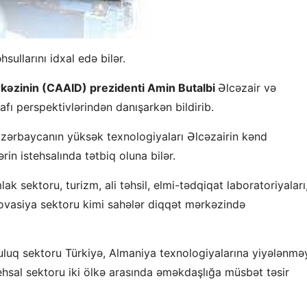
ullarını idxal edə bilər.
ərkəzinin (CAAID) prezidenti Amin Butalbi
Əlcəzair və
afı perspektivlərindən danışarkən bildirib.
 Azərbaycanın yüksək texnologiyaları Əlcəzairin kənd
rin istehsalında tətbiq oluna bilər.
k sektoru, turizm, ali təhsil, elmi-tədqiqat laboratoriyaları
ovasiya sektoru kimi sahələr diqqət mərkəzində
uluq sektoru Türkiyə, Almaniya texnologiyalarına yiyələnmə
hsal sektoru iki ölkə arasında əməkdaşlığa müsbət təsir