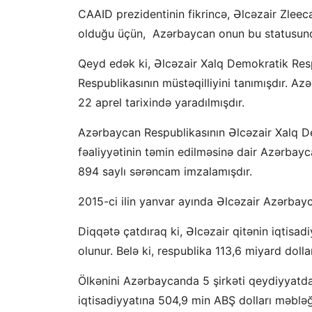
CAAID prezidentinin fikrincə, Əlcəzair Zleeca
olduğu üçün, Azərbaycan onun bu statusund
Qeyd edək ki, Əlcəzair Xalq Demokratik Resp
Respublikasının müstəqilliyini tanımışdır. Az
22 aprel tarixində yaradılmışdır.
Azərbaycan Respublikasının Əlcəzair Xalq De
fəaliyyətinin təmin edilməsinə dair Azərbayca
894 saylı sərəncam imzalamışdır.
2015-ci ilin yanvar ayında Əlcəzair Azərbayc
Diqqətə çatdıraq ki, Əlcəzair qitənin iqtisad
olunur. Belə ki, respublika 113,6 miyard doll
Ölkənini Azərbaycanda 5 şirkəti qeydiyyatdan
iqtisadiyyatına 504,9 min ABŞ dolları məbləği