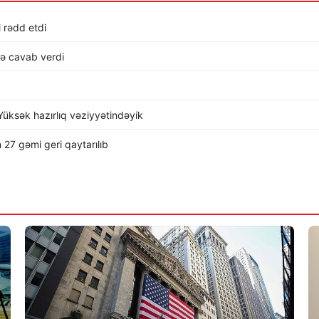
i rədd etdi
lə cavab verdi
üksək hazırlıq vəziyyətindəyik
 27 gəmi geri qaytarılıb