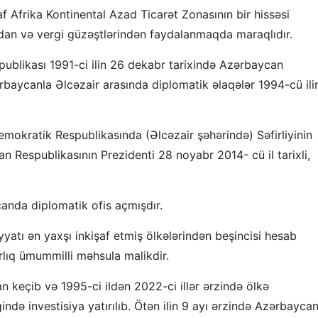
f Afrika Kontinental Azad Ticarət Zonasının bir hissəsi
an və vergi güzəştlərindən faydalanmaqda maraqlıdır.
ublikası 1991-ci ilin 26 dekabr tarixində Azərbaycan
ərbaycanla Əlcəzair arasında diplomatik əlaqələr 1994-cü ili
mokratik Respublikasında (Əlcəzair şəhərində) Səfirliyinin
n Respublikasının Prezidenti 28 noyabr 2014- cü il tarixli,
anda diplomatik ofis açmışdır.
iyyatı ən yaxşı inkişaf etmiş ölkələrindən beşincisi hesab
arlıq ümummilli məhsula malikdir.
 keçib və 1995-ci ildən 2022-ci illər ərzində ölkə
ndə investisiya yatırılıb. Ötən ilin 9 ayı ərzində Azərbaycan