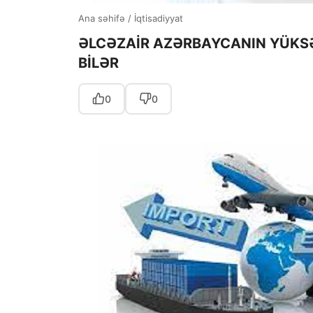
Ana səhifə
/
İqtisadiyyat
ƏLCƏZAİR AZƏRBAYCANIN YÜKS
BİLƏR
0
0