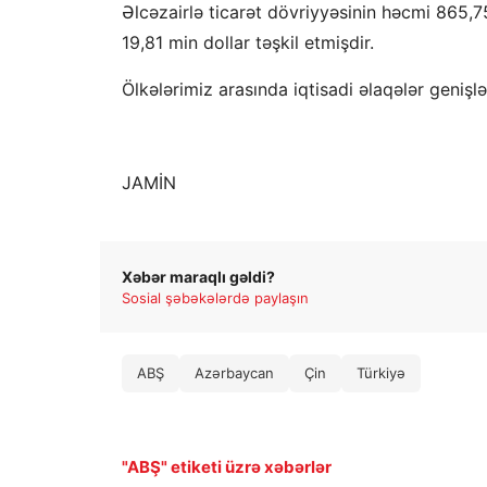
Əlcəzairlə ticarət dövriyyəsinin həcmi 865,75
19,81 min dollar təşkil etmişdir.
Ölkələrimiz arasında iqtisadi əlaqələr geniş
JAMİN
Xəbər maraqlı gəldi?
Sosial şəbəkələrdə paylaşın
ABŞ
Azərbaycan
Çin
Türkiyə
"ABŞ" etiketi üzrə xəbərlər