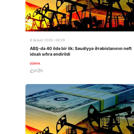
8 Avqust 2026 / 09:29
ABŞ-da 40 ildə bir ilk: Səudiyyə Ərəbistanının neft
idxalı sıfıra endirildi
DÜNYA
0
0