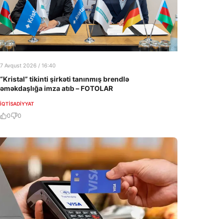
7 Avqust 2026 / 16:40
“Kristal” tikinti şirkəti tanınmış brendlə
əməkdaşlığa imza atıb – FOTOLAR
İQTISADIYYAT
0
0