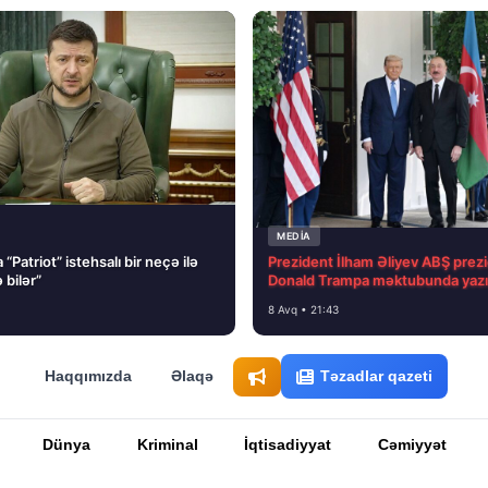
MEDİA
“Patriot” istehsalı bir neçə ilə
Prezident İlham Əliyev ABŞ prezi
 bilər”
Donald Trampa məktubunda yazı
8 Avq • 21:43
Haqqımızda
Əlaqə
Təzadlar qazeti
Dünya
Kriminal
İqtisadiyyat
Cəmiyyət