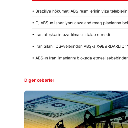
• Braziliya hökuməti ABŞ rəsmilərinin viza tələblərin
• O, ABŞ-ın İspaniyanı cəzalandırmaq planlarına be
• İran atəşkəsin uzadılmasını tələb etmədi
• İran Silahlı Qüvvələrindən ABŞ-a XƏBƏRDARLIQ: Y
• ABŞ-ın İran limanlarını blokada etməsi səbəbindən
Digər xəbərlər