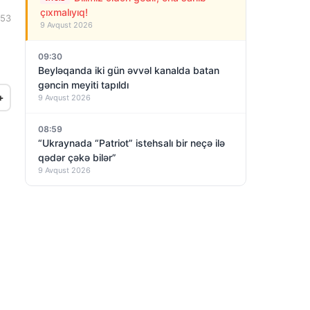
çıxmalıyıq!
:53
9 Avqust 2026
09:30
Beyləqanda iki gün əvvəl kanalda batan
gəncin meyiti tapıldı
+
9 Avqust 2026
08:59
“Ukraynada “Patriot” istehsalı bir neçə ilə
qədər çəkə bilər”
9 Avqust 2026