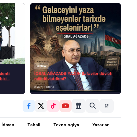
MEDİA
denti
İQBAL AĞAZADƏ YAZIR- Səfəvilər dövləti
b ki…
milli dövlətdirmi?
8 Avq • 08:51
İdman
Təhsil
Texnologiya
Yazarlar