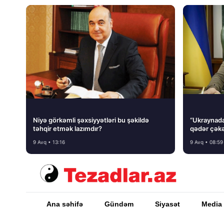
Niyə görkəmli şəxsiyyətləri bu şəkildə
“Ukraynada 
təhqir etmək lazımdır?
qədər çəkə
9 Avq • 13:16
9 Avq • 08:59
Ana səhifə
Gündəm
Siyasət
Media