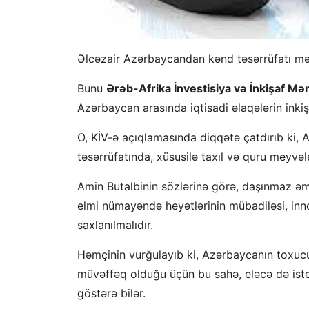
Əlcəzair Azərbaycandan kənd təsərrüfatı məhs
Bunu
Ərəb-Afrika İnvestisiya və İnkişaf M
Azərbaycan arasında iqtisadi əlaqələrin inkiş
O, KİV-ə açıqlamasında diqqətə çatdırıb ki,
təsərrüfatında, xüsusilə taxıl və quru meyvələ
Amin Butalbinin sözlərinə görə, daşınmaz əmla
elmi nümayəndə heyətlərinin mübadiləsi, inn
saxlanılmalıdır.
Həmçinin vurğulayıb ki, Azərbaycanın toxuc
müvəffəq olduğu üçün bu sahə, eləcə də iste
göstərə bilər.