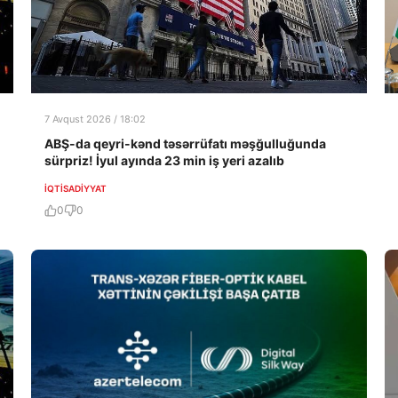
7 Avqust 2026 / 18:02
ABŞ-da qeyri-kənd təsərrüfatı məşğulluğunda
sürpriz! İyul ayında 23 min iş yeri azalıb
İQTISADIYYAT
0
0