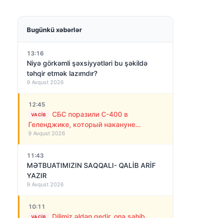
Bugünkü xəbərlər
13:16
Niyə görkəmli şəxsiyyətləri bu şəkildə
təhqir etmək lazımdır?
9 Avqust 2026
12:45
СБС поразили С-400 в
VACIB
Геленджике, который накануне
9 Avqust 2026
обстреливал Украину ракетами
11:43
MƏTBUATIMIZIN SAQQALI- QALİB ARİF
YAZIR
9 Avqust 2026
10:11
Dilimiz əldən gedir, ona sahib
VACIB