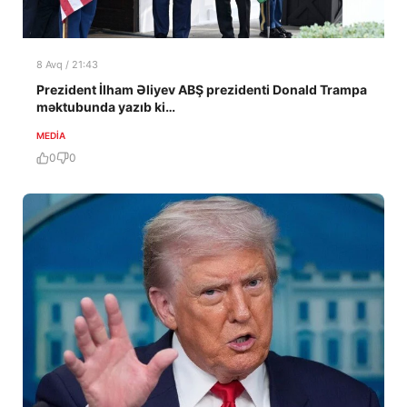
8 Avq / 21:43
Prezident İlham Əliyev ABŞ prezidenti Donald Trampa
məktubunda yazıb ki…
MEDİA
0
0