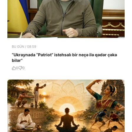
BU GÜN / 08:59
“Ukraynada “Patriot” istehsalı bir neçə ilə qədər çəkə
bilər”
0
0