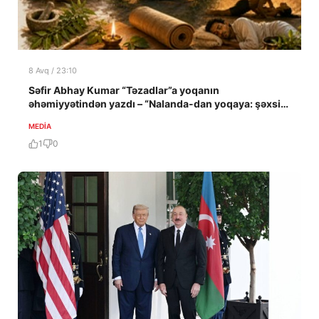
8 Avq / 23:10
Səfir Abhay Kumar “Təzadlar”a yoqanın
əhəmiyyətindən yazdı – “Nalanda-dan yoqaya: şəxsi
təcrübə”
MEDİA
1
0