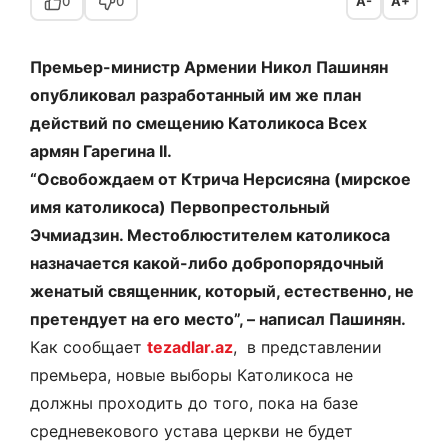
0
0
A-
A+
Премьер-министр Армении Никол Пашинян
опубликовал разработанный им же план
действий по смещению Католикоса Всех
армян Гарегина II.
“Освобождаем от Ктрича Нерсисяна (мирское
имя католикоса) Первопрестольный
Эчмиадзин. Местоблюстителем католикоса
назначается какой-либо добропорядочный
женатый священник, который, естественно, не
претендует на его место”, – написал Пашинян.
Как сообщает
tezadlar.az
, в представлении
премьера, новые выборы Католикоса не
должны проходить до того, пока на базе
средневекового устава церкви не будет