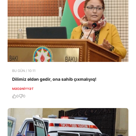
BU GÜN / 10:11
Dilimiz əldən gedir, ona sahib çıxmalıyıq!
MƏDƏNIYYƏT
0
0