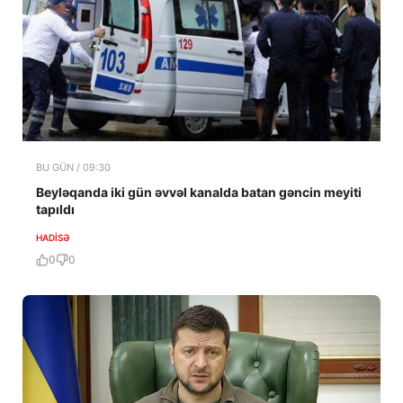
BU GÜN / 09:30
Beyləqanda iki gün əvvəl kanalda batan gəncin meyiti
tapıldı
HADISƏ
0
0