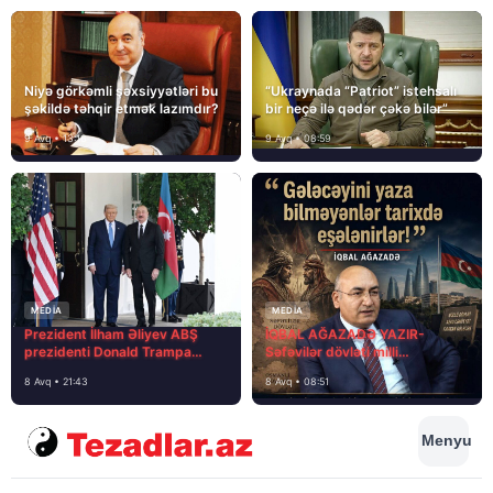
Niyə görkəmli şəxsiyyətləri bu
“Ukraynada “Patriot” istehsalı
şəkildə təhqir etmək lazımdır?
bir neçə ilə qədər çəkə bilər”
9 Avq • 13:16
9 Avq • 08:59
MEDİA
MEDİA
Prezident İlham Əliyev ABŞ
İQBAL AĞAZADƏ YAZIR-
prezidenti Donald Trampa
Səfəvilər dövləti milli
məktubunda yazıb ki…
dövlətdirmi?
8 Avq • 21:43
8 Avq • 08:51
Menyu