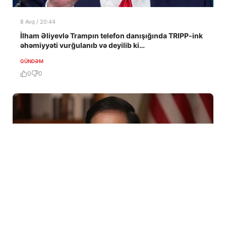
8 Avq / 20:44
İlham Əliyevlə Trampın telefon danışığında TRIPP-ink
əhəmiyyəti vurğulanıb və deyilib ki…
GÜNDƏM
0
0