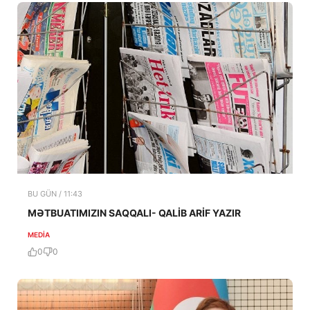
BU GÜN / 11:43
MƏTBUATIMIZIN SAQQALI- QALİB ARİF YAZIR
MEDİA
0
0