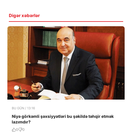
Digər xəbərlər
BU GÜN / 13:16
Niyə görkəmli şəxsiyyətləri bu şəkildə təhqir etmək
lazımdır?
0
0