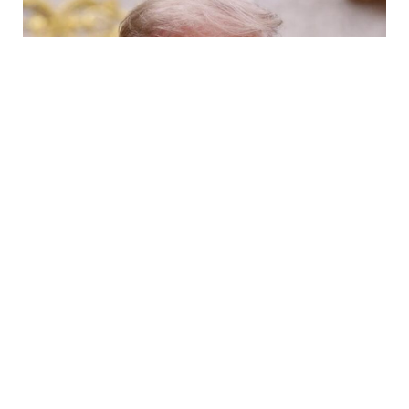
6 Avq / 10:09
Tramp ABŞ-da sursat çatışmazlığı haqqında
məlumatları təkzib etdi
DÜNYA
0
0