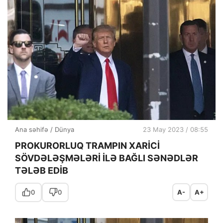
Ana səhifə
/
Dünya
23 May 2023 / 08:55
PROKURORLUQ TRAMPIN XARİCİ
SÖVDƏLƏŞMƏLƏRİ İLƏ BAĞLI SƏNƏDLƏR
TƏLƏB EDİB
0
0
A-
A+