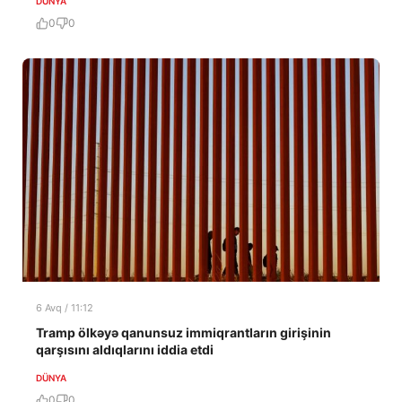
DÜNYA
0
0
6 Avq / 11:12
Tramp ölkəyə qanunsuz immiqrantların girişinin
qarşısını aldıqlarını iddia etdi
DÜNYA
0
0