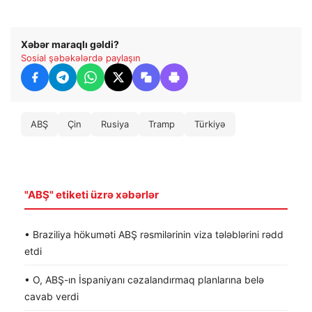
Xəbər maraqlı gəldi?
Sosial şəbəkələrdə paylaşın
ABŞ
Çin
Rusiya
Tramp
Türkiyə
"ABŞ" etiketi üzrə xəbərlər
• Braziliya hökuməti ABŞ rəsmilərinin viza tələblərini rədd
etdi
• O, ABŞ-ın İspaniyanı cəzalandırmaq planlarına belə
cavab verdi