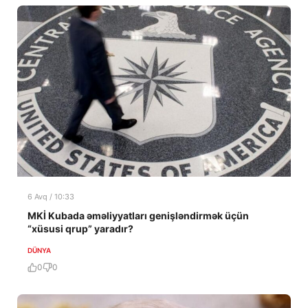
6 Avq / 10:33
MKİ Kubada əməliyyatları genişləndirmək üçün
“xüsusi qrup” yaradır?
DÜNYA
0
0