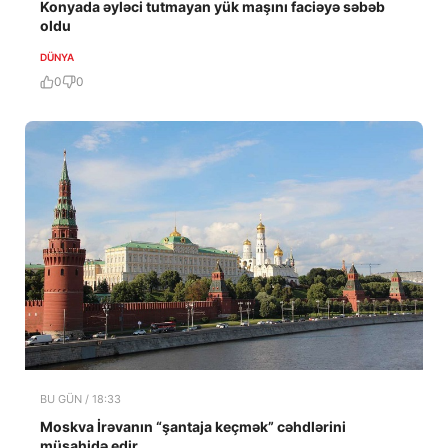
Konyada əyləci tutmayan yük maşını faciəyə səbəb
oldu
DÜNYA
0
0
BU GÜN / 18:33
Moskva İrəvanın “şantaja keçmək” cəhdlərini
müşahidə edir