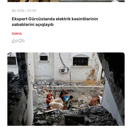
BU GÜN / 20:09
Ekspert Gürcüstanda elektrik kəsintilərinin
səbəblərini açıqlayıb
DÜNYA
0
0