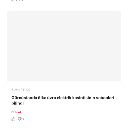
6 Avq / 11:09
Gürcüstanda ölkə üzrə elektrik kəsintisinin səbəbləri
bilindi
DÜNYA
0
0