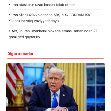
• İran atəşkəsin uzadılmasını tələb etmədi
• İran Silahlı Qüvvələrindən ABŞ-a XƏBƏRDARLIQ:
Yüksək hazırlıq vəziyyətindəyik
• ABŞ-ın İran limanlarını blokada etməsi səbəbindən 27
gəmi geri qaytarılıb
Digər xəbərlər