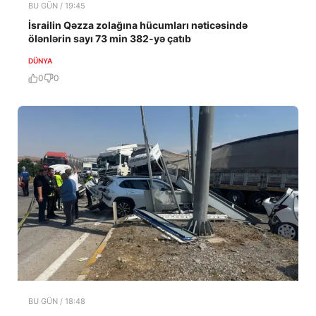
BU GÜN / 19:45
İsrailin Qəzza zolağına hücumları nəticəsində
ölənlərin sayı 73 min 382-yə çatıb
DÜNYA
0
0
BU GÜN / 18:48