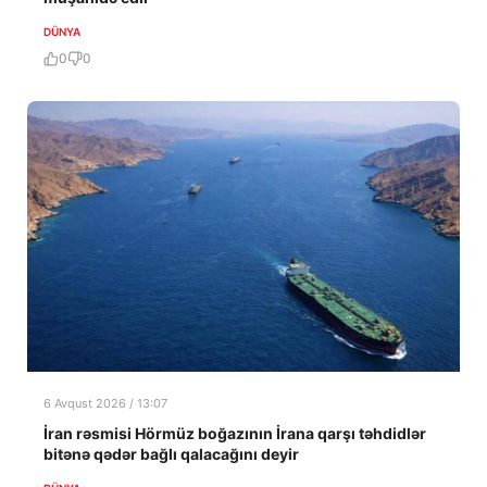
DÜNYA
0
0
6 Avqust 2026 / 13:07
İran rəsmisi Hörmüz boğazının İrana qarşı təhdidlər
bitənə qədər bağlı qalacağını deyir