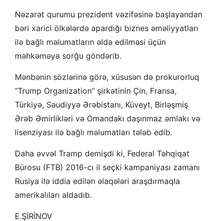
Nəzarət qurumu prezident vəzifəsinə başlayandan
bəri xarici ölkələrdə apardığı biznes əməliyyatları
ilə bağlı məlumatların əldə edilməsi üçün
məhkəməyə sorğu göndərib.
Mənbənin sözlərinə görə, xüsusən də prokurorluq
“Trump Organization” şirkətinin Çin, Fransa,
Türkiyə, Səudiyyə Ərəbistanı, Küveyt, Birləşmiş
Ərəb Əmirlikləri və Omandakı daşınmaz əmlakı və
lisenziyası ilə bağlı məlumatları tələb edib.
Daha əvvəl Tramp demişdi ki, Federal Təhqiqat
Bürosu (FTB) 2016-cı il seçki kampaniyası zamanı
Rusiya ilə iddia edilən əlaqələri araşdırmaqla
amerikalıları aldadıb.
E.ŞİRİNOV