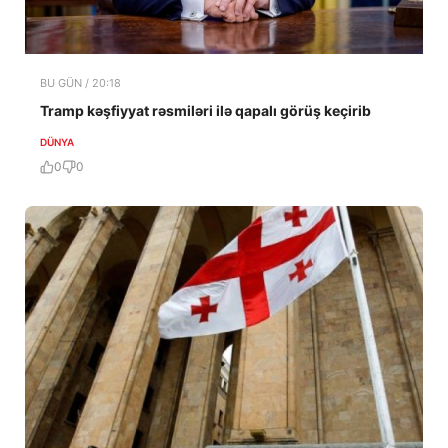
BU GÜN / 20:18
Tramp kəşfiyyat rəsmiləri ilə qapalı görüş keçirib
DÜNYA
0
0