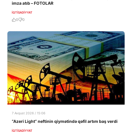
imza atıb – FOTOLAR
İQTISADIYYAT
0
0
7 Avqust 2026 / 15:06
“Azeri Light” neftinin qiymətində qəfil artım baş verdi
İQTISADIYYAT