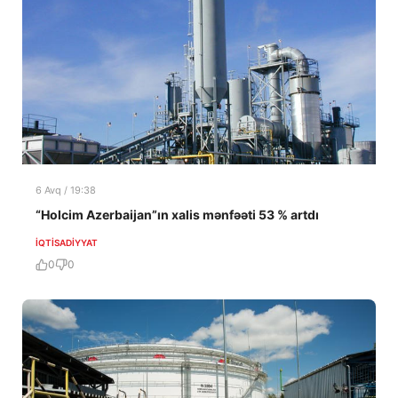
6 Avq / 19:38
“Holcim Azerbaijan”ın xalis mənfəəti 53 % artdı
İQTISADIYYAT
0
0