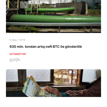
6 Avq / 14:15
630 mln. tondan artıq neft BTC ilə göndərilib
İQTISADIYYAT
0
0