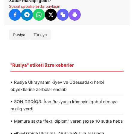
Xəbər maraqlı gəldi?
Sosial şəbəkələrdə paylaşın
Rusiya
Türkiyə
"Rusiya" etiketi üzrə xəbərlər
• Rusiya Ukraynanın Kiyev və Odessadakı hərbi
obyektlərinə zərbələr endirib
• SON DƏQİQƏ: İran Rusiyanın köməyini qəbul etməyə
razılıq verdi
• Məmura saxta “fəxri diplom” verən şəxsə 10 sutka həbs
• Əbu-Dabidə Ukrayna, ABŞ və Rusiya arasında