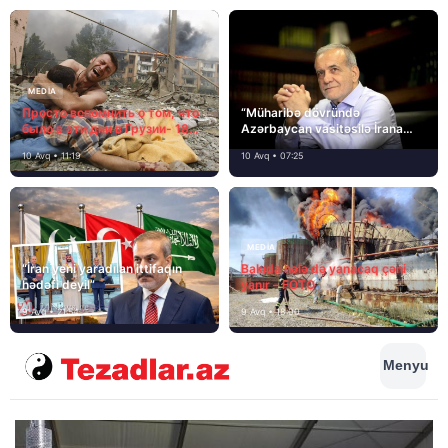
MEDİA
Просто вспомнить о том, что
“Müharibə dövründə
было в эти дни в Грузии- 18
Azərbaycan vasitəsilə İrana
лет назад, 8 августа 2008
yardım və dəstək göstərilib”
10 Avq • 11:19
10 Avq • 07:25
года…
MEDİA
“İran yeni yaradılan ittifaqın
Bakıda hələ də yanacaq çəni
hədəfi deyil”
yanır – FOTO
9 Avq • 21:54
9 Avq • 18:00
Menyu