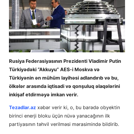
Rusiya Federasiyasının Prezidenti Vladimir Putin
Türkiyədəki “Akkuyu” AES-i Moskva və
Türkiyənin ən mühüm layihəsi adlandırıb və bu,
ölkələr arasında iqtisadi və qonşuluq əlaqələrini
inkişaf etdirməyə imkan verir.
Tezadlar.az
xəbər verir ki, o, bu barədə obyektin
birinci enerji bloku üçün nüvə yanacağının ilk
partiyasının təhvil verilməsi mərasimində bildirib.