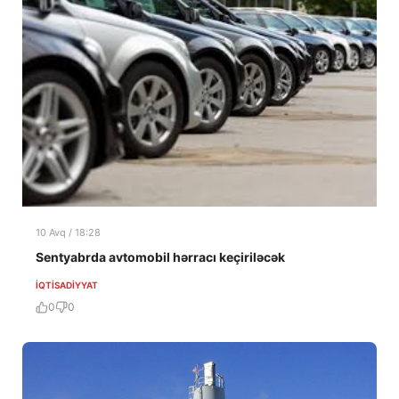
10 Avq / 18:28
Sentyabrda avtomobil hərracı keçiriləcək
İQTISADIYYAT
0
0