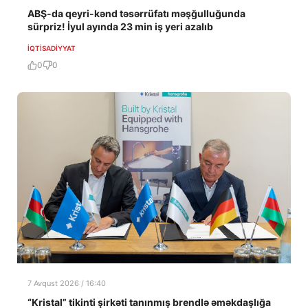
ABŞ-da qeyri-kənd təsərrüfatı məşğulluğunda
sürpriz! İyul ayında 23 min iş yeri azalıb
İQTISADIYYAT
0
0
7 Avqust 2026 / 16:40
“Kristal” tikinti şirkəti tanınmış brendlə əməkdaşlığa