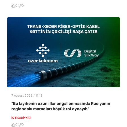
0
0
7 Avqust 2026 / 11:18
“Bu layihənin uzun illər əngəllənməsində Rusiyanın
regiondakı maraqları böyük rol oynayıb”
İQTISADIYYAT
0
0