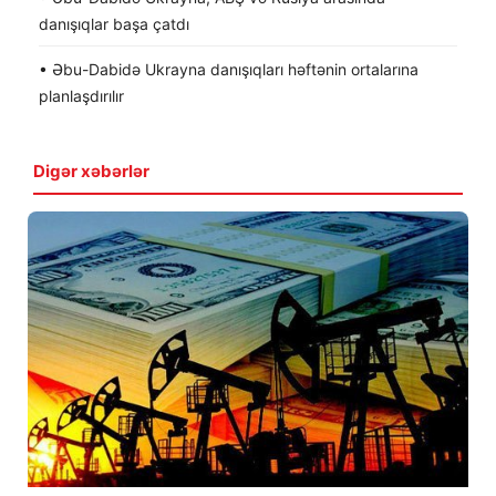
danışıqlar başa çatdı
• Əbu-Dabidə Ukrayna danışıqları həftənin ortalarına
planlaşdırılır
Digər xəbərlər