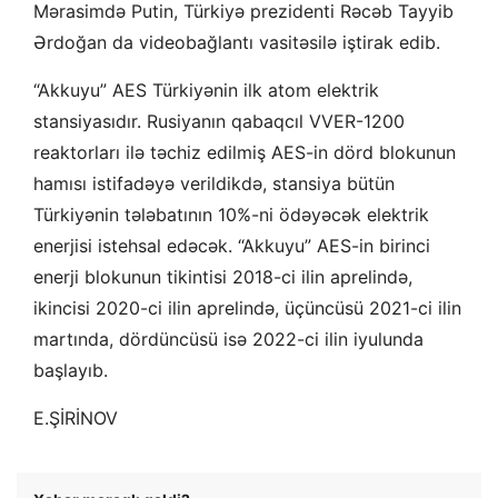
Mərasimdə Putin, Türkiyə prezidenti Rəcəb Tayyib
Ərdoğan da videobağlantı vasitəsilə iştirak edib.
“Akkuyu” AES Türkiyənin ilk atom elektrik
stansiyasıdır. Rusiyanın qabaqcıl VVER-1200
reaktorları ilə təchiz edilmiş AES-in dörd blokunun
hamısı istifadəyə verildikdə, stansiya bütün
Türkiyənin tələbatının 10%-ni ödəyəcək elektrik
enerjisi istehsal edəcək. “Akkuyu” AES-in birinci
enerji blokunun tikintisi 2018-ci ilin aprelində,
ikincisi 2020-ci ilin aprelində, üçüncüsü 2021-ci ilin
martında, dördüncüsü isə 2022-ci ilin iyulunda
başlayıb.
E.ŞİRİNOV