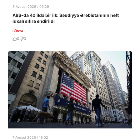
8 Avqust 2026 / 09:29
ABŞ-da 40 ildə bir ilk: Səudiyyə Ərəbistanının neft
idxalı sıfıra endirildi
DÜNYA
0
0
7 Avqust 2026 / 18:02