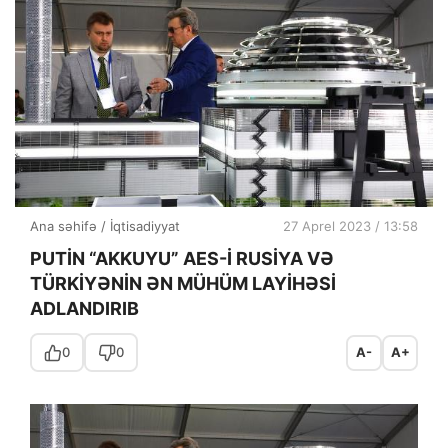
Ana səhifə
/
İqtisadiyyat
27 Aprel 2023 / 13:58
PUTİN “AKKUYU” AES-İ RUSİYA VƏ
TÜRKİYƏNİN ƏN MÜHÜM LAYİHƏSİ
ADLANDIRIB
0
0
A-
A+