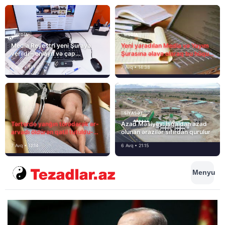
MEDİA
MEDİA
Media Reyestri yeni Şuraya
Yeni yaradılan Media və Yayım
verildi – onlayn və çap
Şurasına əlavə olaraq bu hüquq
mediasını nə gözləyir?
və vəzifələr də verilib
7 Avq • 15:14
7 Avq • 14:38
SIYASƏT
Tərtərdə yanğın törədərək ər-
Azad Məsiyev: İşğaldan azad
arvadı öldürən qatil tutuldu-
olunan ərazilər sıfırdan qurulur
SON DƏQİQƏ
7 Avq • 12:14
6 Avq • 21:15
Menyu