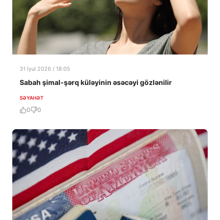
31 İyul 2026 / 18:05
Sabah şimal-şərq küləyinin əsəcəyi gözlənilir
SƏYAHƏT
0
0