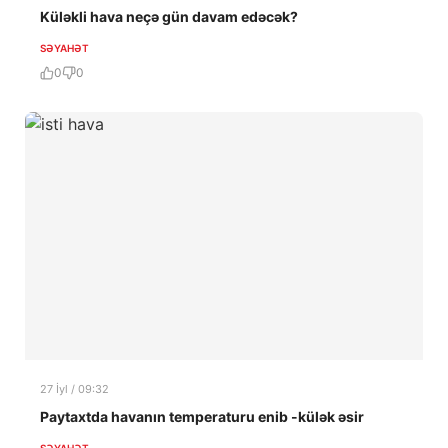
Küləkli hava neçə gün davam edəcək?
SƏYAHƏT
0
0
27 İyl / 09:32
Paytaxtda havanın temperaturu enib -külək əsir