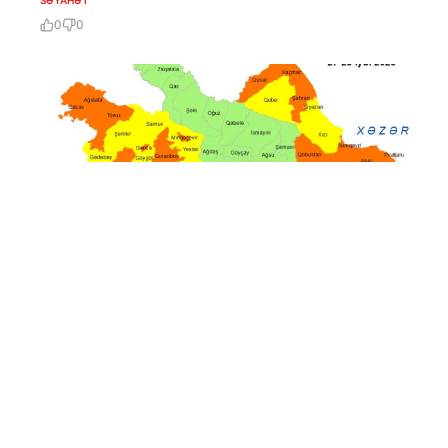
SƏYAHƏT
0
0
26 İyl / 13:31
Küləkli hava şəraiti ilə bağlı sarı və narıncı
XƏBƏRDARLIQ EDİLDİ
SƏYAHƏT
0
0