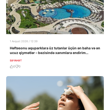
1 Avqust 2026 / 12:39
Həftəsonu aquparklara üz tutanlar üçün ən baha və ən
ucuz qiymətlər – bəzisində xanımlara endirim…
SƏYAHƏT
0
0