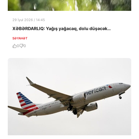
29 İyul 2026 / 14:45
XƏBƏRDARLIQ: Yağış yağacaq, dolu düşəcək…
SƏYAHƏT
0
0