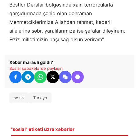
Bestler Dərələr bölgəsində xain terrorçularla
qarşıdurmada şəhid olan qəhrəman
Mehmetciklərimizə Allahdan rəhmət, kədərli
ailələrinə səbr, yaralılarımıza isə şəfalar diləyirəm.
Əziz millətimizin başı sağ olsun verirəm”.
Xəbər maraqlı gəldi?
Sosial şəbəkələrdə paylaşın
sosial
Türkiyə
"sosial" etiketi üzrə xəbərlər