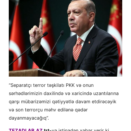
“Separatçı terror təşkilatı PKK və onun
sərhədlərimizin daxilində və xaricində uzantılarına
qarşı mübarizəmizi qətiyyətlə davam etdirəcəyik
və son terrorçu məhv edilənə qədər
dayanmayacağıq”.
TEZADLAR.AZ
trt-
yə istinadən xəbər verir ki,