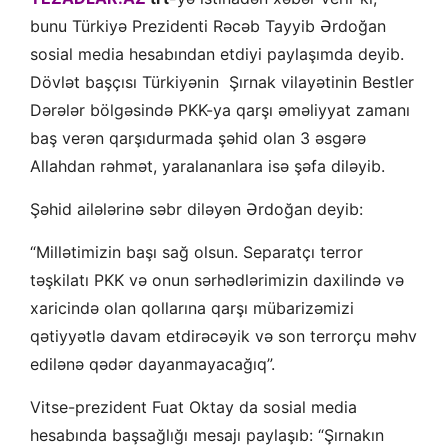
bunu Türkiyə Prezidenti Rəcəb Tayyib Ərdoğan
sosial media hesabından etdiyi paylaşımda deyib.
Dövlət başçısı Türkiyənin Şırnak vilayətinin Bestler
Dərələr bölgəsində PKK-ya qarşı əməliyyat zamanı
baş verən qarşıdurmada şəhid olan 3 əsgərə
Allahdan rəhmət, yaralananlara isə şəfa diləyib.
Şəhid ailələrinə səbr diləyən Ərdoğan deyib:
“Millətimizin başı sağ olsun. Separatçı terror
təşkilatı PKK və onun sərhədlərimizin daxilində və
xaricində olan qollarına qarşı mübarizəmizi
qətiyyətlə davam etdirəcəyik və son terrorçu məhv
edilənə qədər dayanmayacağıq”.
Vitse-prezident Fuat Oktay da sosial media
hesabında başsağlığı mesajı paylaşıb: “Şırnakın