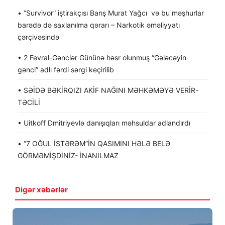
• “Survivor” iştirakçısı Barış Murat Yağcı və bu məşhurlar
barədə də saxlanılma qərarı – Narkotik əməliyyatı
çərçivəsində
• 2 Fevral-Gənclər Gününə həsr olunmuş “Gələcəyin
gənci” adlı fərdi sərgi keçirilib
• SƏİDƏ BƏKİRQIZI AKİF NAĞINI MƏHKƏMƏYƏ VERİR-
TƏCİLİ
• Uitkoff Dmitriyevlə danışıqları məhsuldar adlandırdı
• “7 OĞUL İSTƏRƏM”İN QASIMINI HƏLƏ BELƏ
GÖRMƏMİŞDİNİZ- İNANILMAZ
Digər xəbərlər