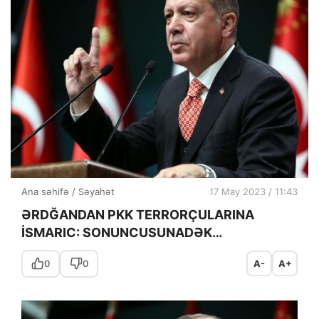
Ana səhifə
/
Səyahət
17 May 2023 / 11:43
ƏRDĞANDAN PKK TERRORÇULARINA
İSMARIC: SONUNCUSUNADƏK…
0
0
A-
A+