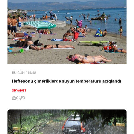
BU GÜN / 14:48
Həftəsonu çimərliklərdə suyun temperaturu açıqlandı
SƏYAHƏT
0
0