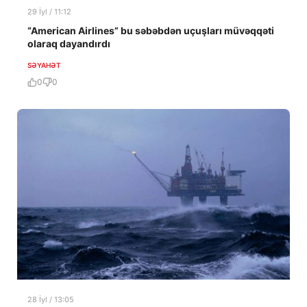
29 İyl / 11:12
“American Airlines” bu səbəbdən uçuşları müvəqqəti
olaraq dayandırdı
SƏYAHƏT
0
0
28 İyl / 13:05