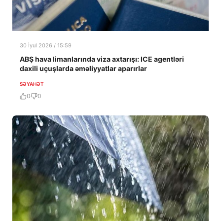
30 İyul 2026 / 15:59
ABŞ hava limanlarında viza axtarışı: ICE agentləri
daxili uçuşlarda əməliyyatlar aparırlar
SƏYAHƏT
0
0