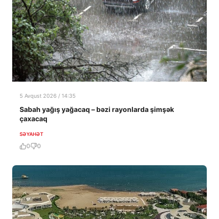
5 Avqust 2026 / 14:35
Sabah yağış yağacaq – bəzi rayonlarda şimşək
çaxacaq
SƏYAHƏT
0
0