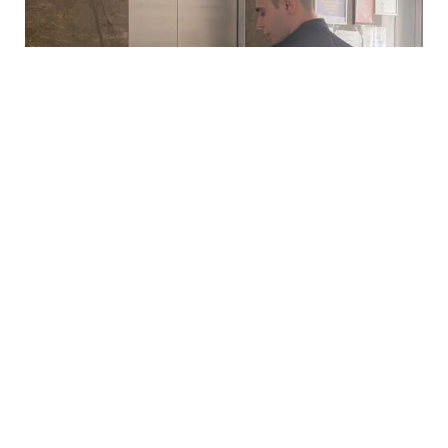
6 Avq / 10:45
Yaşayış binasında təhlükəsizlik tələblərinə cavab
verməyən liftlərin istismarı dayandırıldı – VİDEO
HADISƏ
0
0