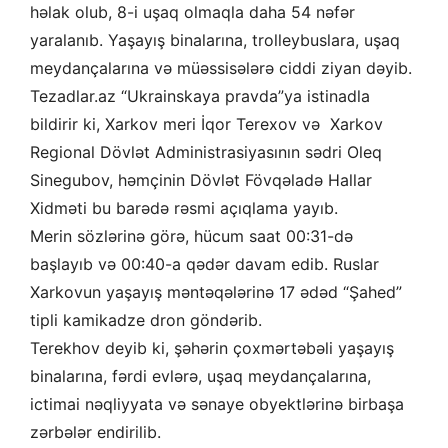
həlak olub, 8-i uşaq olmaqla daha 54 nəfər
yaralanıb. Yaşayış binalarına, trolleybuslara, uşaq
meydançalarına və müəssisələrə ciddi ziyan dəyib.
Tezadlar.az “Ukrainskaya pravda”ya istinadla
bildirir ki, Xarkov meri İqor Terexov və Xarkov
Regional Dövlət Administrasiyasının sədri Oleq
Sinegubov, həmçinin Dövlət Fövqəladə Hallar
Xidməti bu barədə rəsmi açıqlama yayıb.
Merin sözlərinə görə, hücum saat 00:31-də
başlayıb və 00:40-a qədər davam edib. Ruslar
Xarkovun yaşayış məntəqələrinə 17 ədəd “Şahed”
tipli kamikadze dron göndərib.
Terekhov deyib ki, şəhərin çoxmərtəbəli yaşayış
binalarına, fərdi evlərə, uşaq meydançalarına,
ictimai nəqliyyata və sənaye obyektlərinə birbaşa
zərbələr endirilib.