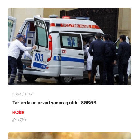
6 Avq / 11:47
Tərtərdə ər-arvad yanaraq öldü-SƏBƏB
HADISƏ
0
0