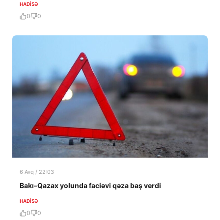
HADISƏ
0
0
6 Avq / 22:03
Bakı–Qazax yolunda faciəvi qəza baş verdi
HADISƏ
0
0