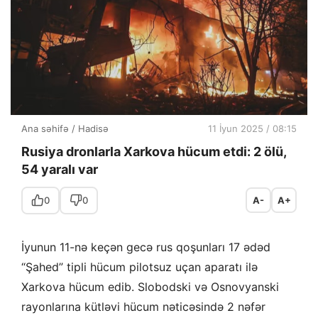
Ana səhifə
/
Hadisə
11 İyun 2025 / 08:15
Rusiya dronlarla Xarkova hücum etdi: 2 ölü,
54 yaralı var
0
0
A-
A+
İyunun 11-nə keçən gecə rus qoşunları 17 ədəd
“Şahed” tipli hücum pilotsuz uçan aparatı ilə
Xarkova hücum edib. Slobodski və Osnovyanski
rayonlarına kütləvi hücum nəticəsində 2 nəfər