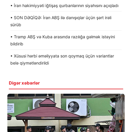
• İran hakimiyyəti iğtişaş qurbanlarının siyahısını açıqladı
• SON DƏQİQƏ: İran ABŞ ilə danışıqlar üçün şərt irəli
sürüb
• Tramp ABŞ və Kuba arasında razılığa gəlmək istəyini
bildirib
• Xüsusi hərbi əməliyyata son qoymaq üçün variantlar
belə qiymətləndirildi
Digər xəbərlər