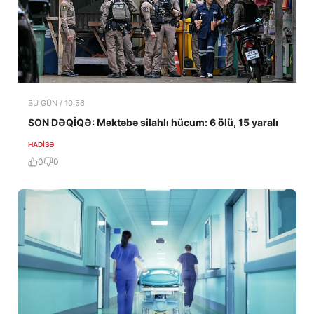
BU GÜN / 10:56
SON DƏQİQƏ: Məktəbə silahlı hücum: 6 ölü, 15 yaralı
HADISƏ
0
0