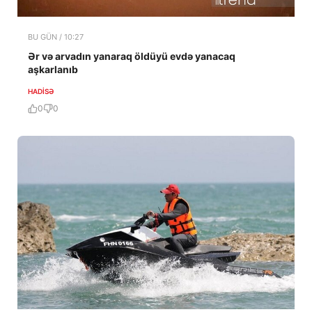
BU GÜN / 10:27
Ər və arvadın yanaraq öldüyü evdə yanacaq
aşkarlanıb
HADISƏ
0
0