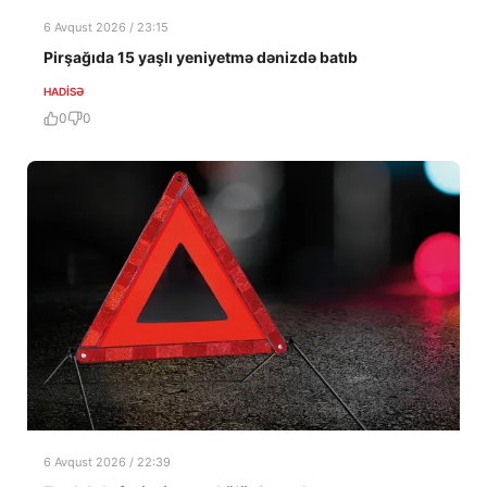
6 Avqust 2026 / 23:15
Pirşağıda 15 yaşlı yeniyetmə dənizdə batıb
HADISƏ
0
0
6 Avqust 2026 / 22:39