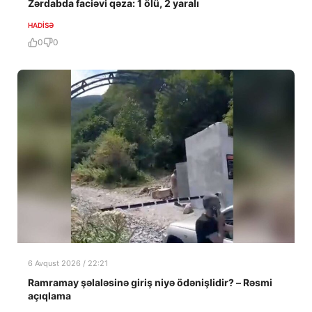
Zərdabda faciəvi qəza: 1 ölü, 2 yaralı
HADISƏ
0
0
6 Avqust 2026 / 22:21
Ramramay şəlaləsinə giriş niyə ödənişlidir? – Rəsmi
açıqlama