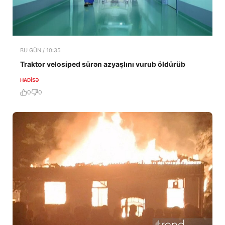
BU GÜN / 10:35
Traktor velosiped sürən azyaşlını vurub öldürüb
HADISƏ
0
0