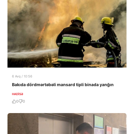
6 Avq / 10:56
Bakıda dördmərtəbəli mansard tipli binada yanğın
HADISƏ
0
0