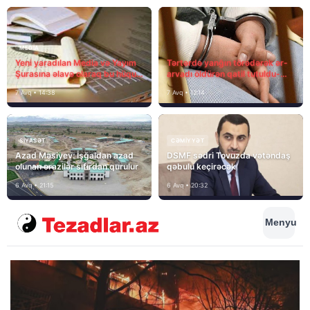
MEDİA
Yeni yaradılan Media və Yayım
Tərtərdə yanğın törədərək ər-
Şurasına əlavə olaraq bu hüquq
arvadı öldürən qatil tutuldu-
və vəzifələr də verilib
SON DƏQİQƏ
7 Avq • 14:38
7 Avq • 12:14
SIYASƏT
CƏMIYYƏT
Azad Məsiyev: İşğaldan azad
DSMF sədri Tovuzda vətəndaş
olunan ərazilər sıfırdan qurulur
qəbulu keçirəcək
6 Avq • 21:15
6 Avq • 20:32
Menyu