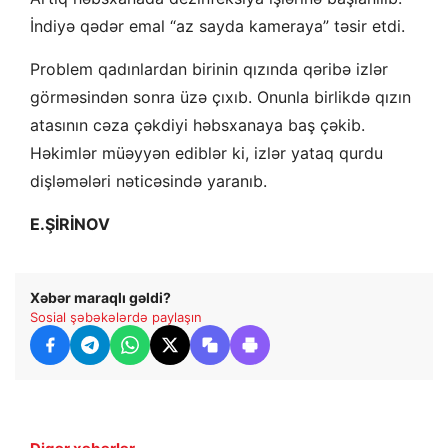
İndiyə qədər emal “az sayda kameraya” təsir etdi.
Problem qadınlardan birinin qızında qəribə izlər
görməsindən sonra üzə çıxıb. Onunla birlikdə qızın
atasının cəza çəkdiyi həbsxanaya baş çəkib.
Həkimlər müəyyən ediblər ki, izlər yataq qurdu
dişləmələri nəticəsində yaranıb.
E.ŞİRİNOV
Xəbər maraqlı gəldi?
Sosial şəbəkələrdə paylaşın