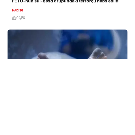
FETÖ-nün sui-qəsd qrupundakı terrorçu həbs edildi
HADISƏ
0
0
5 Avq / 23:48
Toyuna günlər qalmış faciəvi ölüm
HADISƏ