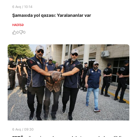
6 Avq / 10:14
Şamaxıda yol qəzası: Yaralananlar var
HADISƏ
0
0
6 Avq / 09:30