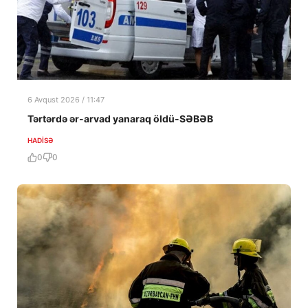
6 Avqust 2026 / 11:47
Tərtərdə ər-arvad yanaraq öldü-SƏBƏB
HADISƏ
0
0