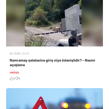
BU GÜN / 22:21
Ramramay şəlaləsinə giriş niyə ödənişlidir? – Rəsmi
açıqlama
HADISƏ
0
0