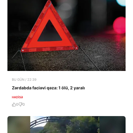
BU GÜN / 22:39
Zərdabda faciəvi qəza: 1 ölü, 2 yaralı
HADISƏ
0
0