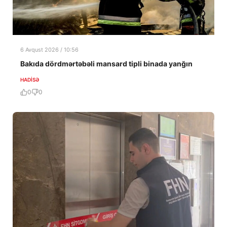
6 Avqust 2026 / 10:56
Bakıda dördmərtəbəli mansard tipli binada yanğın
HADISƏ
0
0