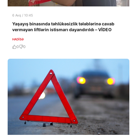
6 Avq / 10:45
Yaşayış binasında təhlükəsizlik tələblərinə cavab
verməyən liftlərin istismarı dayandırıldı – VİDEO
HADISƏ
0
0