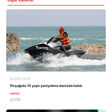
Digər xəbərlər
BU GÜN / 23:15
Pirşağıda 15 yaşlı yeniyetmə dənizdə batıb
HADISƏ
0
0