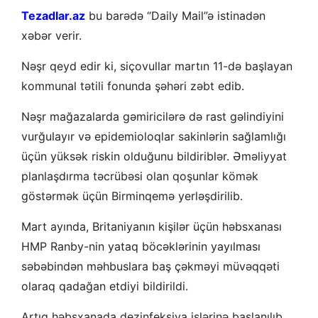
Tezadlar.az
bu barədə “Daily Mail”ə istinadən
xəbər verir.
Nəşr qeyd edir ki, siçovullar martın 11-də başlayan
kommunal tətili fonunda şəhəri zəbt edib.
Nəşr mağazalarda gəmiricilərə də rast gəlindiyini
vurğulayır və epidemioloqlar sakinlərin sağlamlığı
üçün yüksək riskin olduğunu bildiriblər. Əməliyyat
planlaşdırma təcrübəsi olan qoşunlar kömək
göstərmək üçün Birminqemə yerləşdirilib.
Mart ayında, Britaniyanın kişilər üçün həbsxanası
HMP Ranby-nin yataq böcəklərinin yayılması
səbəbindən məhbuslara baş çəkməyi müvəqqəti
olaraq qadağan etdiyi bildirildi.
Artıq həbsxanada dezinfeksiya işlərinə başlanılıb.