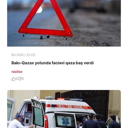
BU GÜN / 22:03
Bakı–Qazax yolunda faciəvi qəza baş verdi
HADISƏ
0
0