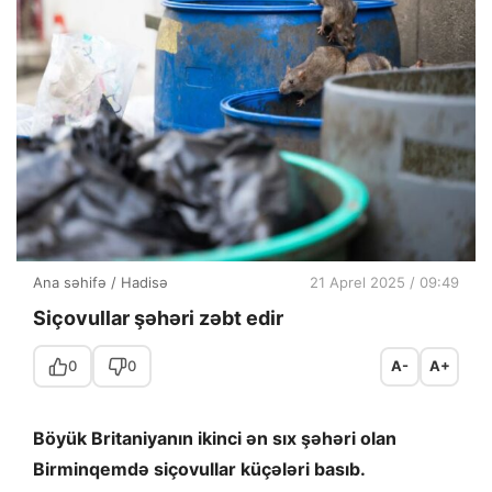
Ana səhifə
/
Hadisə
21 Aprel 2025 / 09:49
Siçovullar şəhəri zəbt edir
0
0
A-
A+
Böyük Britaniyanın ikinci ən sıx şəhəri olan
Birminqemdə siçovullar küçələri basıb.