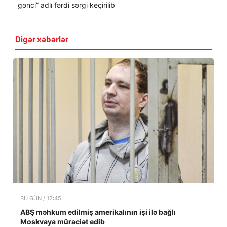
gənci” adlı fərdi sərgi keçirilib
Digər xəbərlər
BU GÜN / 12:45
ABŞ məhkum edilmiş amerikalının işi ilə bağlı
Moskvaya müraciət edib