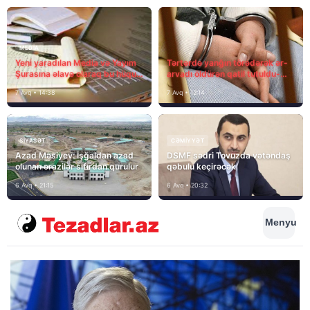
MEDİA
Yeni yaradılan Media və Yayım
Tərtərdə yanğın törədərək ər-
Şurasına əlavə olaraq bu hüquq
arvadı öldürən qatil tutuldu-
və vəzifələr də verilib
SON DƏQİQƏ
7 Avq • 14:38
7 Avq • 12:14
SIYASƏT
CƏMIYYƏT
Azad Məsiyev: İşğaldan azad
DSMF sədri Tovuzda vətəndaş
olunan ərazilər sıfırdan qurulur
qəbulu keçirəcək
6 Avq • 21:15
6 Avq • 20:32
Menyu