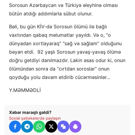
Sorosun Azərbaycan və Türkiyə əleyhinə olması
bütün atdığı addımlarla sübut olunur.
Bəli, bu gün KİV-də Sorosun ölümü ilə bağlı
vaxtından qabaq məlumatlar yayıldı. Və o, “o
dünyadan xortlayaraq” “sağ və sağlam” olduğunu
bəyan etdi. 92 yaşlı Sorosun yavaş-yavaş ölümə
doğru getdiyi danılmazdır. Lakin əsas odur ki, onun
ölümündən sonra da “cırtdan soroslar” onun
qoyduğu yolu davam etdirib cücərməsinlər…
Y.MƏMMƏDLİ
Xəbər maraqlı gəldi?
Sosial şəbəkələrdə paylaşın