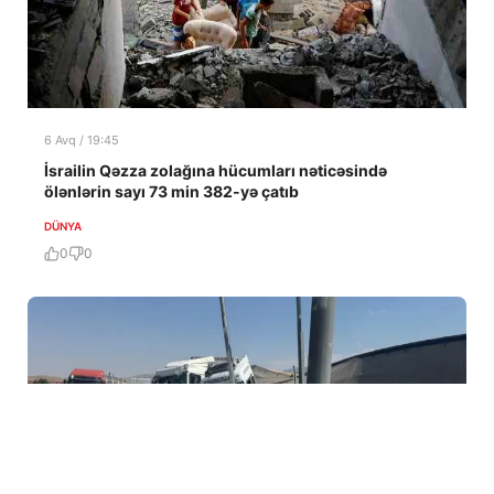
6 Avq / 19:45
İsrailin Qəzza zolağına hücumları nəticəsində
ölənlərin sayı 73 min 382-yə çatıb
DÜNYA
0
0