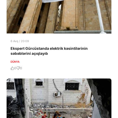
6 Avq / 20:09
Ekspert Gürcüstanda elektrik kəsintilərinin
səbəblərini açıqlayıb
DÜNYA
0
0