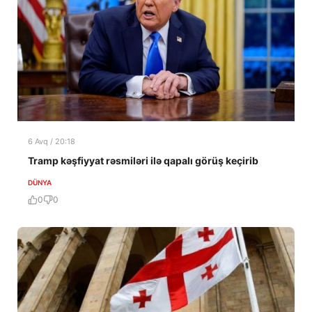
6 Avq / 20:18
Tramp kəşfiyyat rəsmiləri ilə qapalı görüş keçirib
DÜNYA
0
0