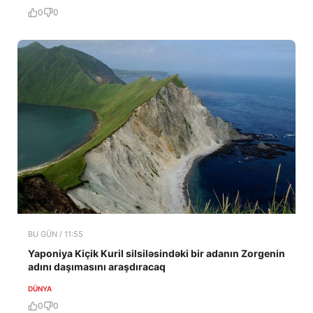
0
0
BU GÜN / 11:55
Yaponiya Kiçik Kuril silsiləsindəki bir adanın Zorgenin
adını daşımasını araşdıracaq
DÜNYA
0
0