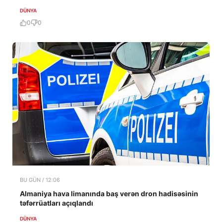
DÜNYA
0
0
BU GÜN / 12:06
Almaniya hava limanında baş verən dron hadisəsinin
təfərrüatları açıqlandı
DÜNYA