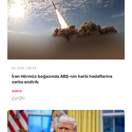
BU GÜN / 08:34
İran Hörmüz boğazında ABŞ-nin hərbi hədəflərinə
zərbə endirib
DÜNYA
0
0