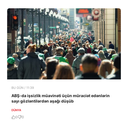
BU GÜN / 11:39
ABŞ-da işsizlik müavinəti üçün müraciət edənlərin
sayı gözləntilərdən aşağı düşüb
DÜNYA
0
0