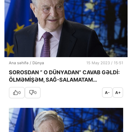
Ana səhifə
/
Dünya
15 May 2023 / 15:51
SOROSDAN “ O DÜNYADAN” CAVAB GƏLDİ:
ÖLMƏMİŞƏM, SAĞ-SALAMATAM…
0
0
A-
A+