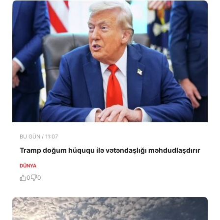
BU GÜN / 11:07
Tramp doğum hüququ ilə vətəndaşlığı məhdudlaşdırır
DÜNYA
0
0