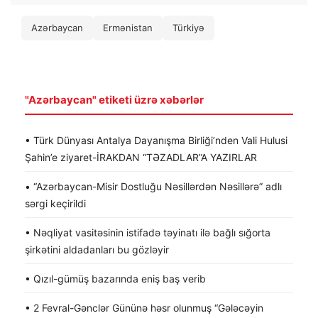
Azərbaycan
Ermənistan
Türkiyə
"Azərbaycan" etiketi üzrə xəbərlər
• Türk Dünyası Antalya Dayanışma Birliği’nden Vali Hulusi
Şahin’e ziyaret-İRAKDAN “TƏZADLAR”A YAZIRLAR
• “Azərbaycan-Misir Dostluğu Nəsillərdən Nəsillərə” adlı
sərgi keçirildi
• Nəqliyat vasitəsinin istifadə təyinatı ilə bağlı sığorta
şirkətini aldadanları bu gözləyir
• Qızıl-gümüş bazarında eniş baş verib
• 2 Fevral-Gənclər Gününə həsr olunmuş “Gələcəyin