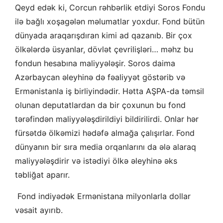
Qeyd edək ki, Corcun rəhbərlik etdiyi Soros Fondu
ilə bağlı xoşagələn məlumatlar yoxdur. Fond bütün
dünyada araqarışdıran kimi ad qazanıb. Bir çox
ölkələrdə üsyanlar, dövlət çevrilişləri… məhz bu
fondun hesabına maliyyələşir. Soros daima
Azərbaycan əleyhinə də fəaliyyət göstərib və
Ermənistanla iş birliyindədir. Hətta AŞPA-da təmsil
olunan deputatlardan da bir çoxunun bu fond
tərəfindən maliyyələşdirildiyi bildirilirdi. Onlar hər
fürsətdə ölkəmizi hədəfə almağa çalışırlar. Fond
dünyanın bir sıra media orqanlarını da ələ alaraq
maliyyələşdirir və istədiyi ölkə əleyhinə əks
təbliğat aparır.
Fond indiyədək Ermənistana milyonlarla dollar
vəsait ayırıb.