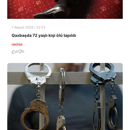
7 Avqust 2026 / 22:23
Qaxbaşda 72 yaşlı kişi ölü tapılıb
HADISƏ
0
0