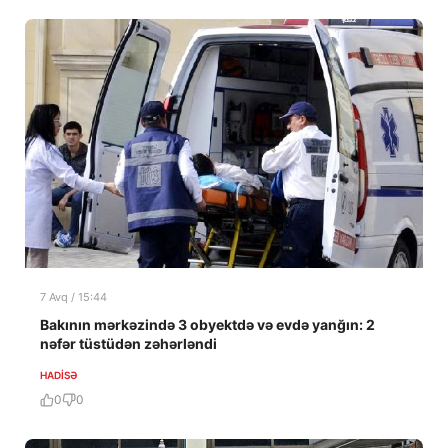
7 Avq / 15:44
Bakının mərkəzində 3 obyektdə və evdə yanğın: 2
nəfər tüstüdən zəhərləndi
HADISƏ
0
0