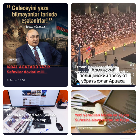
MEDİA
İQBAL AĞAZADƏ YAZIR-
Erməni polisi stadionda
Səfəvilər dövləti milli
separatçı “Artsax”ın bayrağını
dövlətdirmi?
müsadirə etdi və…
8 Avq • 08:51
8 Avq • 08:39
MEDİA
MEDİA
Media Reyestri yeni Şuraya
Yeni yaradılan Media və Yayım
verildi – onlayn və çap
Şurasına əlavə olaraq bu hüquq
mediasını nə gözləyir?
və vəzifələr də verilib
7 Avq • 15:14
7 Avq • 14:38