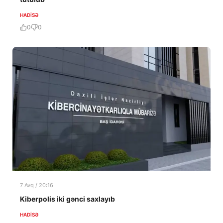
HADISƏ
0
0
7 Avq / 20:16
Kiberpolis iki gənci saxlayıb
HADISƏ