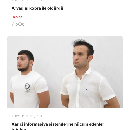
Arvadını kobra ilə öldürdü
HADISƏ
0
0
7 Avqust 2026 / 21:11
Xarici informasiya sistemlərinə hücum edənlər
tutulub