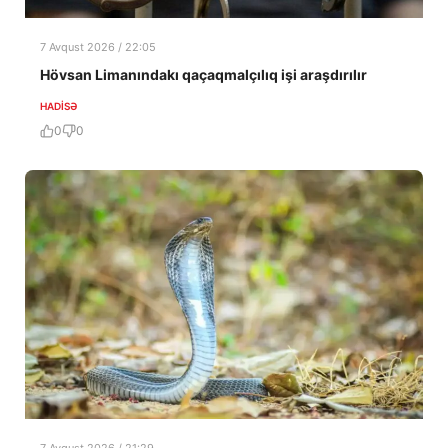
7 Avqust 2026 / 22:05
Hövsan Limanındakı qaçaqmalçılıq işi araşdırılır
HADISƏ
0
0
7 Avqust 2026 / 21:29