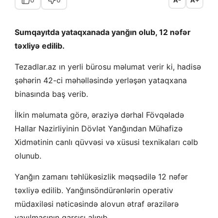
Sumqayıtda yataqxanada yanğın olub, 12 nəfər
təxliyə edilib.
Tezadlar.az ın yerli bürosu məlumat verir ki, hadisə
şəhərin 42-ci məhəlləsində yerləşən yataqxana
binasında baş verib.
İlkin məlumata görə, əraziyə dərhal Fövqəladə
Hallar Nazirliyinin Dövlət Yanğından Mühafizə
Xidmətinin canlı qüvvəsi və xüsusi texnikaları cəlb
olunub.
Yanğın zamanı təhlükəsizlik məqsədilə 12 nəfər
təxliyə edilib. Yanğınsöndürənlərin operativ
müdaxiləsi nəticəsində alovun ətraf ərazilərə
yayılmasının qarşısı alınıb.