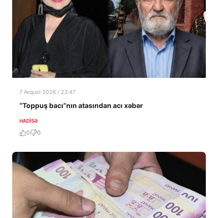
7 Avqust 2026 / 23:47
“Toppuş bacı”nın atasından acı xəbər
HADISƏ
0
0