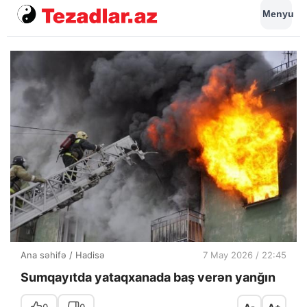
Menyu
Ana səhifə
/
Hadisə
7 May 2026 / 22:45
Sumqayıtda yataqxanada baş verən yanğın
0
0
A-
A+