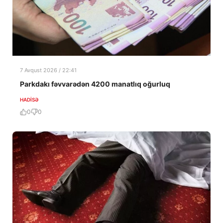
7 Avqust 2026 / 22:41
Parkdakı fəvvarədən 4200 manatlıq oğurluq
HADISƏ
0
0