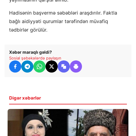
Hadisənin başvermə səbəbləri araşdırılır. Faktla
bağlı aidiyyəti qurumlar tərəfindən müvafiq
tədbirlər görülür.
Xəbər maraqlı gəldi?
Sosial şəbəkələrdə paylaşın
Digər xəbərlər