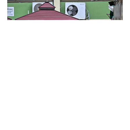
7 Avq / 10:56
SON DƏQİQƏ: Məktəbə silahlı hücum: 6 ölü, 15 yaralı
HADISƏ
0
0