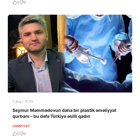
0
0
7 Avq / 15:55
Seymur Məmmədovun daha bir plastik əməliyyat
qurbanı – bu dəfə Türkiyə əsilli qadın
CƏMIYYƏT
0
0