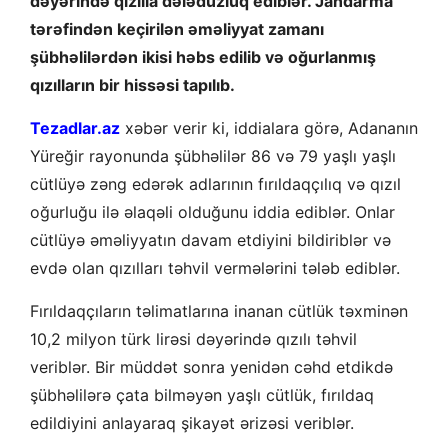
dəyərində qızılla dələduzluq ediblər. Jandarma
tərəfindən keçirilən əməliyyat zamanı
şübhəlilərdən ikisi həbs edilib və oğurlanmış
qızılların bir hissəsi tapılıb.
Tezadlar.az
xəbər verir ki, iddialara görə, Adananın
Yüreğir rayonunda şübhəlilər 86 və 79 yaşlı yaşlı
cütlüyə zəng edərək adlarının fırıldaqçılıq və qızıl
oğurluğu ilə əlaqəli olduğunu iddia ediblər. Onlar
cütlüyə əməliyyatın davam etdiyini bildiriblər və
evdə olan qızılları təhvil vermələrini tələb ediblər.
Fırıldaqçıların təlimatlarına inanan cütlük təxminən
10,2 milyon türk lirəsi dəyərində qızılı təhvil
veriblər. Bir müddət sonra yenidən cəhd etdikdə
şübhəlilərə çata bilməyən yaşlı cütlük, fırıldaq
edildiyini anlayaraq şikayət ərizəsi veriblər.