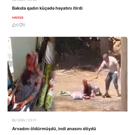
Bakıda qadın küçədə həyatını itirdi
HADISƏ
0
0
BU GÜN / 23:17
Arvadını öldürmüşdü, indi anasını döydü