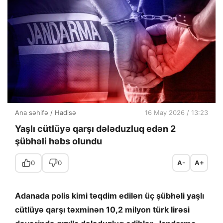
Ana səhifə
/
Hadisə
16 May 2026 / 13:23
Yaşlı cütlüyə qarşı dələduzluq edən 2
şübhəli həbs olundu
0
0
A-
A+
Adanada polis kimi təqdim edilən üç şübhəli yaşlı
cütlüyə qarşı təxminən 10,2 milyon türk lirəsi