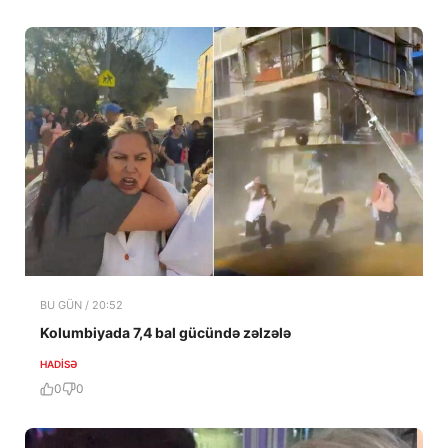
BU GÜN / 20:52
Kolumbiyada 7,4 bal gücündə zəlzələ
HADISƏ
0
0