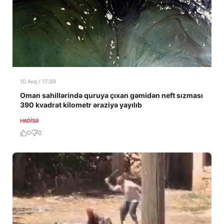
10 Avq / 17:39
Oman sahillərində quruya çıxan gəmidən neft sızması
390 kvadrat kilometr əraziyə yayılıb
HADISƏ
0
0