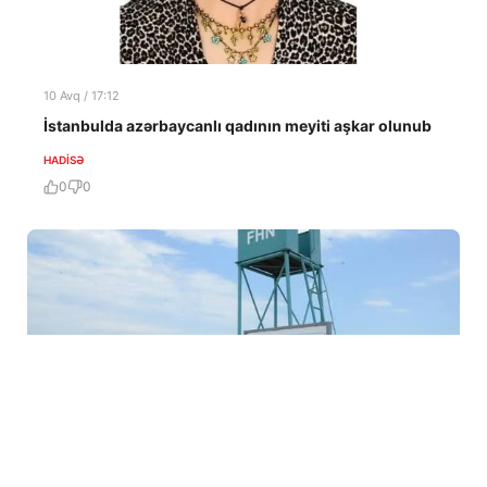
10 Avq / 17:12
İstanbulda azərbaycanlı qadının meyiti aşkar olunub
HADISƏ
0
0