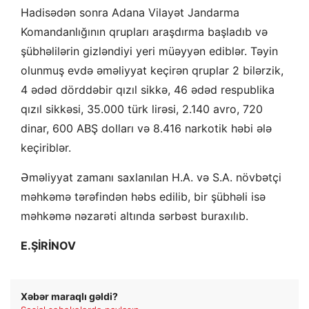
Hadisədən sonra Adana Vilayət Jandarma
Komandanlığının qrupları araşdırma başladıb və
şübhəlilərin gizləndiyi yeri müəyyən ediblər. Təyin
olunmuş evdə əməliyyat keçirən qruplar 2 bilərzik,
4 ədəd dörddəbir qızıl sikkə, 46 ədəd respublika
qızıl sikkəsi, 35.000 türk lirəsi, 2.140 avro, 720
dinar, 600 ABŞ dolları və 8.416 narkotik həbi ələ
keçiriblər.
Əməliyyat zamanı saxlanılan H.A. və S.A. növbətçi
məhkəmə tərəfindən həbs edilib, bir şübhəli isə
məhkəmə nəzarəti altında sərbəst buraxılıb.
E.ŞİRİNOV
Xəbər maraqlı gəldi?