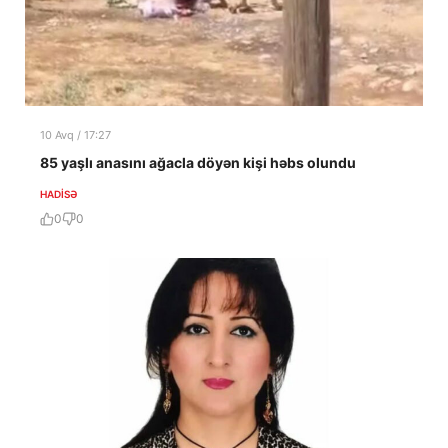
10 Avq / 17:27
85 yaşlı anasını ağacla döyən kişi həbs olundu
HADISƏ
0
0