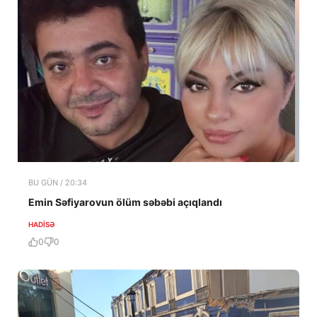
BU GÜN / 20:34
Emin Səfiyarovun ölüm səbəbi açıqlandı
HADISƏ
0
0