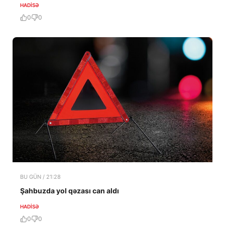
HADISƏ
0
0
BU GÜN / 21:28
Şahbuzda yol qəzası can aldı
HADISƏ
0
0