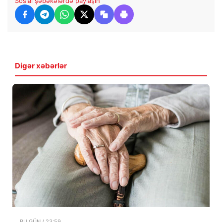
Sosial şəbəkələrdə paylaşın
Digər xəbərlər
BU GÜN / 23:59