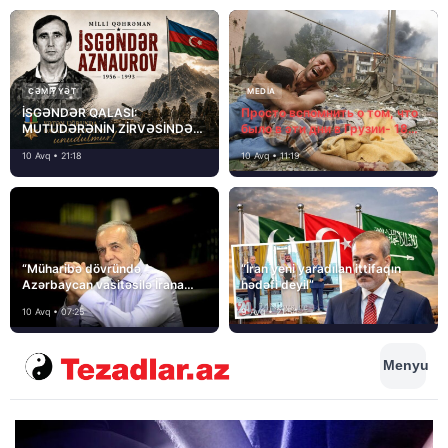
CƏMIYYƏT
MEDİA
İSGƏNDƏR QALASI:
Просто вспомнить о том, что
MUTUDƏRƏNİN ZİRVƏSİNDƏ
было в эти дни в Грузии- 18
YAZILAN QƏHRƏMANLIQ
лет назад, 8 августа 2008
10 Avq • 21:18
10 Avq • 11:19
года…
“Müharibə dövründə
“İran yeni yaradılan ittifaqın
Azərbaycan vasitəsilə İrana
hədəfi deyil”
yardım və dəstək göstərilib”
10 Avq • 07:25
9 Avq • 21:54
Menyu