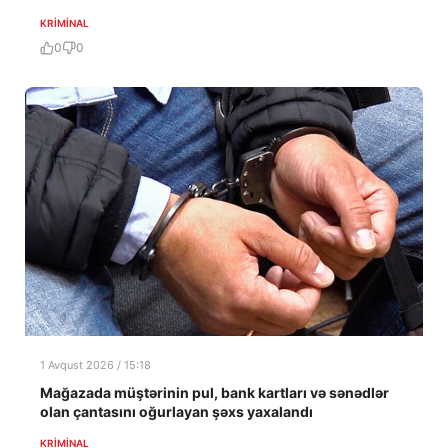
KRIMINAL
0
0
1 Avqust 2026 / 15:18
Mağazada müştərinin pul, bank kartları və sənədlər
olan çantasını oğurlayan şəxs yaxalandı
KRIMINAL