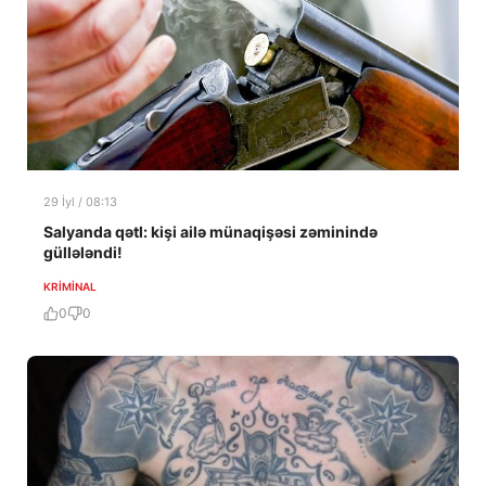
29 İyl / 08:13
Salyanda qətl: kişi ailə münaqişəsi zəminində
güllələndi!
KRIMINAL
0
0