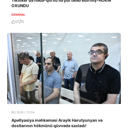
Tiktoker də hədə-qorxu ilə pul tələb edirmiş-HÖKM
OXUNDU
KRIMINAL
0
0
BU GÜN / 13:04
Apellyasiya məhkəməsi Arayik Harutyunyan və
dostlarının hökmünü qüvvədə saxladı!