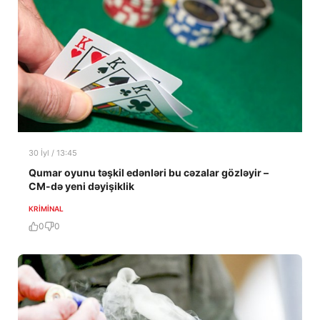
30 İyl / 13:45
Qumar oyunu təşkil edənləri bu cəzalar gözləyir –
CM-də yeni dəyişiklik
KRIMINAL
0
0