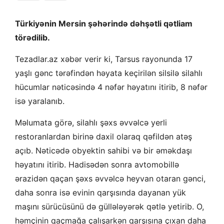
Türkiyənin Mersin şəhərində dəhşətli qətliam
törədilib.
Tezadlar.az xəbər verir ki, Tarsus rayonunda 17
yaşlı gənc tərəfindən həyata keçirilən silsilə silahlı
hücumlar nəticəsində 4 nəfər həyatını itirib, 8 nəfər
isə yaralanıb.
Məlumata görə, silahlı şəxs əvvəlcə yerli
restoranlardan birinə daxil olaraq qəfildən atəş
açıb. Nəticədə obyektin sahibi və bir əməkdaşı
həyatını itirib. Hadisədən sonra avtomobillə
ərazidən qaçan şəxs əvvəlcə heyvan otaran gənci,
daha sonra isə evinin qarşısında dayanan yük
maşını sürücüsünü də güllələyərək qətlə yetirib. O,
həmçinin qaçmağa çalışarkən qarşısına çıxan daha