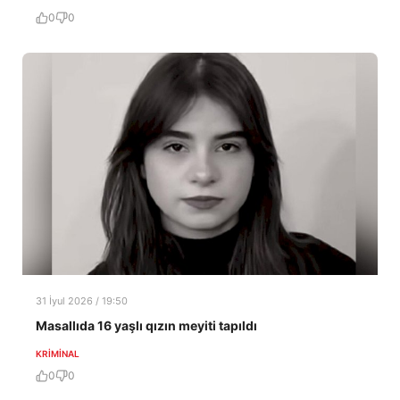
0
0
31 İyul 2026 / 19:50
Masallıda 16 yaşlı qızın meyiti tapıldı
KRIMINAL
0
0