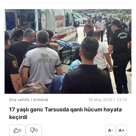
Ana səhifə
/
Kriminal
18 May 2026 / 23:10
17 yaşlı gənc Tarsusda qanlı hücum həyata
keçirdi
0
0
A-
A+