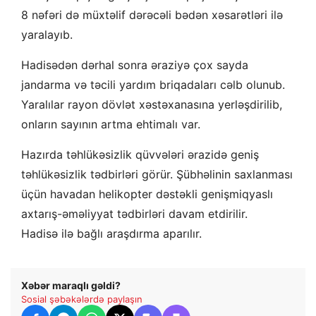
8 nəfəri də müxtəlif dərəcəli bədən xəsarətləri ilə
yaralayıb.
Hadisədən dərhal sonra əraziyə çox sayda
jandarma və təcili yardım briqadaları cəlb olunub.
Yaralılar rayon dövlət xəstəxanasına yerləşdirilib,
onların sayının artma ehtimalı var.
Hazırda təhlükəsizlik qüvvələri ərazidə geniş
təhlükəsizlik tədbirləri görür. Şübhəlinin saxlanması
üçün havadan helikopter dəstəkli genişmiqyaslı
axtarış-əməliyyat tədbirləri davam etdirilir.
Hadisə ilə bağlı araşdırma aparılır.
Xəbər maraqlı gəldi?
Sosial şəbəkələrdə paylaşın