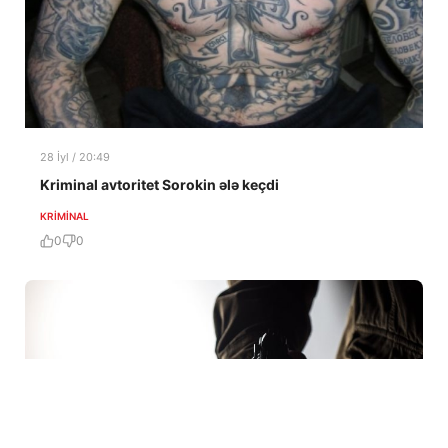
28 İyl / 20:49
Kriminal avtoritet Sorokin ələ keçdi
KRIMINAL
0
0