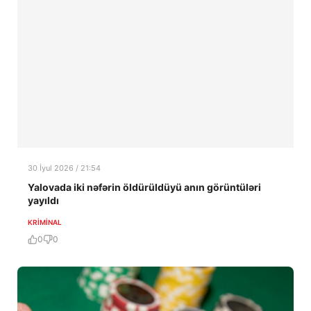
30 İyul 2026 / 21:54
Yalovada iki nəfərin öldürüldüyü anın görüntüləri
yayıldı
KRIMINAL
0
0