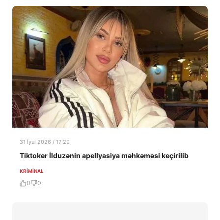
31 İyul 2026 / 17:29
Tiktoker İlduzənin apellyasiya məhkəməsi keçirilib
KRIMINAL
0
0