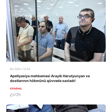
BU GÜN / 13:04
Apellyasiya məhkəməsi Arayik Harutyunyan və
dostlarının hökmünü qüvvədə saxladı!
KRIMINAL
0
0