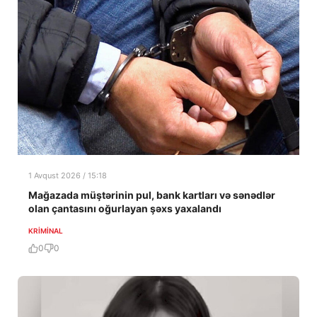
1 Avqust 2026 / 15:18
Mağazada müştərinin pul, bank kartları və sənədlər
olan çantasını oğurlayan şəxs yaxalandı
KRIMINAL
0
0