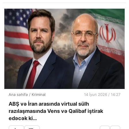
Ana səhifə
/
Kriminal
14 İyun 2026 / 14:27
ABŞ və İran arasında virtual sülh
razılaşmasında Vens və Qalibaf iştirak
edəcək ki…