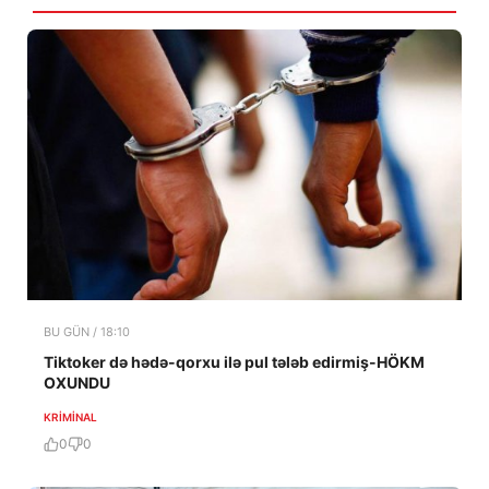
BU GÜN / 18:10
Tiktoker də hədə-qorxu ilə pul tələb edirmiş-HÖKM
OXUNDU
KRIMINAL
0
0