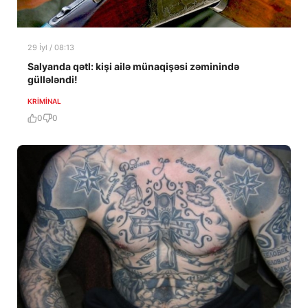
29 İyl / 08:13
Salyanda qətl: kişi ailə münaqişəsi zəminində
güllələndi!
KRIMINAL
0
0