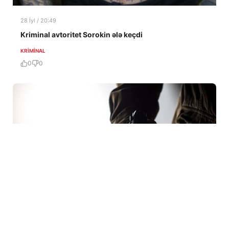
28 İyl / 20:49
Kriminal avtoritet Sorokin ələ keçdi
KRIMINAL
0
0
28 İyl / 12:55