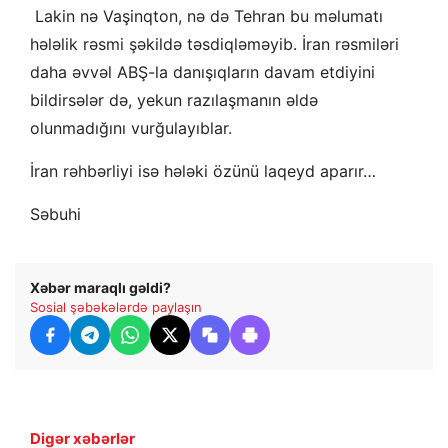
Lakin nə Vaşinqton, nə də Tehran bu məlumatı
hələlik rəsmi şəkildə təsdiqləməyib. İran rəsmiləri
daha əvvəl ABŞ-la danışıqların davam etdiyini
bildirsələr də, yekun razılaşmanın əldə
olunmadığını vurğulayıblar.
İran rəhbərliyi isə hələki özünü laqeyd aparır…
Səbuhi
Xəbər maraqlı gəldi?
Sosial şəbəkələrdə paylaşın
Digər xəbərlər