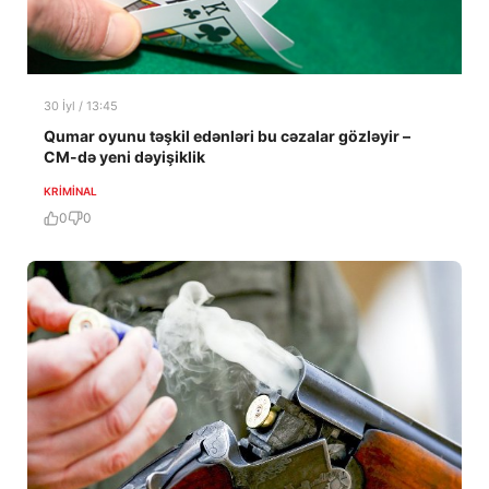
30 İyl / 13:45
Qumar oyunu təşkil edənləri bu cəzalar gözləyir –
CM-də yeni dəyişiklik
KRIMINAL
0
0