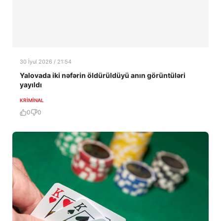
30 İyul 2026 / 21:54
Yalovada iki nəfərin öldürüldüyü anın görüntüləri
yayıldı
KRIMINAL
0
0