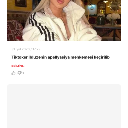
31 İyul 2026 / 17:29
Tiktoker İlduzənin apellyasiya məhkəməsi keçirilib
KRIMINAL
0
0