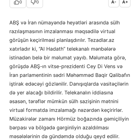
0
0
A-
A+
ABŞ və İran nümayəndə heyətləri arasında sülh
razılaşmasının imzalanması məqsədilə virtual
görüşün keçirilməsi planlaşdırılır. Tezadlar.az
xatırladır ki, “Al Hadath” telekanalı mənbələrə
istinadən belə bir məlumat yayıb. Məlumata görə,
görüşdə ABŞ-ın vitse-prezidenti Cey Di Vens və
İran parlamentinin sədri Məhəmməd Baqir Qalibafın
iştirak edəcəyi gözlənilir. Danışıqlarda vasitəçilərin
də yer alacağı bildirilir. Telekanalın iddiasına
əsasən, tərəflər mümkün sülh sazişinin mətnini
virtual formatda imzalamağı nəzərdən keçirirlər.
Müzakirələr zamanı Hörmüz boğazında gəmiçiliyin
bərpası və bölgədə gərginliyin azaldılması
məsələlərinin də gündəmdə olduğu qeyd edilir.