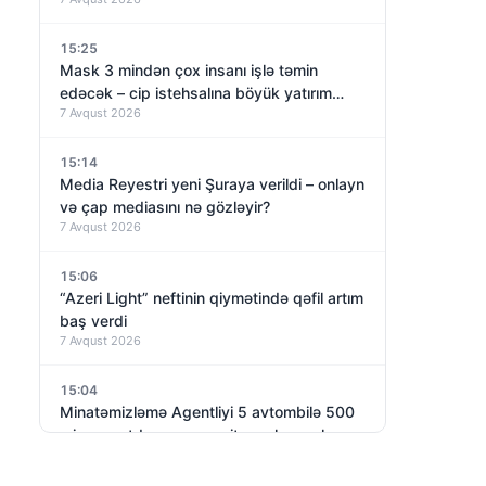
15:25
Mask 3 mindən çox insanı işlə təmin
edəcək – cip istehsalına böyük yatırım
7 Avqust 2026
qoyur
q
15:14
Media Reyestri yeni Şuraya verildi – onlayn
və çap mediasını nə gözləyir?
7 Avqust 2026
15:06
“Azeri Light” neftinin qiymətində qəfil artım
baş verdi
7 Avqust 2026
15:04
Minatəmizləmə Agentliyi 5 avtombilə 500
min manatdan çox vəsait xərcləyəcək –
7 Avqust 2026
TENDER