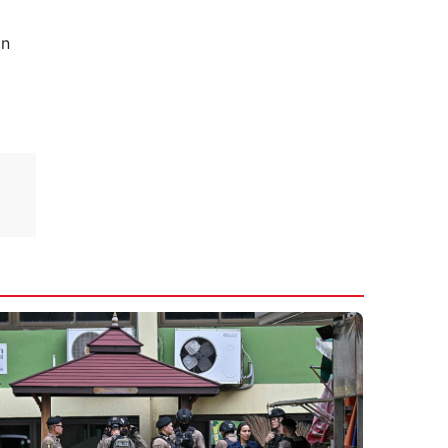
14:55
Sümüklərinizin sağlamlığını bu qidalarla
ın
qoruyun
7 Avqust 2026
14:48
Həftəsonu çimərliklərdə suyun
temperaturu açıqlandı
7 Avqust 2026