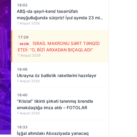
18:02
ABŞ-da qeyri-kənd təsərrüfatı
məşğulluğunda sürpriz! İyul ayında 23 min
7 Avqust 2026
iş yeri azalıb
17:29
İSRAİL MAKRONU SƏRT TƏNQİD
VACIB
ETDİ: “O, BİZİ ARXADAN BIÇAQLADI”
7 Avqust 2026
16:46
Ukrayna öz ballistik raketlərini hazırlayır
7 Avqust 2026
16:40
“Kristal” tikinti şirkəti tanınmış brendlə
əməkdaşlığa imza atıb – FOTOLAR
7 Avqust 2026
16:33
İşğal altındakı Abxaziyada yanacaq