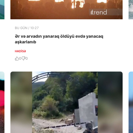
BU GÜN / 10:27
Ər və arvadın yanaraq öldüyü evdə yanacaq
aşkarlanıb
HADISƏ
0
0