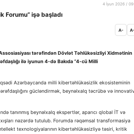
4 İyun 2026 / 09
ik Forumu” işə başladı
A-
A
Assosiasiyası tərəfindən Dövlət Təhlükəsizliyi Xidmətinin
əfdaşlığı ilə iyunun 4-də Bakıda “4-cü Milli
qsədi Azərbaycanda milli kibertəhlükəsizlik ekosisteminin
tərəfdaşlığını gücləndirmək, beynəlxalq təcrübə və innovati
ində tanınmış beynəlxalq ekspertlər, aparıcı qlobal İT və
 çıxışları nəzərdə tutulub. Forumda rəqəmsal transformasiya
ellekt texnologiyalarının kibertəhlükəsizliyə təsiri, kritik