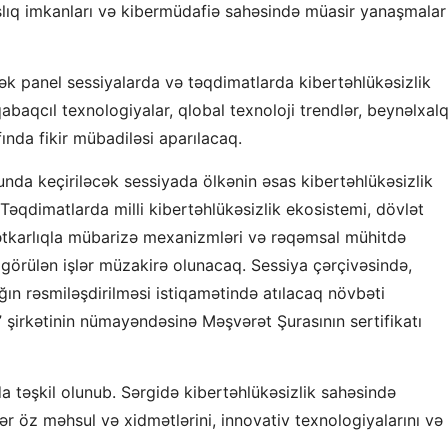
şlıq imkanları və kibermüdafiə sahəsində müasir yanaşmalar
ək panel sessiyalarda və təqdimatlarda kibertəhlükəsizlik
qabaqcıl texnologiyalar, qlobal texnoloji trendlər, beynəlxal
ında fikir mübadiləsi aparılacaq.
unda keçiriləcək sessiyada ölkənin əsas kibertəhlükəsizlik
 Təqdimatlarda milli kibertəhlükəsizlik ekosistemi, dövlət
ətkarlıqla mübarizə mexanizmləri və rəqəmsal mühitdə
 görülən işlər müzakirə olunacaq. Sessiya çərçivəsində,
ın rəsmiləşdirilməsi istiqamətində atılacaq növbəti
 şirkətinin nümayəndəsinə Məşvərət Şurasının sertifikatı
da təşkil olunub. Sərgidə kibertəhlükəsizlik sahəsində
lər öz məhsul və xidmətlərini, innovativ texnologiyalarını və