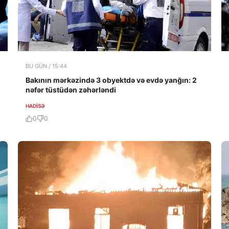
BU GÜN / 15:44
Bakının mərkəzində 3 obyektdə və evdə yanğın: 2
nəfər tüstüdən zəhərləndi
HADISƏ
0
0