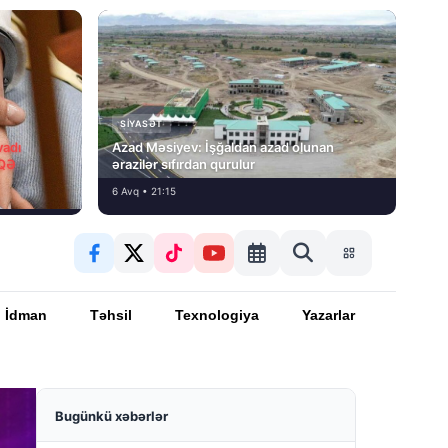
SIYASƏT
vadı
Azad Məsiyev: İşğaldan azad olunan
İQƏ
ərazilər sıfırdan qurulur
6 Avq • 21:15
İdman
Təhsil
Texnologiya
Yazarlar
Bugünkü xəbərlər