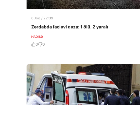
6 Avq / 22:39
Zərdabda faciəvi qəza: 1 ölü, 2 yaralı
HADISƏ
0
0