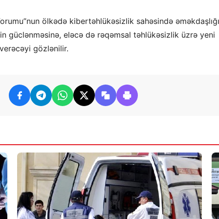
 Forumu”nun ölkədə kibertəhlükəsizlik sahəsində əməkdaşlığ
in güclənməsinə, eləcə də rəqəmsal təhlükəsizlik üzrə yeni
rəcəyi gözlənilir.