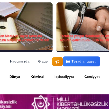
ılan Media və Yayım Şurasına
Tərtərdə yanğın törədərək ər-ar
q bu hüquq və vəzifələr də verilib
öldürən qatil tutuldu- SON DƏQ
7 Avq • 12:14
Haqqımızda
Əlaqə
Təzadlar qazeti
Dünya
Kriminal
İqtisadiyyat
Cəmiyyət