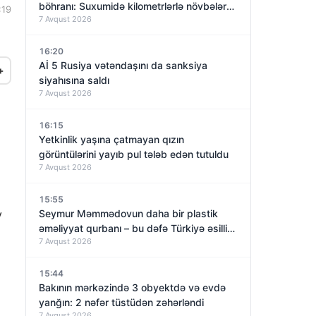
böhranı: Suxumidə kilometrlərlə növbələr
:19
7 Avqust 2026
yaranıb
16:20
Aİ 5 Rusiya vətəndaşını da sanksiya
+
siyahısına saldı
7 Avqust 2026
16:15
Yetkinlik yaşına çatmayan qızın
görüntülərini yayıb pul tələb edən tutuldu
7 Avqust 2026
15:55
v
Seymur Məmmədovun daha bir plastik
əməliyyat qurbanı – bu dəfə Türkiyə əsilli
7 Avqust 2026
qadın
15:44
Bakının mərkəzində 3 obyektdə və evdə
yanğın: 2 nəfər tüstüdən zəhərləndi
7 Avqust 2026