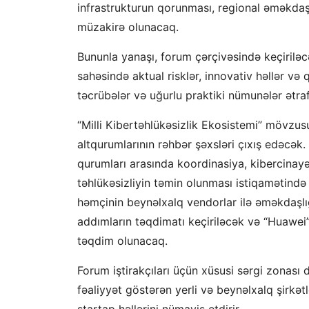
infrastrukturun qorunması, regional əməkda
müzakirə olunacaq.
Bununla yanaşı, forum çərçivəsində keçiriləc
sahəsində aktual risklər, innovativ həllər və 
təcrübələr və uğurlu praktiki nümunələr ətraf
“Milli Kibertəhlükəsizlik Ekosistemi” mövzus
altqurumlarının rəhbər şəxsləri çıxış edəcək.
qurumları arasında koordinasiya, kibercinay
təhlükəsizliyin təmin olunması istiqamətində
həmçinin beynəlxalq vendorlar ilə əməkdaşlığ
addımların təqdimatı keçiriləcək və “Huawei”
təqdim olunacaq.
Forum iştirakçıları üçün xüsusi sərgi zonası 
fəaliyyət göstərən yerli və beynəlxalq şirkət
startap həllərini nümayiş etdirir.