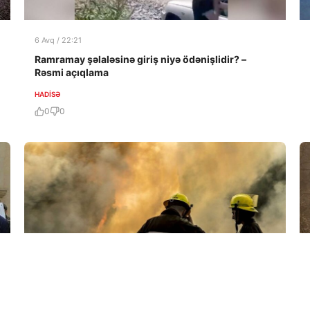
6 Avq / 22:21
Ramramay şəlaləsinə giriş niyə ödənişlidir? –
Rəsmi açıqlama
HADISƏ
0
0