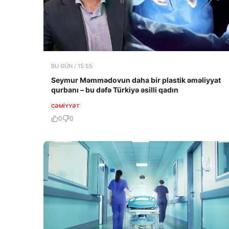
BU GÜN / 15:55
Seymur Məmmədovun daha bir plastik əməliyyat
qurbanı – bu dəfə Türkiyə əsilli qadın
CƏMIYYƏT
0
0