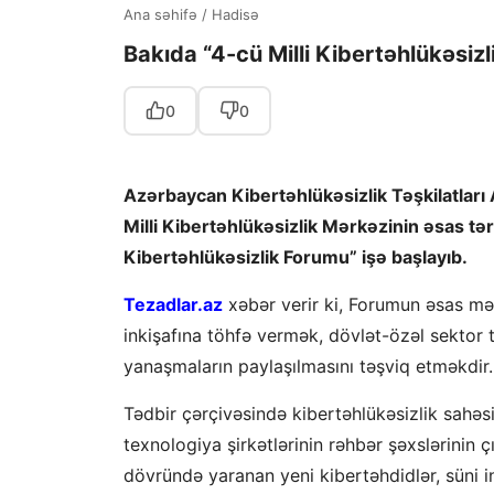
Ana səhifə
/
Hadisə
Bakıda “4-cü Milli Kibertəhlükəsizl
0
0
Azərbaycan Kibertəhlükəsizlik Təşkilatları 
Milli Kibertəhlükəsizlik Mərkəzinin əsas tər
Kibertəhlükəsizlik Forumu” işə başlayıb.
Tezadlar.az
xəbər verir ki, Forumun əsas mə
inkişafına töhfə vermək, dövlət-özəl sektor 
yanaşmaların paylaşılmasını təşviq etməkdir.
Tədbir çərçivəsində kibertəhlükəsizlik sahəs
texnologiya şirkətlərinin rəhbər şəxslərinin
dövründə yaranan yeni kibertəhdidlər, süni int