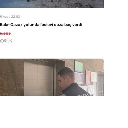
6 Avq / 22:03
Bakı–Qazax yolunda faciəvi qəza baş verdi
HADISƏ
0
0