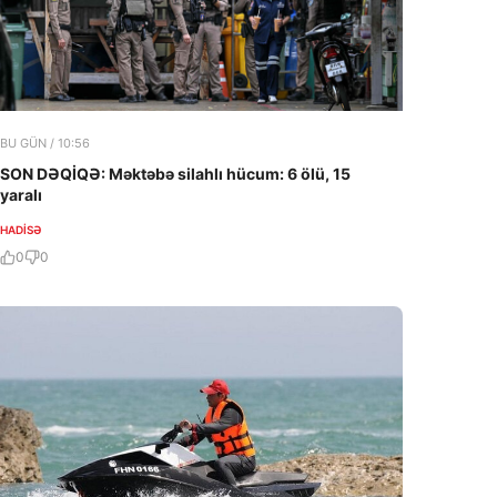
BU GÜN / 10:56
SON DƏQİQƏ: Məktəbə silahlı hücum: 6 ölü, 15
yaralı
HADISƏ
0
0