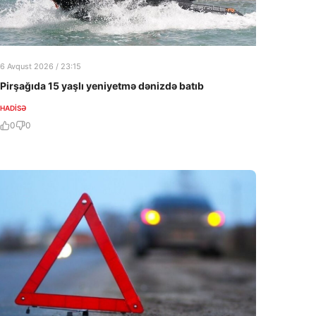
6 Avqust 2026 / 23:15
Pirşağıda 15 yaşlı yeniyetmə dənizdə batıb
HADISƏ
0
0