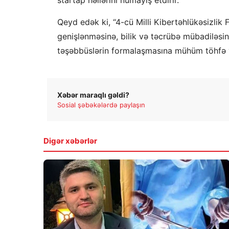
Qeyd edək ki, “4-cü Milli Kibertəhlükəsizlik
genişlənməsinə, bilik və təcrübə mübadiləsin
təşəbbüslərin formalaşmasına mühüm töhfə ve
Xəbər maraqlı gəldi?
Sosial şəbəkələrdə paylaşın
Digər xəbərlər