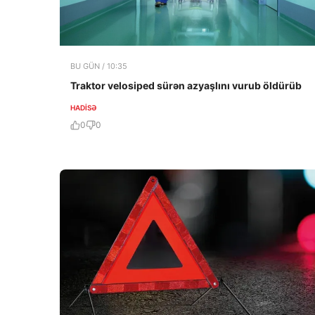
BU GÜN / 10:35
Traktor velosiped sürən azyaşlını vurub öldürüb
HADISƏ
0
0