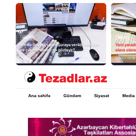
MEDİA
MEDİA
Media Reyestri yeni Şuraya verildi – onlayn
Yeni yarad
və çap mediasını nə gözləyir?
əlavə olara
7 Avq • 15:14
7 Avq • 14:38
Ana səhifə
Gündəm
Siyasət
Media