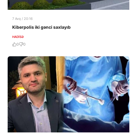
7 Avq / 20:16
Kiberpolis iki gənci saxlayıb
HADISƏ
0
0