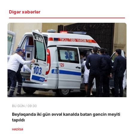
Digər xəbərlər
BU GÜN / 09:30
Beyləqanda iki gün əvvəl kanalda batan gəncin meyiti
tapıldı
HADISƏ