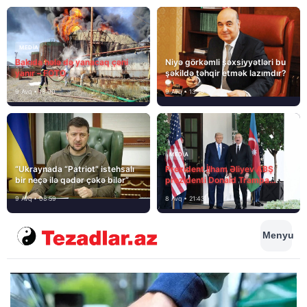
MEDİA
Bakıda hələ də yanacaq çəni
Niyə görkəmli şəxsiyyətləri bu
yanır – FOTO
şəkildə təhqir etmək lazımdır?
9 Avq • 18:00
9 Avq • 13:16
MEDİA
“Ukraynada “Patriot” istehsalı
Prezident İlham Əliyev ABŞ
bir neçə ilə qədər çəkə bilər”
prezidenti Donald Trampa
məktubunda yazıb ki…
9 Avq • 08:59
8 Avq • 21:43
Menyu