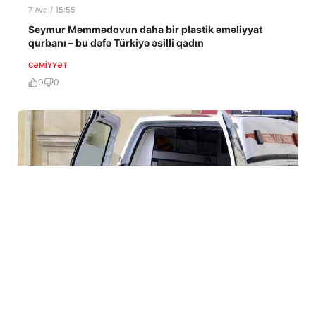
7 Avq / 15:55
Seymur Məmmədovun daha bir plastik əməliyyat
qurbanı – bu dəfə Türkiyə əsilli qadın
CƏMIYYƏT
0
0
7 Avq / 15:44