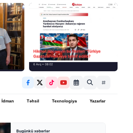
Hikmət Hacıyevin bu fikirləri “Türkiye
Gazetesi”ndə niyə təhrif edilib?
6 Avq • 08:02
İdman
Təhsil
Texnologiya
Yazarlar
Bugünkü xəbərlər