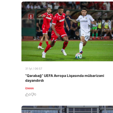
31 İyl / 06:57
“Qarabağ” UEFA Avropa Liqasında mübarizəni
dayandırdı
İDMAN
0
0