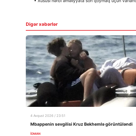
• Xüsusi hərbi əməliyyata son qoymaq üçün variantla
Digər xəbərlər
4 Avqust 2026 / 23:51
Mbappenin sevgilisi Kruz Bekhemlə görüntüləndi
İDMAN