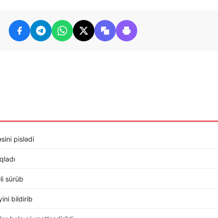
sini pislədi
ıqladı
li sürüb
ni bildirib