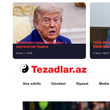
В США расследуют инцидент с
FAZİL MU
вертолетом Трампа
KİMƏ İRA
6 Avq • 13:26
6 Avq • 09:27
Ana səhifə
Gündəm
Siyasət
Media