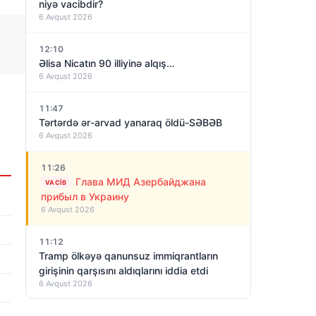
niyə vacibdir?
6 Avqust 2026
12:10
Əlisa Nicatın 90 illiyinə alqış…
6 Avqust 2026
11:47
Tərtərdə ər-arvad yanaraq öldü-SƏBƏB
6 Avqust 2026
11:26
Глава МИД Азербайджана
VACIB
прибыл в Украину
6 Avqust 2026
11:12
Tramp ölkəyə qanunsuz immiqrantların
girişinin qarşısını aldıqlarını iddia etdi
6 Avqust 2026
11:09