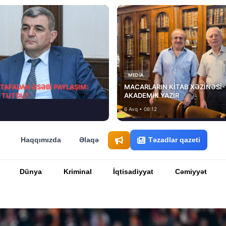
MEDİA
STAFADAN ƏSƏBİ PAYLAŞIM:
MACARLARIN KİTAB XƏZİNƏSİ-
D TUTDU?
AKADEMİK YAZIR
6 Avq • 08:12
Haqqımızda
Əlaqə
Təzadlar qazeti
Dünya
Kriminal
İqtisadiyyat
Cəmiyyət