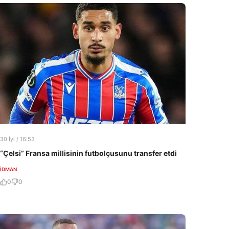
30 İyl / 16:53
“Çelsi” Fransa millisinin futbolçusunu transfer etdi
İDMAN
0
0