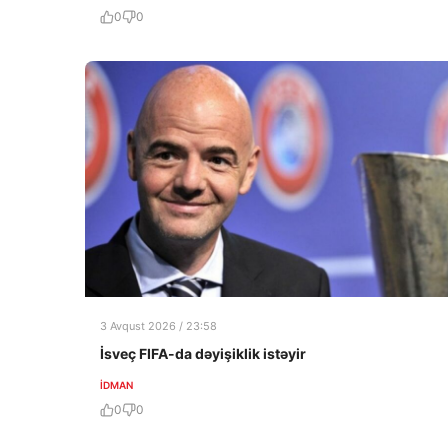
0
0
3 Avqust 2026 / 23:58
İsveç FIFA-da dəyişiklik istəyir
İDMAN
0
0