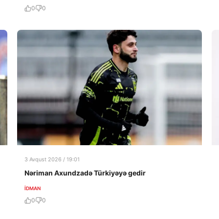
0
0
3 Avqust 2026 / 19:01
Nəriman Axundzadə Türkiyəyə gedir
İDMAN
0
0