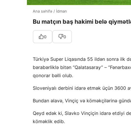
Ana səhifə
/
İdman
Bu matçın baş hakimi belə qiymətl
0
0
Türkiyə Super Liqasında 55 ildən sonra ilk də
bərabərliklə bitən “Qalatasaray” – “Fənərbax
qonorar bəlli olub.
Sloveniyalı derbini idarə etmək üçün 3600 av
Bundan əlavə, Vinçiç və köməkçilərinə gündəl
Qeyd edək ki, Slavko Vinçiçin idarə etdiyi 
köməklik edib.