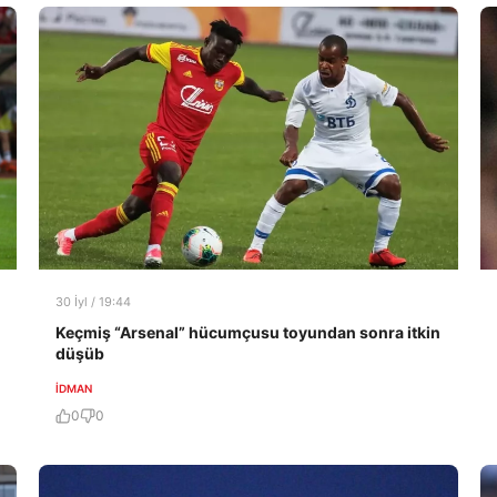
30 İyl / 19:44
Keçmiş “Arsenal” hücumçusu toyundan sonra itkin
düşüb
İDMAN
0
0