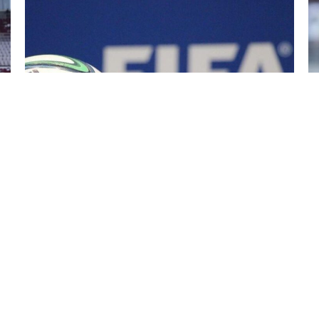
30 İyl / 08:53
FİFA Dünya Kubokundan sonra Argentinaya qarşı
araşdırmaya başladı
İDMAN
0
0