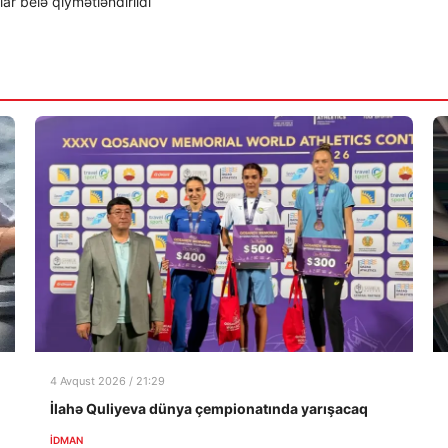
r belə qiymətləndirildi
4 Avqust 2026 / 21:29
İlahə Quliyeva dünya çempionatında yarışacaq
İDMAN