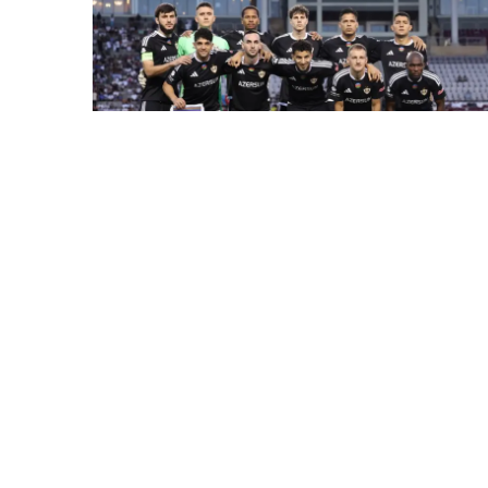
30 İyl / 10:14
“Qarabağ” Bolqarıstanda ÇSKA ilə qarşılaşacaq-
BU GÜN
İDMAN
0
0