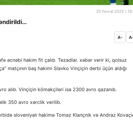
25 Fevral 2025 / 18
əndirildi…
A-
A
fə əcnəbi hakim fit çalıb. Tezadlar. xəbər verir ki, qolsuz
ça” matçının baş hakimi Slavko Vinçiçin derbi üçün aldığı
ro alıb. Vinçiçin köməkçiləri isə 2300 avro qazanıb.
ik 350 avro xərclik verilib.
derbidə sloveniyalı hakimə Tomaz Klançnik və Andraz Kovaçi