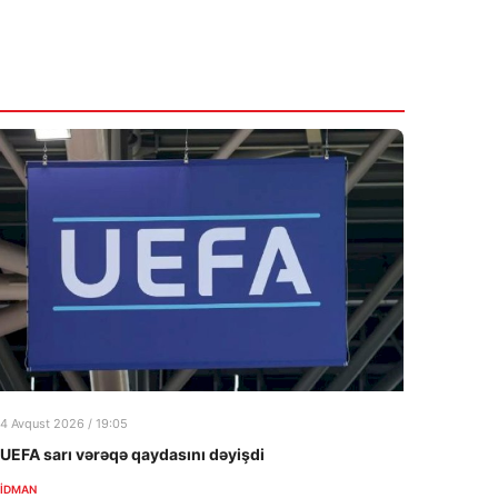
Gürcüstanda ölkə üzrə elektrik kəsintisinin
səbəbləri bilindi
6 Avqust 2026
11:03
Məktəb direktorlarının işə qəbulu üzrə
müsabiqənin müsahibə mərhələsi başladı
6 Avqust 2026
4 Avqust 2026 / 19:05
UEFA sarı vərəqə qaydasını dəyişdi
İDMAN