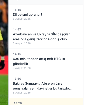
15:15
Dil beləmi qorunur?
6 Avqust 2026
14:47
Azərbaycan və Ukrayna XİN başçıları
arasında geniş tərkibdə görüş olub
6 Avqust 2026
14:15
630 mln. tondan artıq neft BTC ilə
göndərilib
6 Avqust 2026
13:50
Bakı və Sumqayıt, Abşeron üzrə
pensiyalar və müavinətlər bu tarixdə
6 Avqust 2026
veriləcək
13:26