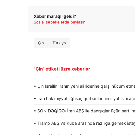
Xəbər maraqlı gəldi?
Sosial şəbəkələrdə paylaşın
Çin
Türkiyə
"Çin" etiketi üzrə xəbərlər
• Çin İsrailin İranın yeni ali liderinə qarşı hücum etmə
• İran hakimiyyəti iğtişaş qurbanlarının siyahısını aç
• SON DƏQİQƏ: İran ABŞ ilə danışıqlar üçün şərt irə
• Tramp ABŞ və Kuba arasında razılığa gəlmək istəyi