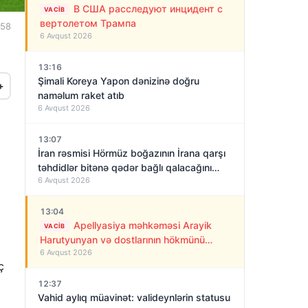
В США расследуют инцидент с
VACIB
вертолетом Трампа
:58
6 Avqust 2026
13:16
Şimali Koreya Yapon dənizinə doğru
+
naməlum raket atıb
6 Avqust 2026
13:07
İran rəsmisi Hörmüz boğazının İrana qarşı
təhdidlər bitənə qədər bağlı qalacağını
6 Avqust 2026
deyir
13:04
Apellyasiya məhkəməsi Arayik
VACIB
Harutyunyan və dostlarının hökmünü
6 Avqust 2026
qüvvədə saxladı!
ç
12:37
Vahid aylıq müavinət: valideynlərin statusu