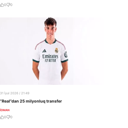
0
0
31 İyul 2026 / 21:49
“Real”dan 25 milyonluq transfer
İDMAN
0
0