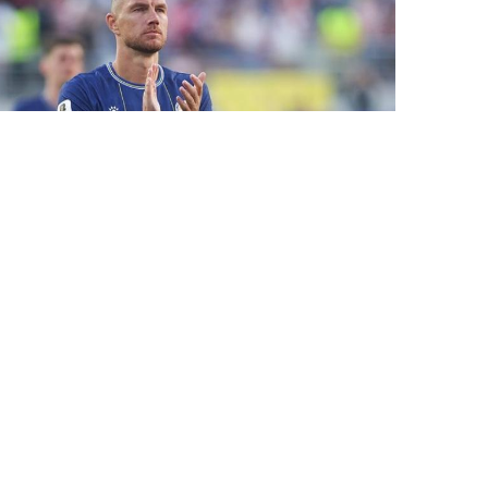
29 İyl / 23:59
Edin Dzeko “Şalke”də qaldı
İDMAN
0
0