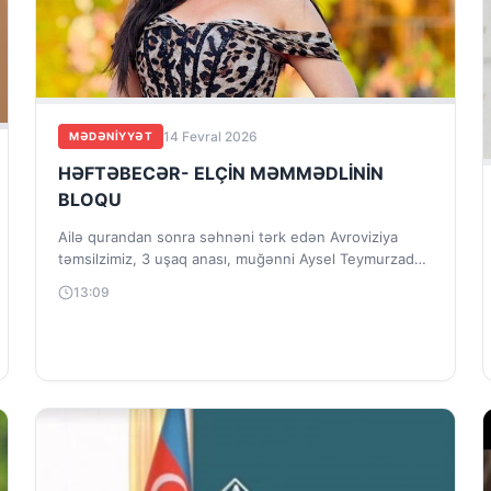
14 Fevral 2026
MƏDƏNIYYƏT
HƏFTƏBECƏR- ELÇİN MƏMMƏDLİNİN
BLOQU
Ailə qurandan sonra səhnəni tərk edən Avroviziya
təmsilzimiz, 3 uşaq anası, muğənni Aysel Teymurzadə (
Adgüzəlzadə) sosial mediada mini geyimdə...
13:09