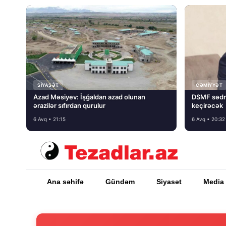
SIYASƏT
CƏMIYYƏT
Azad Məsiyev: İşğaldan azad olunan
DSMF sədr
ərazilər sıfırdan qurulur
keçirəcək
6 Avq • 21:15
6 Avq • 20:32
Ana səhifə
Gündəm
Siyasət
Media