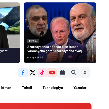
MEDİA
Azərbaycanda həbsdə olan Ruben
yinat
Vardanyana görə “Azərbaycana ayaq
basmayacağını” dedi və…
6 Avq • 18:59
İdman
Təhsil
Texnologiya
Yazarlar