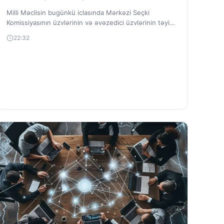
Milli Məclisin bugünkü iclasında Mərkəzi Seçki
Komissiyasının üzvlərinin və əvəzedici üzvlərinin təyin
edilməsi haqqında qanun layihəsi müzakirəyə çıxarılıb.
22:32
Tezadlar.az xəbər...