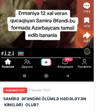
27 Noyabr 2025
MƏDƏNIYYƏT
SAMİRƏ ƏFƏNDİNİ ÖLÜMLƏ HƏDƏLƏYƏN
KİM(LƏR) OLUB?