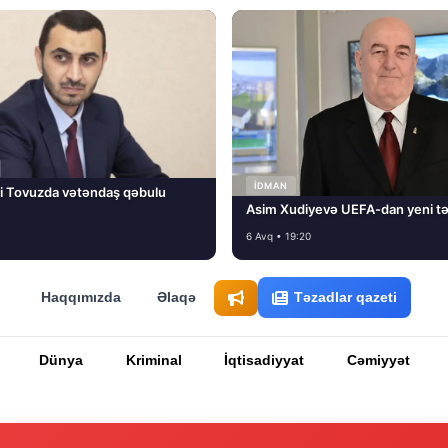
İDMAN
i Tovuzda vətəndaş qəbulu
Asim Xudiyevə UEFA-dan yeni tə
6 Avq • 19:20
Haqqımızda
Əlaqə
Təzadlar qazeti
Dünya
Kriminal
İqtisadiyyat
Cəmiyyət