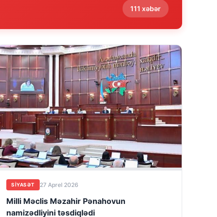
111 xəbər
27 Aprel 2026
SIYASƏT
Milli Məclis Məzahir Pənahovun
namizədliyini təsdiqlədi