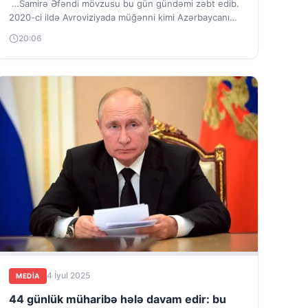
…Samirə Əfəndi mövzusu bu gün gündəmi zəbt edib.
2020-ci ildə Avroviziyada müğənni kimi Azərbaycanı
təmsil edəndə Samirə xanım heç bu...
20:06
4 İyul 2025
MEDİA
44 günlük müharibə hələ davam edir: bu