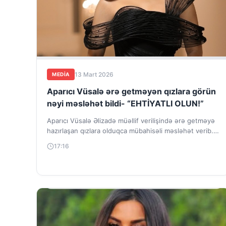
13 Mart 2026
MEDİA
Aparıcı Vüsalə ərə getməyən qızlara görün
nəyi məsləhət bildi- “EHTİYATLI OLUN!”
Aparıcı Vüsalə Əlizadə müəllif verilişində ərə getməyə
hazırlaşan qızlara olduqca mübahisəli məsləhət verib.
“Bəziləri deyir pul üzərində ailə qurulmamalıdır. İndiki...
17:16