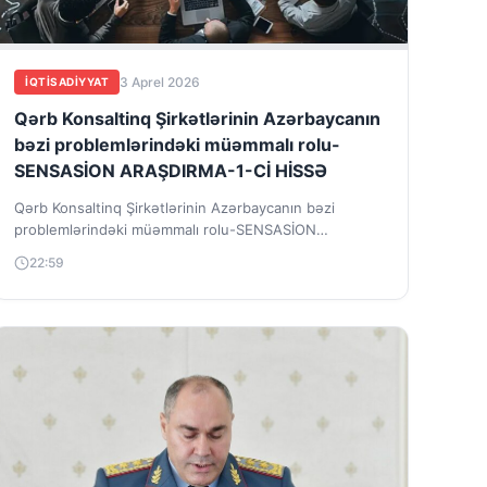
3 Aprel 2026
İQTISADIYYAT
Qərb Konsaltinq Şirkətlərinin Azərbaycanın
bəzi problemlərindəki müəmmalı rolu-
SENSASİON ARAŞDIRMA-1-Cİ HİSSƏ
Qərb Konsaltinq Şirkətlərinin Azərbaycanın bəzi
problemlərindəki müəmmalı rolu-SENSASİON
ARAŞDIRMA
22:59