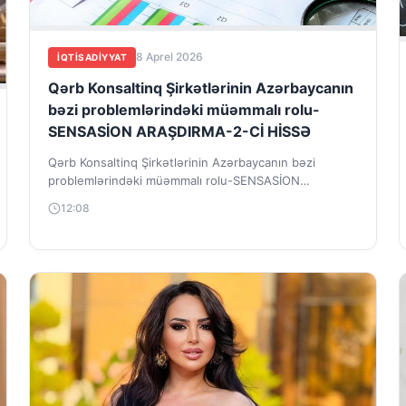
8 Aprel 2026
İQTISADIYYAT
Qərb Konsaltinq Şirkətlərinin Azərbaycanın
bəzi problemlərindəki müəmmalı rolu-
SENSASİON ARAŞDIRMA-2-Cİ HİSSƏ
Qərb Konsaltinq Şirkətlərinin Azərbaycanın bəzi
problemlərindəki müəmmalı rolu-SENSASİON
ARAŞDIRMA-2-Cİ HİSSƏ
12:08