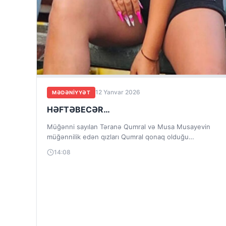
12 Yanvar 2026
MƏDƏNIYYƏT
HƏFTƏBECƏR…
Müğənni sayılan Təranə Qumral və Musa Musayevin
müğənnilik edən qızları Qumral qonaq olduğu
“Rəngarəng” verilişində sənətkarlıqdan danışarkən
14:08
belə deyib: “Mən...