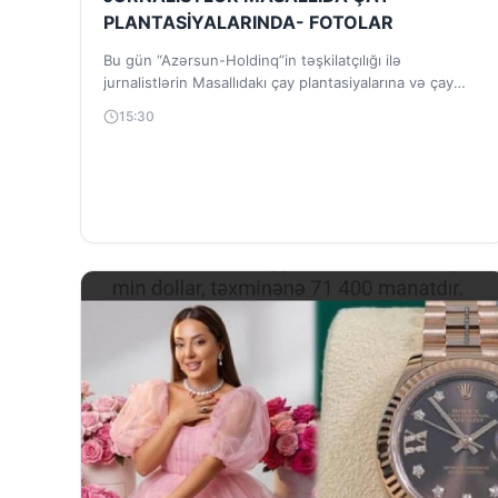
PLANTASİYALARINDA- FOTOLAR
Bu gün “Azərsun-Holdinq”in təşkilatçılığı ilə
jurnalistlərin Masallıdakı çay plantasiyalarına və çay
emalı müəssisələrinə mediaturu təşkil olunub.
15:30
“Təzadlar”ın əməkdaşı Elçin Məmmədli...