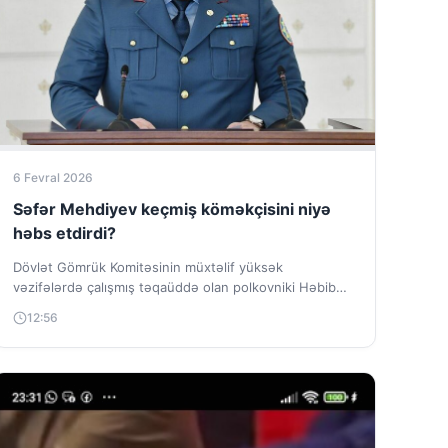
6 Fevral 2026
Səfər Mehdiyev keçmiş köməkçisini niyə
həbs etdirdi?
Dövlət Gömrük Komitəsinin müxtəlif yüksək
vəzifələrdə çalışmış təqaüddə olan polkovniki Həbib
Bağırlı həbs edilib. Tezadlar.az xəbər verir ki, 1980-ci
12:56
il...