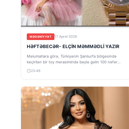
17 Aprel 2026
MƏDƏNIYYƏT
HƏFTƏBECƏR- ELÇİN MƏMMƏDLİ YAZIR
Məlumatlara görə, Türkiyənin Şanlıurfa bölgəsində
keçirilən bir toy mərasimində bəylə gəlin 100 nəfər
yetim uşağı da toya dəvət ediblər. Qonaqlardan...
23:46