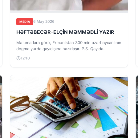
6 May 2026
MEDİA
HƏFTƏBECƏR-ELÇİN MƏMMƏDLİ YAZIR
Məlumatlara görə, Ermənistan 300 min azərbaycanlının
dogma yurda qayıdışına hazırlaşır. P.S. Qayıda
biləcəklərmi? Çətin! Ermənilər tərəfindən törədilən bu
12:10
qədər ölüm-itimdən,...