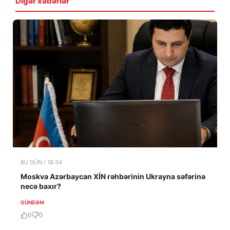
Digər xəbərlər
BU GÜN / 18:34
Moskva Azərbaycan XİN rəhbərinin Ukrayna səfərinə
necə baxır?
GÜNDƏM
0
0