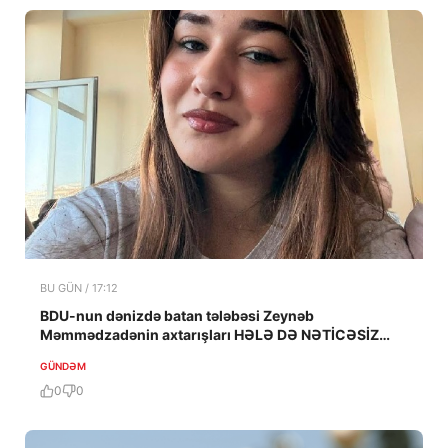
BU GÜN / 17:12
BDU-nun dənizdə batan tələbəsi Zeynəb
Məmmədzadənin axtarışları HƏLƏ DƏ NƏTİCƏSİZ
QALIB!
GÜNDƏM
0
0