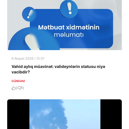
6 Avqust 2026 / 12:37
Vahid aylıq müavinət: valideynlərin statusu niyə
vacibdir?
GÜNDƏM
0
0