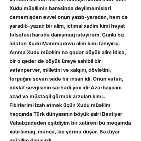
Xudu müəllimin barəsində deyilməmişləri
deməmişdən əvvəl onun yazıb-yaradan, həm də
yaradıb-yazan bir alim, ictimai xadim kimi həyat
fəlsəfəsi barədə danışmaq istəyirəm. Çünki biz
adətən Xudu Məmmədovu alim kimi tanıyırıq.
Amma Xudu müəllim nə qədər böyük alim idisə,
bir o qədər də böyük ürəyə sahibli bir
vətənpərvər, millətini və xalqını, dövlətini,
torpağını sevən sadə bir insan idi. Onun vətən,
dövlət sevgisinin sərhədi yox idi-Azərbaycanı
azad və müstəqil görmək arzuları kimi…
Fikirlərimi izah etmək üçün Xudu müəllim
haqqında Türk dünyasının böyük şairi Bəxtiyar
Vahabzadədən eşitdiyim bir xatirəni bu məqamda
xatırlamaq, məncə, lap yerinə düşər. Bəxtiyar
müəllim danışırdı: