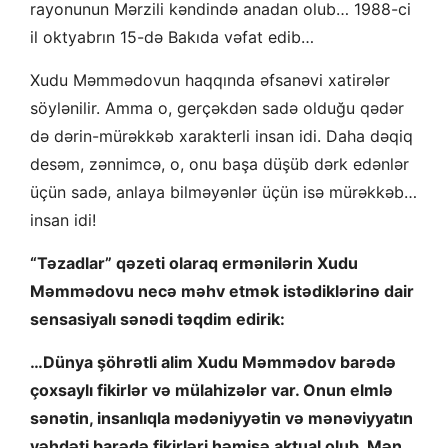
rayonunun Mərzili kəndində anadan olub… 1988-ci
il oktyabrın 15-də Bakıda vəfat edib…
Xudu Məmmədovun haqqında əfsanəvi xatirələr
söylənilir. Amma o, gerçəkdən sadə olduğu qədər
də dərin-mürəkkəb xarakterli insan idi. Daha dəqiq
desəm, zənnimcə, o, onu başa düşüb dərk edənlər
üçün sadə, anlaya bilməyənlər üçün isə mürəkkəb…
insan idi!
“Təzadlar” qəzeti olaraq ermənilərin Xudu
Məmmədovu necə məhv etmək istədiklərinə dair
sensasiyalı sənədi təqdim edirik:
…Dünya şöhrətli alim Xudu Məmmədov barədə
çoxsaylı fikirlər və mülahizələr var. Onun elmlə
sənətin, insanlıqla mədəniyyətin və mənəviyyatın
vəhdəti barədə fikirləri həmişə aktual olub. Mən