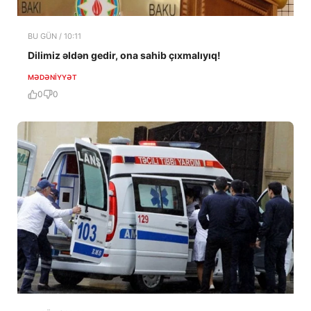
BU GÜN / 10:11
Dilimiz əldən gedir, ona sahib çıxmalıyıq!
MƏDƏNIYYƏT
0
0