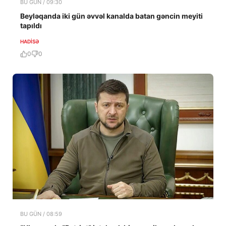
BU GÜN / 09:30
Beyləqanda iki gün əvvəl kanalda batan gəncin meyiti
tapıldı
HADISƏ
0
0
BU GÜN / 08:59