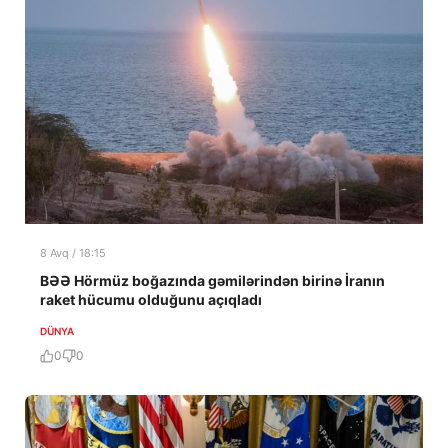
8 Avq / 18:15
BƏƏ Hörmüz boğazında gəmilərindən birinə İranın
raket hücumu olduğunu açıqladı
DÜNYA
0
0