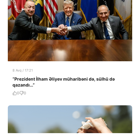
8 Avq / 17:21
“Prezident İlham Əliyev müharibəni də, sülhü də
qazandı…”
0
0