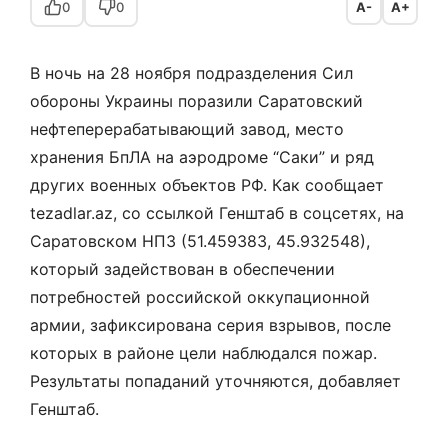
0
0
A-
A+
В ночь на 28 ноября подразделения Сил
обороны Украины поразили Саратовский
нефтеперерабатывающий завод, место
хранения БпЛА на аэродроме “Саки” и ряд
других военных объектов РФ. Как сообщает
tezadlar.az, со ссылкой Генштаб в соцсетях, на
Саратовском НПЗ (51.459383, 45.932548),
который задействован в обеспечении
потребностей российской оккупационной
армии, зафиксирована серия взрывов, после
которых в районе цели наблюдался пожар.
Результаты попаданий уточняются, добавляет
Генштаб.