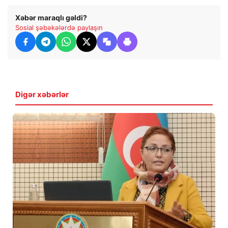
Xəbər maraqlı gəldi?
Sosial şəbəkələrdə paylaşın
Digər xəbərlər