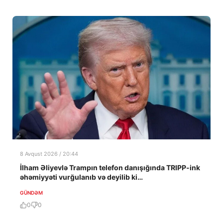
8 Avqust 2026 / 20:44
İlham Əliyevlə Trampın telefon danışığında TRIPP-ink
əhəmiyyəti vurğulanıb və deyilib ki…
GÜNDƏM
0
0