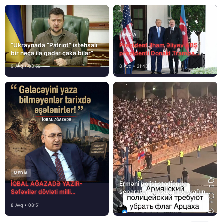
MEDİA
“Ukraynada “Patriot” istehsalı
Prezident İlham Əliyev ABŞ
bir neçə ilə qədər çəkə bilər”
prezidenti Donald Trampa
məktubunda yazıb ki…
9 Avq • 08:59
8 Avq • 21:43
MEDİA
İQBAL AĞAZADƏ YAZIR-
Erməni polisi stadionda
Səfəvilər dövləti milli
separatçı “Artsax”ın bayrağını
dövlətdirmi?
müsadirə etdi və…
8 Avq • 08:51
8 Avq • 08:39