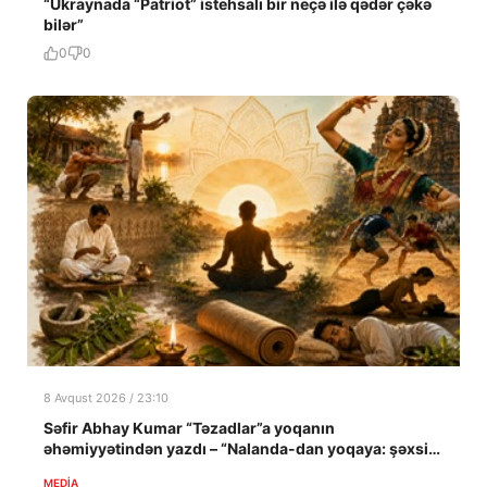
“Ukraynada “Patriot” istehsalı bir neçə ilə qədər çəkə
bilər”
0
0
8 Avqust 2026 / 23:10
Səfir Abhay Kumar “Təzadlar”a yoqanın
əhəmiyyətindən yazdı – “Nalanda-dan yoqaya: şəxsi
təcrübə”
MEDİA