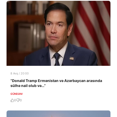
8 Avq / 20:00
“Donald Tramp Ermənistan və Azərbaycan arasında
sülhə nail olub və…”
GÜNDƏM
0
0