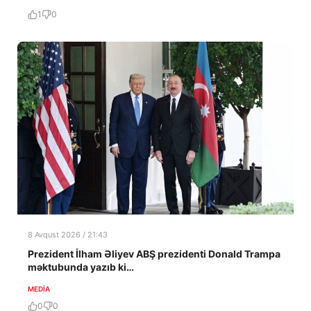
1
0
8 Avqust 2026 / 21:43
Prezident İlham Əliyev ABŞ prezidenti Donald Trampa
məktubunda yazıb ki…
MEDİA
0
0