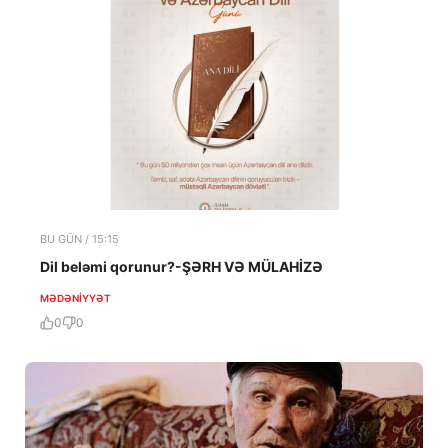
BU GÜN / 15:15
Dil beləmi qorunur?-ŞƏRH VƏ MÜLAHİZƏ
MƏDƏNIYYƏT
0
0