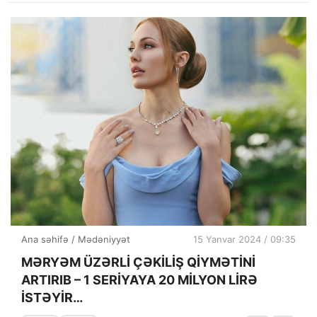
Ana səhifə
/
Mədəniyyət
15 Yanvar 2024 / 09:35
MƏRYƏM ÜZƏRLİ ÇƏKİLİŞ QİYMƏTİNİ
ARTIRIB – 1 SERİYAYA 20 MİLYON LİRƏ
İSTƏYİR…