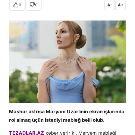
0
0
A-
A+
Məşhur aktrisa Məryəm Üzərlinin ekran işlərində
rol almaq üçün istədiyi məbləğ bəlli olub.
TEZADLAR.AZ
xəbər verir ki, Məryəm məbləği