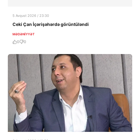
5 Avqust 2026 / 23:30
Ceki Çan İçərişəhərdə görüntüləndi
MƏDƏNIYYƏT
0
0