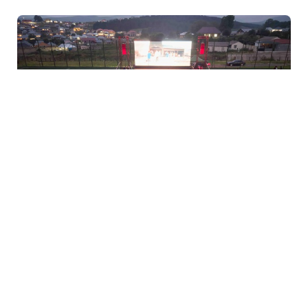
3 Avq / 08:01
“AzerGold” Bakı Media Mərkəzinin təşkilatçılığı ilə
Daşkəsəndə kino seansı keçirdi
MƏDƏNIYYƏT
0
0