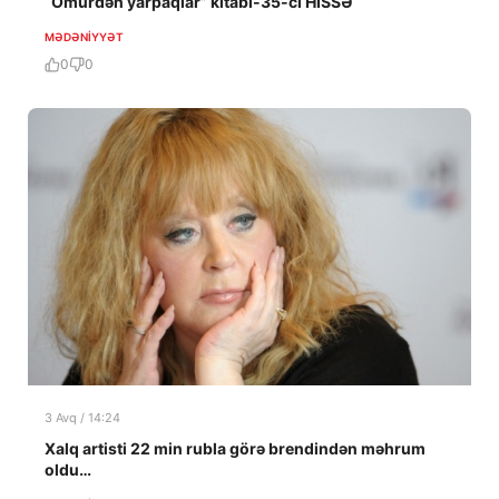
“Ömürdən yarpaqlar” kitabı-35-ci HİSSƏ
MƏDƏNIYYƏT
0
0
3 Avq / 14:24
Xalq artisti 22 min rubla görə brendindən məhrum
oldu…