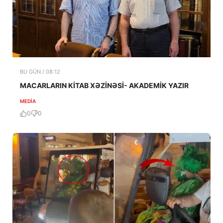
BU GÜN / 08:12
MACARLARIN KİTAB XƏZİNƏSİ- AKADEMİK YAZIR
MEDİA
0
0