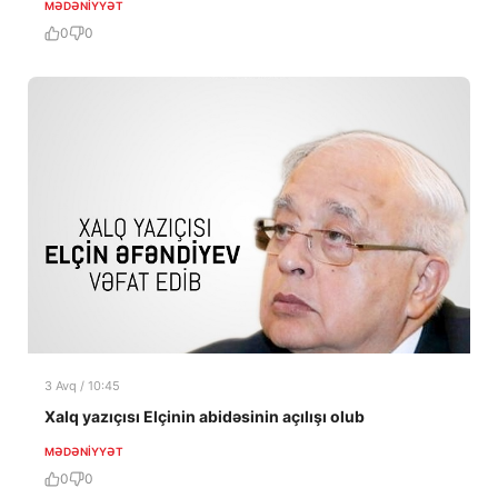
MƏDƏNIYYƏT
0
0
3 Avq / 10:45
Xalq yazıçısı Elçinin abidəsinin açılışı olub
MƏDƏNIYYƏT
0
0