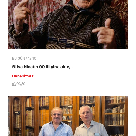
BU GÜN / 12:10
Əlisa Nicatın 90 illiyinə alqış…
MƏDƏNIYYƏT
0
0