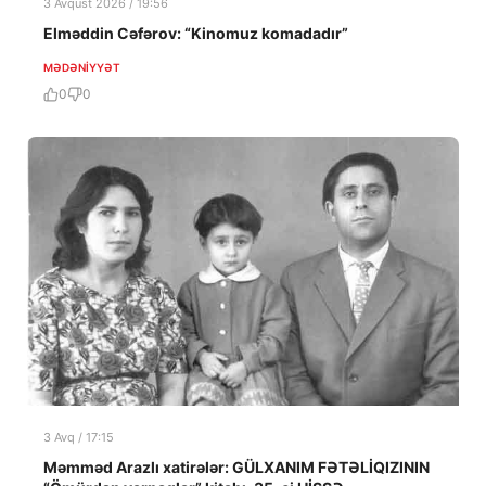
3 Avqust 2026 / 19:56
Elməddin Cəfərov: “Kinomuz komadadır”
MƏDƏNIYYƏT
0
0
3 Avq / 17:15
Məmməd Arazlı xatirələr: GÜLXANIM FƏTƏLİQIZININ