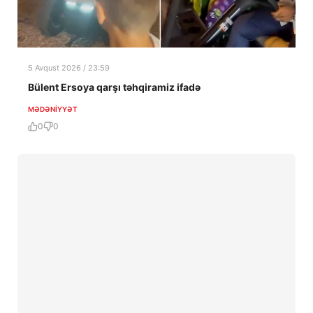
5 Avqust 2026 / 23:59
Bülent Ersoya qarşı təhqiramiz ifadə
MƏDƏNIYYƏT
0
0