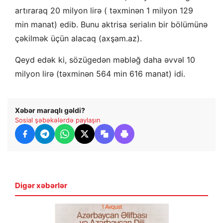
artıraraq 20 milyon lirə ( təxminən 1 milyon 129
min manat) edib. Bunu aktrisa serialın bir bölümünə
çəkilmək üçün alacaq (axşam.az).
Qeyd edək ki, sözügedən məbləğ daha əvvəl 10
milyon lirə (təxminən 564 min 616 manat) idi.
Xəbər maraqlı gəldi?
Sosial şəbəkələrdə paylaşın
Digər xəbərlər