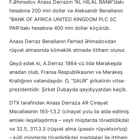
F.Əhmədov Anass Derrazın “AL HILAL BANK”dakı
hesabına 200 min dollar və Aleksandr Benallanın
“BANK OF AFRICA UNITED KINGDOM PLC SC
PAR”dakı hesabına 400 min dollar köçürüb.
Anass Derraz Benallanın Fərhad Əhmədovdan
rüşvət almasında köməklik etmədə ittiham olunur.
Qeyd edək ki, A.Derraz 1984-cü ildə Mərakeşdə
anadan olub, Fransa Respublikasının və Mərakeş
Krallığının vətəndaşıdır. O, “SAUR” şirkətinin vitse-
prezidentidir. Şirkət Dubayda qeydiyyatdan keçib.
DTX tərəfindən Anass Derraza AR Cinayət
Məcəlləsinin 193-1.3.2 (cinayət yolu ilə əldə edilmiş
əmlakı leqallaşdırma – xeyli miqdarda törədildikdə)
və 32.5, 311.3.3 (rüşvət alma (passiv rüşvətxorluq)
– külli miqdarda törədildikdə) maddələri ilə ittiham