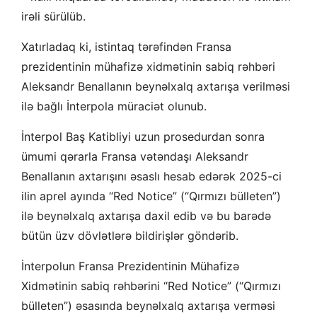
irəli sürülüb.
Xatırladaq ki, istintaq tərəfindən Fransa
prezidentinin mühafizə xidmətinin sabiq rəhbəri
Aleksandr Benallanın beynəlxalq axtarışa verilməsi
ilə bağlı İnterpola müraciət olunub.
İnterpol Baş Katibliyi uzun prosedurdan sonra
ümumi qərarla Fransa vətəndaşı Aleksandr
Benallanın axtarışını əsaslı hesab edərək 2025-ci
ilin aprel ayında “Red Notice” (“Qırmızı bülleten”)
ilə beynəlxalq axtarışa daxil edib və bu barədə
bütün üzv dövlətlərə bildirişlər göndərib.
İnterpolun Fransa Prezidentinin Mühafizə
Xidmətinin sabiq rəhbərini “Red Notice” (“Qırmızı
bülleten”) əsasında beynəlxalq axtarışa verməsi