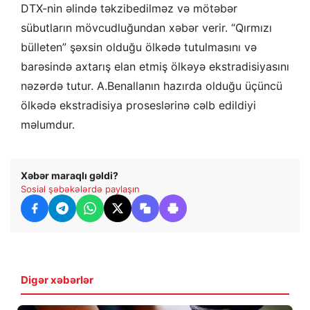
DTX-nin əlində təkzibedilməz və mötəbər
sübutların mövcudluğundan xəbər verir. “Qırmızı
bülleten” şəxsin olduğu ölkədə tutulmasını və
barəsində axtarış elan etmiş ölkəyə ekstradisiyasını
nəzərdə tutur. A.Benallanın hazırda olduğu üçüncü
ölkədə ekstradisiya proseslərinə cəlb edildiyi
məlumdur.
Xəbər maraqlı gəldi?
Sosial şəbəkələrdə paylaşın
Digər xəbərlər