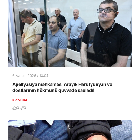
6 Avqust 2026 / 13:04
Apellyasiya məhkəməsi Arayik Harutyunyan və
dostlarının hökmünü qüvvədə saxladı!
KRIMINAL
0
0