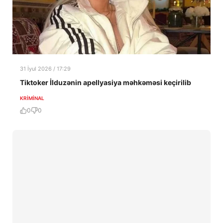
31 İyul 2026 / 17:29
Tiktoker İlduzənin apellyasiya məhkəməsi keçirilib
KRIMINAL
0
0