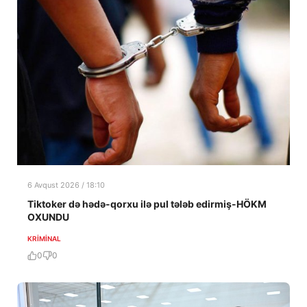
6 Avqust 2026 / 18:10
Tiktoker də hədə-qorxu ilə pul tələb edirmiş-HÖKM
OXUNDU
KRIMINAL
0
0