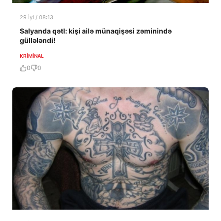
29 İyl / 08:13
Salyanda qətl: kişi ailə münaqişəsi zəminində
güllələndi!
KRIMINAL
0
0