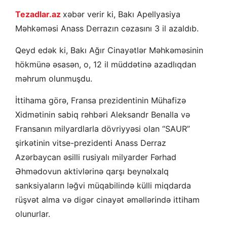
Tezadlar.az
xəbər verir ki, Bakı Apellyasiya
Məhkəməsi Anass Derrazın cəzasını 3 il azaldıb.
Qeyd edək ki, Bakı Ağır Cinayətlər Məhkəməsinin
hökmünə əsasən, o, 12 il müddətinə azadlıqdan
məhrum olunmuşdu.
İttihama görə, Fransa prezidentinin Mühafizə
Xidmətinin sabiq rəhbəri Aleksandr Benalla və
Fransanın milyardlarla dövriyyəsi olan “SAUR”
şirkətinin vitse-prezidenti Anass Derraz
Azərbaycan əsilli rusiyalı milyarder Fərhad
Əhmədovun aktivlərinə qarşı beynəlxalq
sanksiyaların ləğvi müqabilində külli miqdarda
rüşvət alma və digər cinayət əməllərində ittiham
olunurlar.