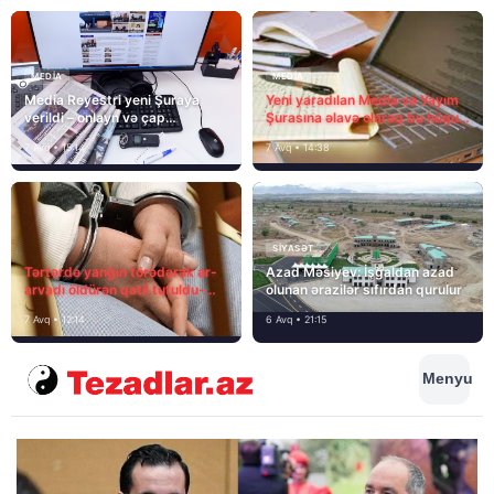
MEDİA
MEDİA
Media Reyestri yeni Şuraya
Yeni yaradılan Media və Yayım
verildi – onlayn və çap
Şurasına əlavə olaraq bu hüquq
mediasını nə gözləyir?
və vəzifələr də verilib
7 Avq • 15:14
7 Avq • 14:38
SIYASƏT
Tərtərdə yanğın törədərək ər-
Azad Məsiyev: İşğaldan azad
arvadı öldürən qatil tutuldu-
olunan ərazilər sıfırdan qurulur
SON DƏQİQƏ
7 Avq • 12:14
6 Avq • 21:15
Menyu