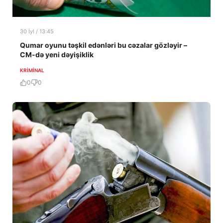
30 İyl / 13:45
Qumar oyunu təşkil edənləri bu cəzalar gözləyir –
CM-də yeni dəyişiklik
KRIMINAL
0
0