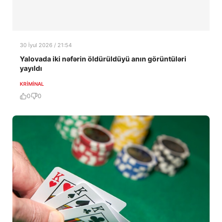
30 İyul 2026 / 21:54
Yalovada iki nəfərin öldürüldüyü anın görüntüləri
yayıldı
KRIMINAL
0
0