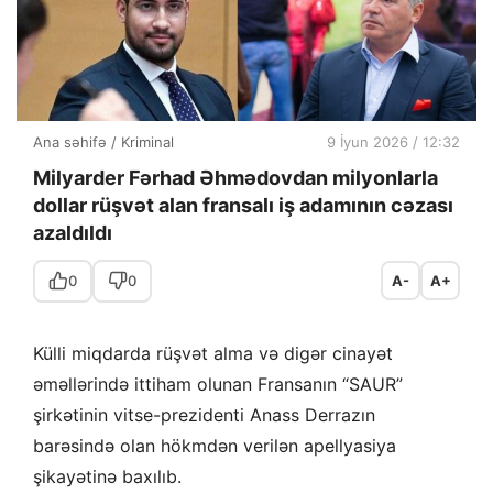
Ana səhifə
/
Kriminal
9 İyun 2026 / 12:32
Milyarder Fərhad Əhmədovdan milyonlarla
dollar rüşvət alan fransalı iş adamının cəzası
azaldıldı
0
0
A-
A+
Külli miqdarda rüşvət alma və digər cinayət
əməllərində ittiham olunan Fransanın “SAUR”
şirkətinin vitse-prezidenti Anass Derrazın
barəsində olan hökmdən verilən apellyasiya
şikayətinə baxılıb.