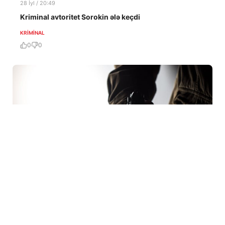
28 İyl / 20:49
Kriminal avtoritet Sorokin ələ keçdi
KRIMINAL
0
0
28 İyl / 12:55
Məhkumun tapançası tapıldı: hardan və kimdən, necə