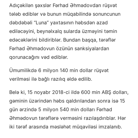
Adıçəkilən şəxslər Fərhad Əhmədovdan rüşvət
tələb ediblər və bunun müqabilində sonuncunun
dəbdəbəli “Luna” yaxtasının həbsdən azad
ediləcəyini, beynəlxalq sularda üzməyini təmin
edəcəklərini bildiriblər. Bundan başqa, tərəflər
Fərhad Əhmədovun özünün sanksiyalardan
qorunacağını vəd ediblər.
Ümumilikdə 6 milyon 140 min dollar rüşvət
verilməsi ilə bağlı razılıq əldə edilib.
Belə ki, 15 noyabr 2018-ci ildə 600 min ABŞ dolları,
gəminin üzərindən həbs qaldırılandan sonra isə 15
gün ərzində 5 milyon 540 min dolları Fərhad
Əhmədovun tərəflərə verməsini razılaşdırıblar. Hər
iki tərəf arasında məsləhət müqaviləsi imzalanıb.