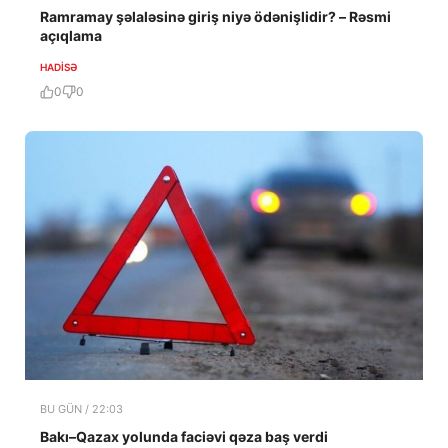
Ramramay şəlaləsinə giriş niyə ödənişlidir? – Rəsmi
açıqlama
HADISƏ
0
0
BU GÜN / 22:03
Bakı–Qazax yolunda faciəvi qəza baş verdi