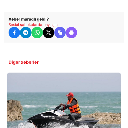
Xəbər maraqlı gəldi?
Sosial şəbəkələrdə paylaşın
Digər xəbərlər