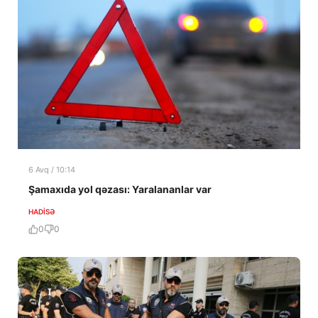
6 Avq / 10:14
Şamaxıda yol qəzası: Yaralananlar var
HADISƏ
0
0