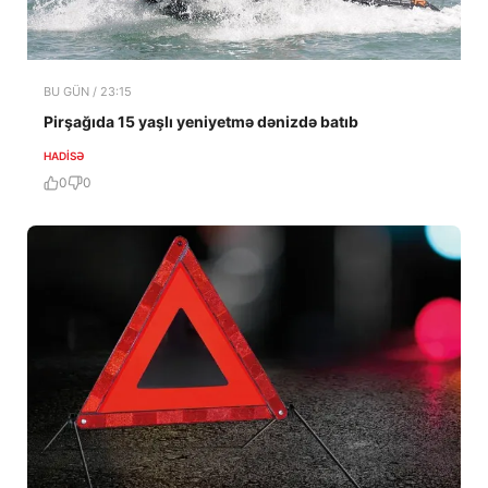
BU GÜN / 23:15
Pirşağıda 15 yaşlı yeniyetmə dənizdə batıb
HADISƏ
0
0