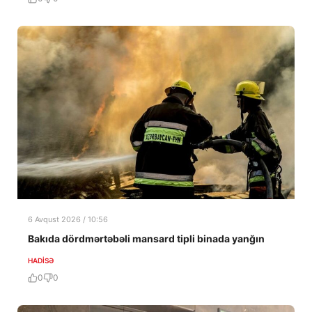
6 Avqust 2026 / 10:56
Bakıda dördmərtəbəli mansard tipli binada yanğın
HADISƏ
0
0