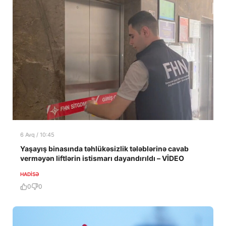
6 Avq / 10:45
Yaşayış binasında təhlükəsizlik tələblərinə cavab
verməyən liftlərin istismarı dayandırıldı – VİDEO
HADISƏ
0
0