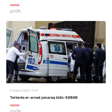
HADISƏ
0
0
6 Avqust 2026 / 11:47
Tərtərdə ər-arvad yanaraq öldü-SƏBƏB
HADISƏ
0
0