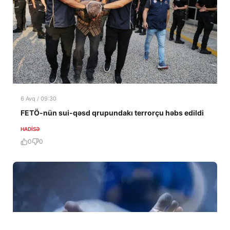
6 Avq / 09:30
FETÖ-nün sui-qəsd qrupundakı terrorçu həbs edildi
HADISƏ
0
0