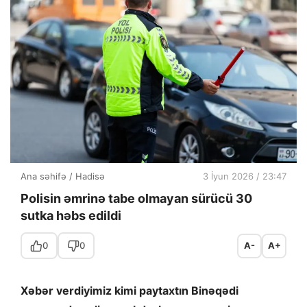
Ana səhifə
/
Hadisə
3 İyun 2026 / 23:47
Polisin əmrinə tabe olmayan sürücü 30
sutka həbs edildi
0
0
A-
A+
Xəbər verdiyimiz kimi paytaxtın Binəqədi