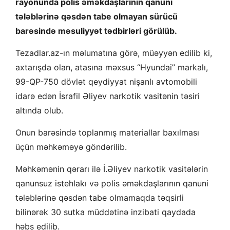
rayonunda polis əməkdaşlarının qanuni
tələblərinə qəsdən tabe olmayan sürücü
barəsində məsuliyyət tədbirləri görülüb.
Tezadlar.az-ın məlumatına görə, müəyyən edilib ki,
axtarışda olan, atasına məxsus “Hyundai” markalı,
99-QP-750 dövlət qeydiyyat nişanlı avtomobili
idarə edən İsrafil Əliyev narkotik vasitənin təsiri
altında olub.
Onun barəsində toplanmış materiallar baxılması
üçün məhkəməyə göndərilib.
Məhkəmənin qərarı ilə İ.Əliyev narkotik vasitələrin
qanunsuz istehlakı və polis əməkdaşlarının qanuni
tələblərinə qəsdən tabe olmamaqda təqsirli
bilinərək 30 sutka müddətinə inzibati qaydada
həbs edilib.