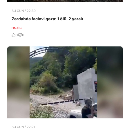
BU GÜN / 22:39
Zərdabda faciəvi qəza: 1 ölü, 2 yaralı
HADISƏ
0
0
BU GÜN / 22:21