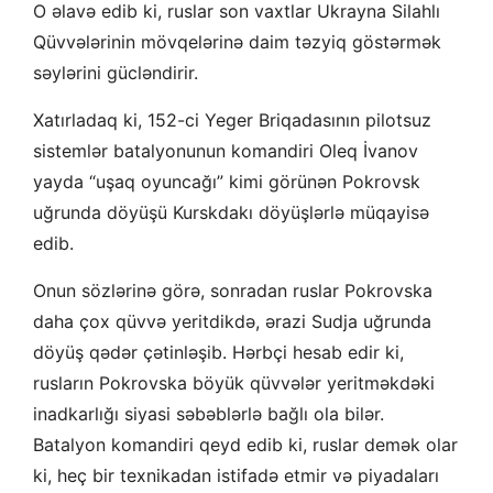
O əlavə edib ki, ruslar son vaxtlar Ukrayna Silahlı
Qüvvələrinin mövqelərinə daim təzyiq göstərmək
səylərini gücləndirir.
Xatırladaq ki, 152-ci Yeger Briqadasının pilotsuz
sistemlər batalyonunun komandiri Oleq İvanov
yayda “uşaq oyuncağı” kimi görünən Pokrovsk
uğrunda döyüşü Kurskdakı döyüşlərlə müqayisə
edib.
Onun sözlərinə görə, sonradan ruslar Pokrovska
daha çox qüvvə yeritdikdə, ərazi Sudja uğrunda
döyüş qədər çətinləşib. Hərbçi hesab edir ki,
rusların Pokrovska böyük qüvvələr yeritməkdəki
inadkarlığı siyasi səbəblərlə bağlı ola bilər.
Batalyon komandiri qeyd edib ki, ruslar demək olar
ki, heç bir texnikadan istifadə etmir və piyadaları