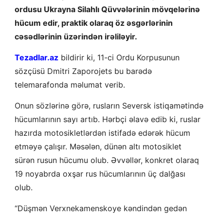
ordusu Ukrayna Silahlı Qüvvələrinin mövqelərinə
hücum edir, praktik olaraq öz əsgərlərinin
cəsədlərinin üzərindən irəliləyir.
Tezadlar.az
bildirir ki, 11-ci Ordu Korpusunun
sözçüsü Dmitri Zaporojets bu barədə
telemarafonda məlumat verib.
Onun sözlərinə görə, rusların Seversk istiqamətində
hücumlarının sayı artıb. Hərbçi əlavə edib ki, ruslar
hazırda motosikletlərdən istifadə edərək hücum
etməyə çalışır. Məsələn, dünən altı motosiklet
sürən rusun hücumu olub. Əvvəllər, konkret olaraq
19 noyabrda oxşar rus hücumlarının üç dalğası
olub.
“Düşmən Verxnekamenskoye kəndindən gedən