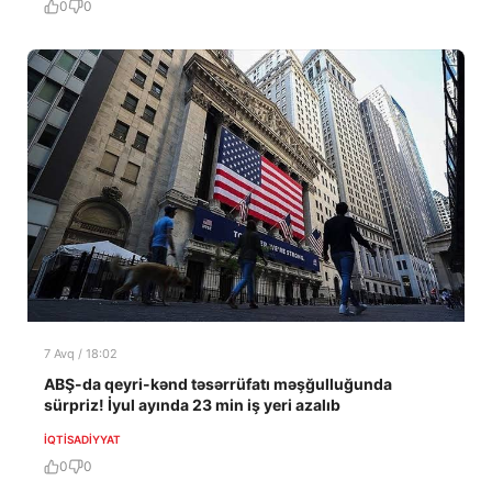
0
0
7 Avq / 18:02
ABŞ-da qeyri-kənd təsərrüfatı məşğulluğunda
sürpriz! İyul ayında 23 min iş yeri azalıb
İQTISADIYYAT
0
0