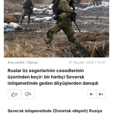
Ana səhifə
/
Dünya
27 Noyabr 2025 / 13:47
Ruslar öz əsgərlərinin cəsədlərinin
üzərindən keçir: bir hərbçi Seversk
istiqamətində gedən döyüşlərdən danışdı
0
0
A-
A+
Seversk istiqamətində (Donetsk vilayəti) Rusiya