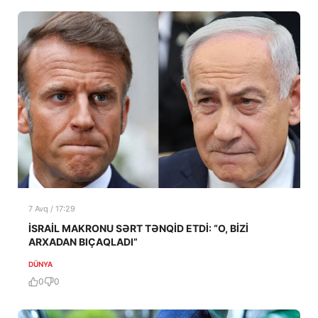
7 Avq / 17:29
İSRAİL MAKRONU SƏRT TƏNQİD ETDİ: “O, BİZİ
ARXADAN BIÇAQLADI”
DÜNYA
0
0