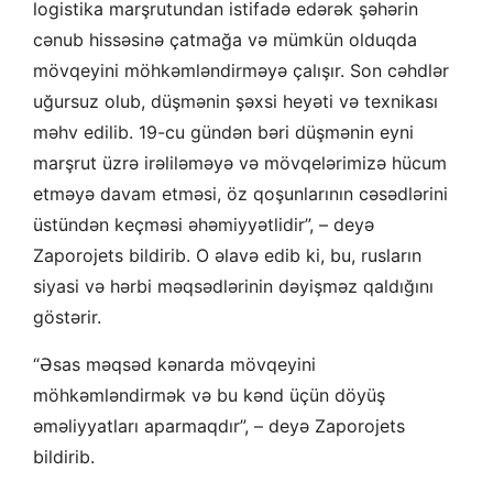
logistika marşrutundan istifadə edərək şəhərin
cənub hissəsinə çatmağa və mümkün olduqda
mövqeyini möhkəmləndirməyə çalışır. Son cəhdlər
uğursuz olub, düşmənin şəxsi heyəti və texnikası
məhv edilib. 19-cu gündən bəri düşmənin eyni
marşrut üzrə irəliləməyə və mövqelərimizə hücum
etməyə davam etməsi, öz qoşunlarının cəsədlərini
üstündən keçməsi əhəmiyyətlidir”, – deyə
Zaporojets bildirib. O əlavə edib ki, bu, rusların
siyasi və hərbi məqsədlərinin dəyişməz qaldığını
göstərir.
“Əsas məqsəd kənarda mövqeyini
möhkəmləndirmək və bu kənd üçün döyüş
əməliyyatları aparmaqdır”, – deyə Zaporojets
bildirib.