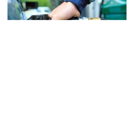
7 Avq / 16:33
İşğal altındakı Abxaziyada yanacaq böhranı:
Suxumidə kilometrlərlə növbələr yaranıb
DÜNYA
0
0