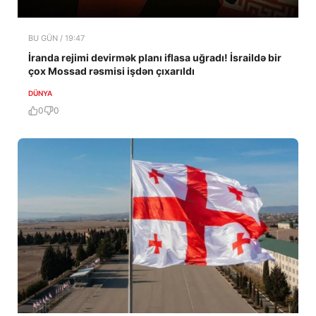
BU GÜN / 19:47
İranda rejimi devirmək planı iflasa uğradı! İsraildə bir
çox Mossad rəsmisi işdən çıxarıldı
DÜNYA
0
0