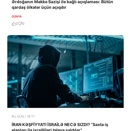
Ərdoğanın Məkkə Sazişi ilə bağlı açıqlaması: Bütün
qardaş ölkələr üçün açıqdır
DÜNYA
0
0
BU GÜN / 18:17
İRAN KƏŞFİYYATI İSRAİLƏ NECƏ SIZDI? “Saxta iş
elanları ilə israilliləri tələyə saldılar”