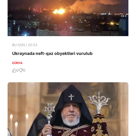
BU GÜN / 20:53
Ukraynada neft-qaz obyektləri vurulub
DÜNYA
0
0