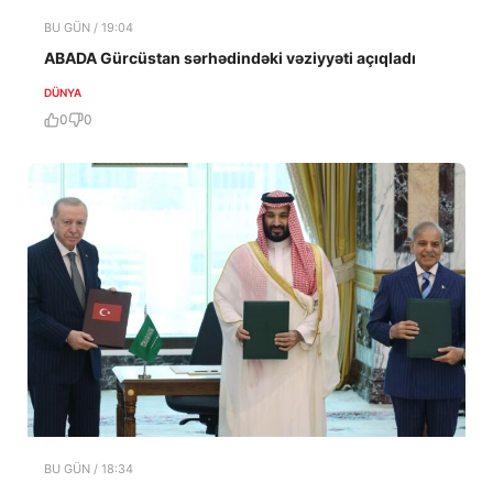
BU GÜN / 19:04
ABADA Gürcüstan sərhədindəki vəziyyəti açıqladı
DÜNYA
0
0
BU GÜN / 18:34