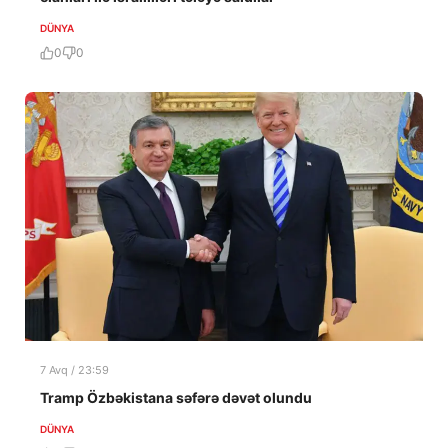
DÜNYA
0
0
7 Avq / 23:59
Tramp Özbəkistana səfərə dəvət olundu
DÜNYA