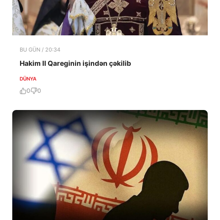
BU GÜN / 20:34
Hakim II Qareginin işindən çəkilib
DÜNYA
0
0