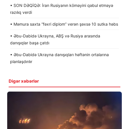
• SON DƏQİQƏ: İran Rusiyanın köməyini qəbul etməyə
razılıq verdi
• Məmura saxta “fəxri diplom” verən şəxsə 10 sutka həbs
• Əbu-Dabidə Ukrayna, ABŞ və Rusiya arasında
danışıqlar başa çatdı
• Əbu-Dabidə Ukrayna danışıqları həftənin ortalarına
planlaşdırılır
Digər xəbərlər