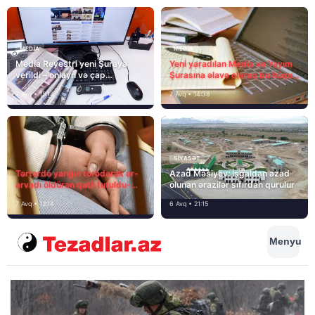
MEDİA
MEDİA
Media Reyestri yeni Şuraya
Yeni yaradılan Media və Yayım
verildi – onlayn və çap
Şurasına əlavə olaraq bu hüquq
mediasını nə gözləyir?
və vəzifələr də verilib
7 Avq • 15:14
7 Avq • 14:38
SIYASƏT
Tərtərdə yanğın törədərək ər-
Azad Məsiyev: İşğaldan azad
arvadı öldürən qatil tutuldu-
olunan ərazilər sıfırdan qurulur
SON DƏQİQƏ
7 Avq • 12:14
6 Avq • 21:15
Menyu