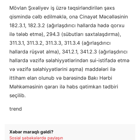
Mövlan Şıxəliyev iş üzrə təqsirləndirilən şəxs
qismində cəlb edilməklə, ona Cinayət Məcəlləsinin
182.3.1, 182.3.2 (ağırlaşdırıcı hallarda hədə qorxu
ilə tələb etmə), 294.3 (sübutları saxtalaşdırma),
311.3.1, 311.3.2, 311.3.3, 311.3.4 (ağırlaşdırıcı
hallarda rüşvət alma), 341.2.1, 341.2.3 (ağırlaşdırıcı
hallarda vəzifə səlahiyyətlərindən sui-istifadə etmə
və vəzifə səlahiyyətlərini aşma) maddələri ilə
ittiham elan olunub və barəsində Bakı Hərbi
Məhkəməsinin qərarı ilə həbs qətimkan tədbiri
seçilib.
trend
Xəbər maraqlı gəldi?
Sosial şəbəkələrdə paylaşın