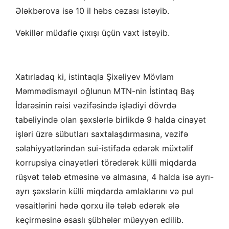
Ələkbərova isə 10 il həbs cəzası istəyib.
Vəkillər müdafiə çıxışı üçün vaxt istəyib.
Xatırladaq ki, istintaqla Şixəliyev Mövlam
Məmmədismayıl oğlunun MTN-nin İstintaq Baş
İdarəsinin rəisi vəzifəsində işlədiyi dövrdə
tabeliyində olan şəxslərlə birlikdə 9 halda cinayət
işləri üzrə sübutları saxtalaşdırmasına, vəzifə
səlahiyyətlərindən sui-istifadə edərək müxtəlif
korrupsiya cinayətləri törədərək külli miqdarda
rüşvət tələb etməsinə və almasına, 4 halda isə ayrı-
ayrı şəxslərin külli miqdarda əmlaklarını və pul
vəsaitlərini hədə qorxu ilə tələb edərək ələ
keçirməsinə əsaslı şübhələr müəyyən edilib.