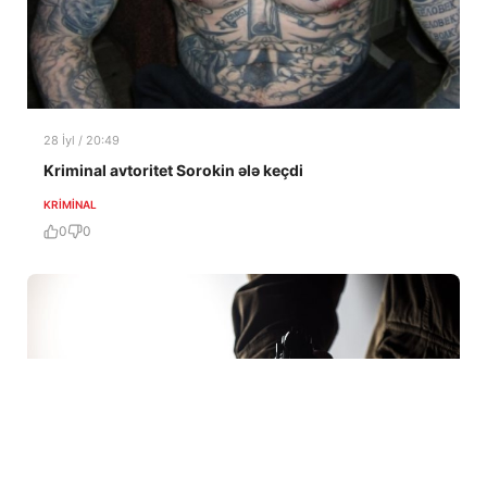
28 İyl / 20:49
Kriminal avtoritet Sorokin ələ keçdi
KRIMINAL
0
0