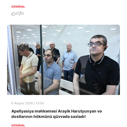
KRIMINAL
0
0
6 Avqust 2026 / 13:04
Apellyasiya məhkəməsi Arayik Harutyunyan və
dostlarının hökmünü qüvvədə saxladı!
KRIMINAL