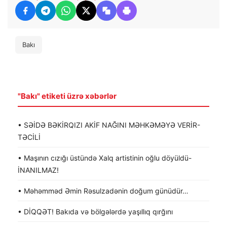
Bakı
"Bakı" etiketi üzrə xəbərlər
• SƏİDƏ BƏKİRQIZI AKİF NAĞINI MƏHKƏMƏYƏ VERİR-
TƏCİLİ
• Maşının cızığı üstündə Xalq artistinin oğlu döyüldü-
İNANILMAZ!
• Məhəmməd Əmin Rəsulzadənin doğum günüdür…
• DİQQƏT! Bakıda və bölgələrdə yaşıllıq qırğını