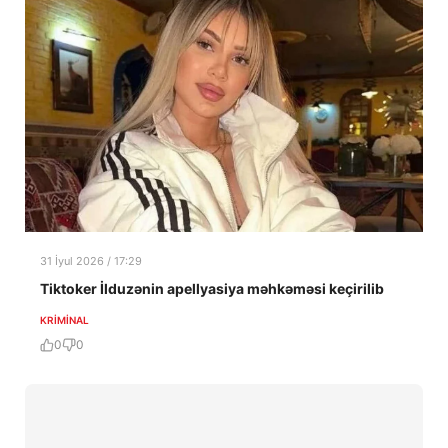
31 İyul 2026 / 17:29
Tiktoker İlduzənin apellyasiya məhkəməsi keçirilib
KRIMINAL
0
0