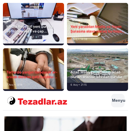
MEDİA
MEDİA
Media Reyestri yeni Şuraya
Yeni yaradılan Media və Yayım
verildi – onlayn və çap
Şurasına əlavə olaraq bu hüquq
mediasını nə gözləyir?
və vəzifələr də verilib
7 Avq • 15:14
7 Avq • 14:38
SIYASƏT
Tərtərdə yanğın törədərək ər-
Azad Məsiyev: İşğaldan azad
arvadı öldürən qatil tutuldu-
olunan ərazilər sıfırdan qurulur
SON DƏQİQƏ
7 Avq • 12:14
6 Avq • 21:15
Menyu