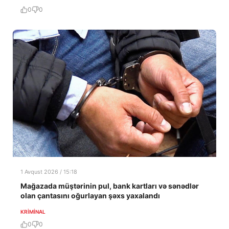
0
0
1 Avqust 2026 / 15:18
Mağazada müştərinin pul, bank kartları və sənədlər
olan çantasını oğurlayan şəxs yaxalandı
KRIMINAL
0
0