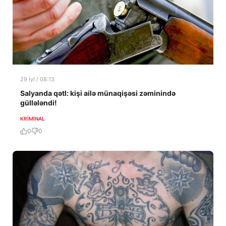
29 İyl / 08:13
Salyanda qətl: kişi ailə münaqişəsi zəminində
güllələndi!
KRIMINAL
0
0