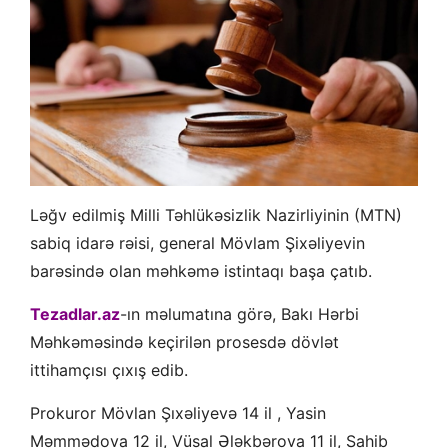
Ləğv edilmiş Milli Təhlükəsizlik Nazirliyinin (MTN)
sabiq idarə rəisi, general Mövlam Şixəliyevin
barəsində olan məhkəmə istintaqı başa çatıb.
Tezadlar.az
-ın məlumatına görə, Bakı Hərbi
Məhkəməsində keçirilən prosesdə dövlət
ittihamçısı çıxış edib.
Prokuror Mövlan Şıxəliyevə 14 il , Yasin
Məmmədova 12 il, Vüsal Ələkbərova 11 il, Sahib