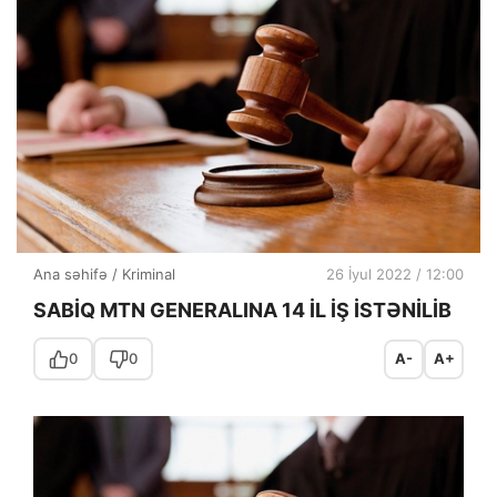
Ana səhifə
/
Kriminal
26 İyul 2022 / 12:00
SABİQ MTN GENERALINA 14 İL İŞ İSTƏNİLİB
0
0
A-
A+