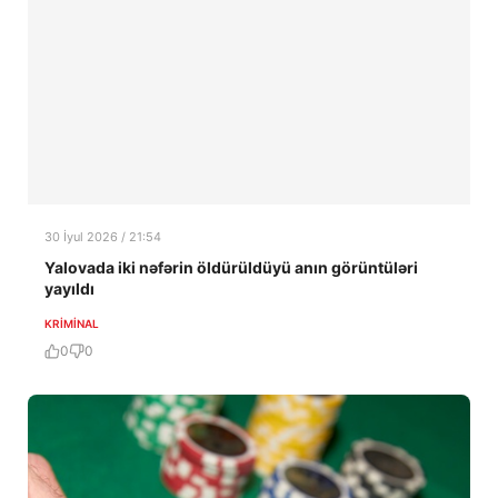
30 İyul 2026 / 21:54
Yalovada iki nəfərin öldürüldüyü anın görüntüləri
yayıldı
KRIMINAL
0
0