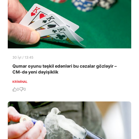
30 İyl / 13:45
Qumar oyunu təşkil edənləri bu cəzalar gözləyir –
CM-də yeni dəyişiklik
KRIMINAL
0
0