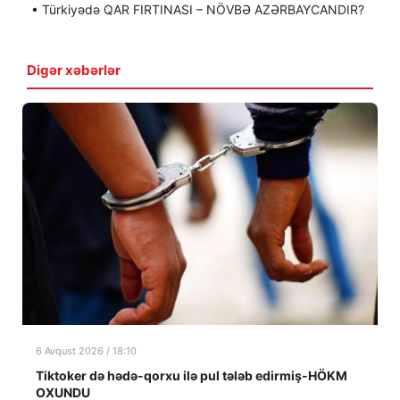
• Türkiyədə QAR FIRTINASI – NÖVBƏ AZƏRBAYCANDIR?
Digər xəbərlər
6 Avqust 2026 / 18:10
Tiktoker də hədə-qorxu ilə pul tələb edirmiş-HÖKM
OXUNDU