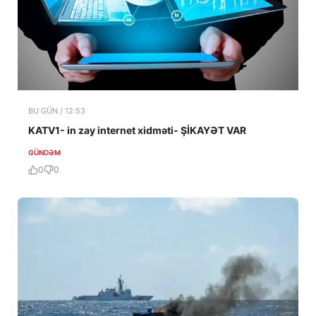
BU GÜN / 12:53
KATV1- in zay internet xidməti- ŞİKAYƏT VAR
GÜNDƏM
0
0