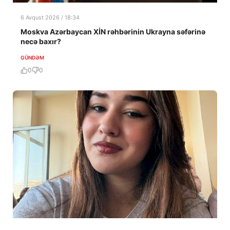
6 Avqust 2026 / 18:34
Moskva Azərbaycan XİN rəhbərinin Ukrayna səfərinə
necə baxır?
GÜNDƏM
0
0