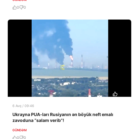
0
0
6 Avq / 09:46
Ukrayna PUA-ları Rusiyanın ən böyük neft emalı
zavoduna “salam verib”!
GÜNDƏM
0
0