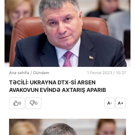
Ana səhifə
/
Gündəm
1 Fevral 2023 / 10:37
TƏCİLİ: UKRAYNA DTX-Sİ ARSEN
AVAKOVUN EVİNDƏ AXTARIŞ APARIB
0
0
A-
A+