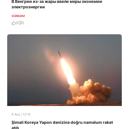
В Венгрии из-за жары ввели меры экономии
электроэнергии
GÜNDƏM
0
0
6 Avq / 13:16
Şimali Koreya Yapon dənizinə doğru naməlum raket
atıb