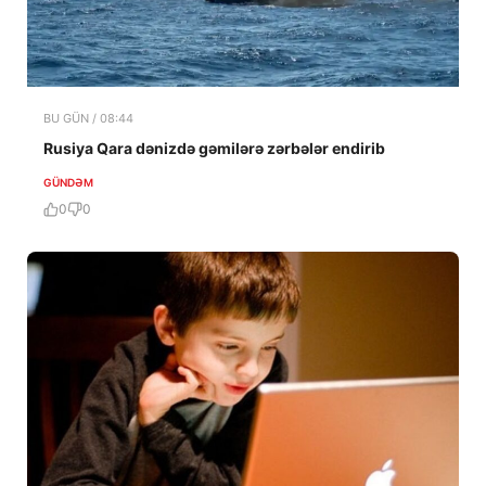
BU GÜN / 08:44
Rusiya Qara dənizdə gəmilərə zərbələr endirib
GÜNDƏM
0
0