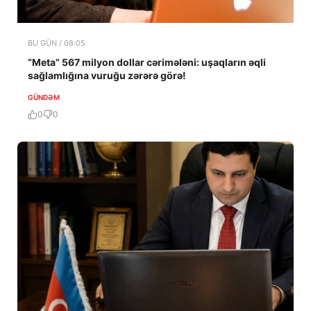
BU GÜN / 08:05
“Meta” 567 milyon dollar cərimələni: uşaqların əqli
sağlamlığına vuruğu zərərə görə!
GÜNDƏM
0
0