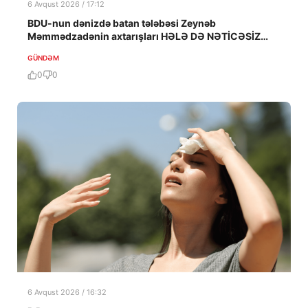
6 Avqust 2026 / 17:12
BDU-nun dənizdə batan tələbəsi Zeynəb
Məmmədzadənin axtarışları HƏLƏ DƏ NƏTİCƏSİZ
QALIB!
GÜNDƏM
0
0
6 Avqust 2026 / 16:32