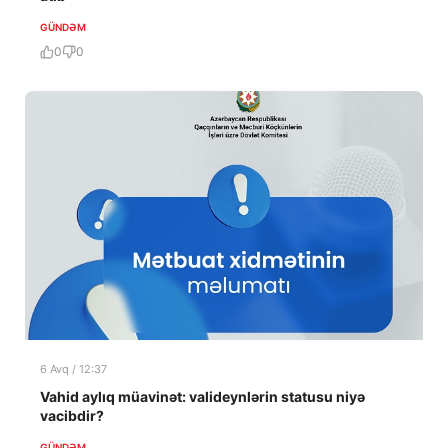
GÜNDƏM
0
0
6 Avq / 12:37
Vahid aylıq müavinət: valideynlərin statusu niyə
vacibdir?
GÜNDƏM