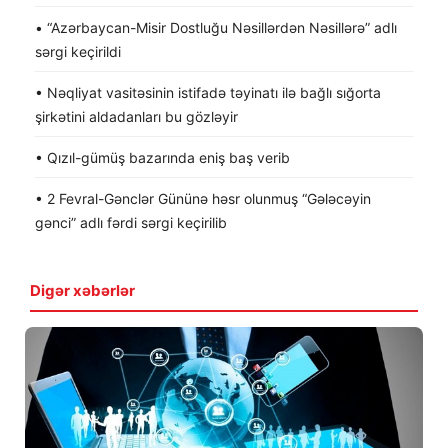
• “Azərbaycan-Misir Dostluğu Nəsillərdən Nəsillərə” adlı
sərgi keçirildi
• Nəqliyat vasitəsinin istifadə təyinatı ilə bağlı sığorta
şirkətini aldadanları bu gözləyir
• Qızıl-gümüş bazarında eniş baş verib
• 2 Fevral-Gənclər Gününə həsr olunmuş “Gələcəyin
gənci” adlı fərdi sərgi keçirilib
Digər xəbərlər