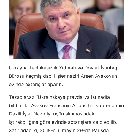
Ukrayna Təhlükəsizlik Xidməti və Dövlət İstintaq
Bürosu keçmiş daxili işlər naziri Arsen Avakovun
evində axtarışlar aparıb.
Tezadlar.az “Ukrainskaya pravda”ya istinadla
bildirir ki, Avakov Fransanın Airbus helikopterlərinin
Daxili İşlər Nazirliyi üçün alınmasındakı
iştirakçılığına görə evində axtarışlara cəlb edilib.
Xatırladaq ki, 2018-ci il mayın 29-da Parisdə