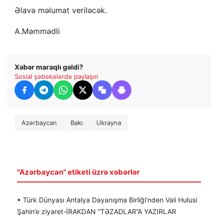
Əlavə məlumat veriləcək.
A.Məmmədli
Xəbər maraqlı gəldi?
Sosial şəbəkələrdə paylaşın
Azərbaycan
Bakı
Ukrayna
"Azərbaycan" etiketi üzrə xəbərlər
• Türk Dünyası Antalya Dayanışma Birliği’nden Vali Hulusi
Şahin’e ziyaret-İRAKDAN “TƏZADLAR”A YAZIRLAR