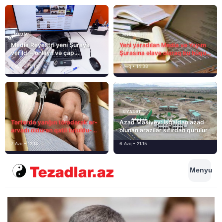
MEDİA
MEDİA
Media Reyestri yeni Şuraya
Yeni yaradılan Media və Yayım
verildi – onlayn və çap
Şurasına əlavə olaraq bu hüquq
mediasını nə gözləyir?
və vəzifələr də verilib
7 Avq • 15:14
7 Avq • 14:38
SIYASƏT
Tərtərdə yanğın törədərək ər-
Azad Məsiyev: İşğaldan azad
arvadı öldürən qatil tutuldu-
olunan ərazilər sıfırdan qurulur
SON DƏQİQƏ
7 Avq • 12:14
6 Avq • 21:15
Menyu