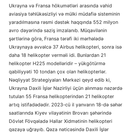
Ukrayna və Fransa hökumətləri arasında vahid
aviasiya təhlükəsizliyi və mülki müdafiə sisteminin
yaradılmasına rəsmi dəstək haqqında 552 milyon
avro dəyərində saziş imzalanıb. Müqavilənin
şərtlərinə görə, Fransa tərəfi iki mərhələdə
Ukraynaya əvvəlcə 37 Airbus helikopteri, sonra isə
daha 18 helikopter verməli idi. Bunlardan 21
helikopter H225 modelləridir – yükgötürmə
qabiliyyəti 10 tondan çox olan helikopterlər.
Nəqliyyat Strategiyaları Mərkəzi qeyd edib ki,
Ukrayna Daxili İşlər Nazirliyi üçün alınması nəzərdə
tutulan 55 Fransa helikopterindən 21 helikopter
artıq istifadədədir. 2023-cü il yanvarın 18-də səhər
saatlarında Kiyev vilayətinin Brovarı şəhərində
Dövlət Fövqəladə Hallar Xidmətinin helikopteri
qəzaya uğrayıb. Qəza nəticəsində Daxili İşlər