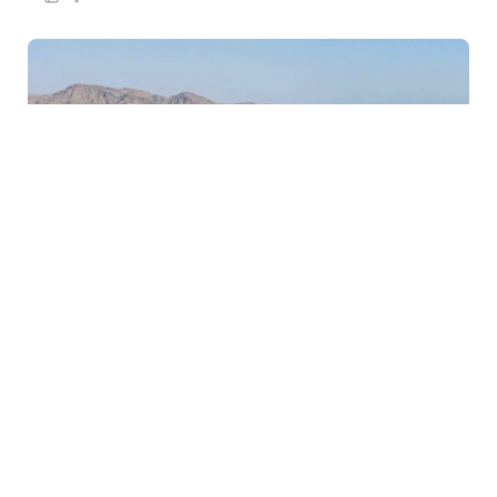
6 Avq / 07:03
Yük əmilərinin Hörmüz boğazından keçməsi təmin
olunub
GÜNDƏM
0
0