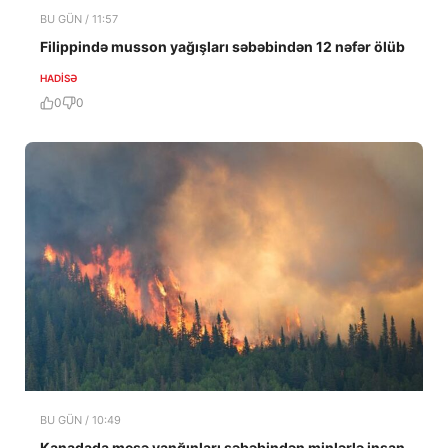
BU GÜN / 11:57
Filippində musson yağışları səbəbindən 12 nəfər ölüb
HADISƏ
0
0
BU GÜN / 10:49
Kanadada meşə yanğınları səbəbindən minlərlə insan