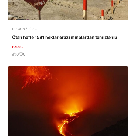
BU GÜN / 12:53
Ötən həftə 1581 hektar ərazi minalardan təmizlənib
HADISƏ
0
0