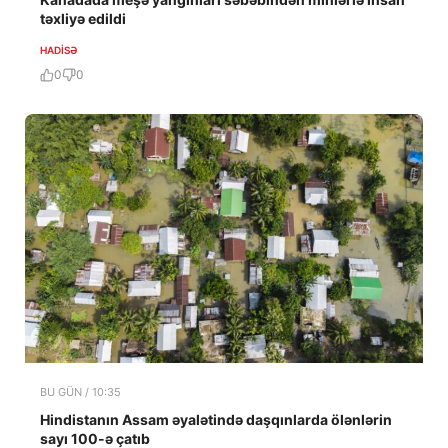
təxliyə edildi
HADISƏ
0
0
BU GÜN / 10:35
Hindistanın Assam əyalətində daşqınlarda ölənlərin
sayı 100-ə çatıb