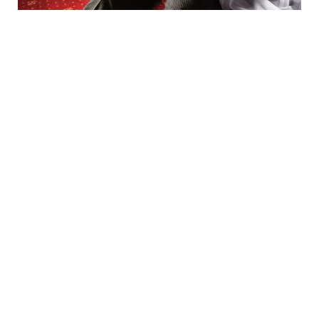
7 Avq / 22:23
Qaxbaşda 72 yaşlı kişi ölü tapılıb
HADISƏ
0
0