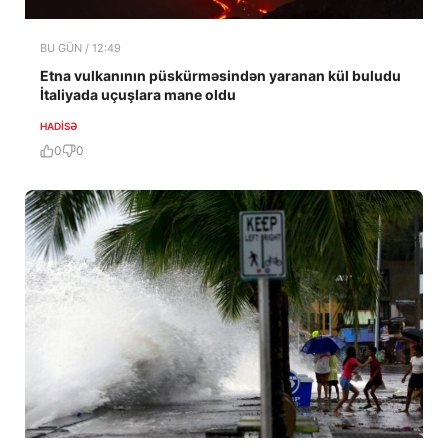
BU GÜN / 12:49
Etna vulkanının püskürməsindən yaranan kül buludu
İtaliyada uçuşlara mane oldu
HADISƏ
0
0