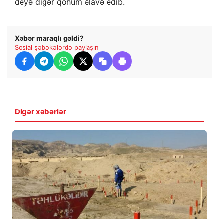
deyə digər qohum əlavə edib.
Xəbər maraqlı gəldi?
Sosial şəbəkələrdə paylaşın
Digər xəbərlər