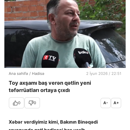
Ana səhifə
/
Hadisə
2 İyun 2026 / 22:51
Toy axşamı baş verən qətlin yeni
təfərrüatları ortaya çıxdı
0
0
A-
A+
Xəbər verdiyimiz kimi, Bakının Binəqədi