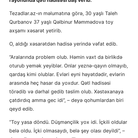
rayonunda qətl hadisəsi baş verib.
Tezadlar.az-ın məlumatına görə, 30 yaşlı Taleh
Qurbanov 37 yaşlı Qəlbinur Məmmədova toy
axşamı xəsarət yetirib.
O, aldığı xəsarətdən hadisə yerində vəfat edib.
“Aralarında problem olub. Həmin vaxt da birlikdə
oturub yemək yeyiblər. Onlar yeznə-qayın olmayıb,
qardaş kimi olublar. Evləri eyni həyətdədir, evlərin
arasında heç hasar da yoxdur. Qətl hadisəsi
törədib və dərhal gedib təslim olub. Xəstəxanaya
çatdırdıq amma gec idi”, – deyə qohumlardan biri
qeyd edib.
“Toy yasa döndü. Düşmənçilik yox idi. İçkili oldular
belə oldu. İçki olmasaydı, belə şey olası deyildi”, –