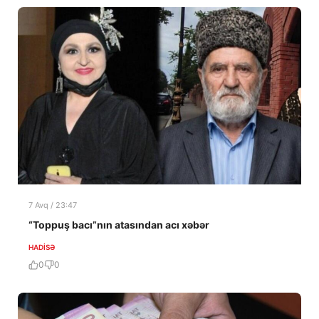
7 Avq / 23:47
“Toppuş bacı”nın atasından acı xəbər
HADISƏ
0
0