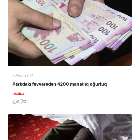
7 Avq / 22:41
Parkdakı fəvvarədən 4200 manatlıq oğurluq
HADISƏ
0
0