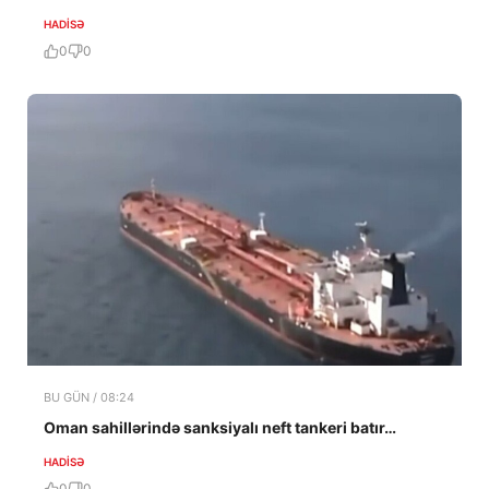
HADISƏ
0
0
BU GÜN / 08:24
Oman sahillərində sanksiyalı neft tankeri batır…
HADISƏ
0
0