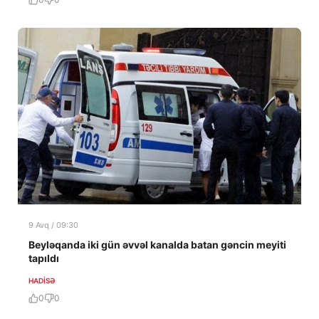
9 Avq / 09:30
Beyləqanda iki gün əvvəl kanalda batan gəncin meyiti
tapıldı
HADISƏ
0
0