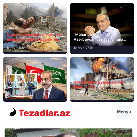
MEDİA
Просто вспомнить о том, что
“Müharibə dövründə
было в эти дни в Грузии- 18
Azərbaycan vasitəsilə İrana
лет назад, 8 августа 2008
yardım və dəstək göstərilib”
10 Avq • 11:19
10 Avq • 07:25
года…
MEDİA
“İran yeni yaradılan ittifaqın
Bakıda hələ də yanacaq çəni
hədəfi deyil”
yanır – FOTO
9 Avq • 21:54
9 Avq • 18:00
Menyu