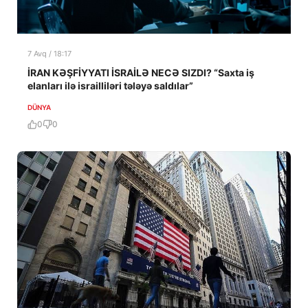
7 Avq / 18:17
İRAN KƏŞFİYYATI İSRAİLƏ NECƏ SIZDI? “Saxta iş
elanları ilə israilliləri tələyə saldılar”
DÜNYA
0
0