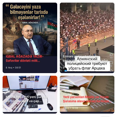
MEDİA
İQBAL AĞAZADƏ YAZIR-
Erməni polisi stadionda
Səfəvilər dövləti milli
separatçı “Artsax”ın bayrağını
dövlətdirmi?
müsadirə etdi və…
8 Avq • 08:51
8 Avq • 08:39
MEDİA
MEDİA
Media Reyestri yeni Şuraya
Yeni yaradılan Media və Yayım
verildi – onlayn və çap
Şurasına əlavə olaraq bu hüquq
mediasını nə gözləyir?
və vəzifələr də verilib
7 Avq • 15:14
7 Avq • 14:38