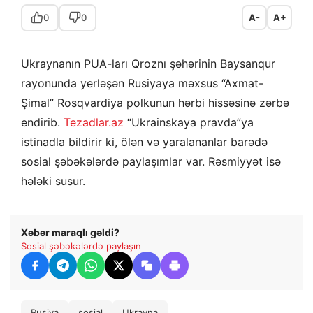
0
0
A-
A+
Ukraynanın PUA-ları Qroznı şəhərinin Baysanqur
rayonunda yerləşən Rusiyaya məxsus “Axmat-
Şimal” Rosqvardiya polkunun hərbi hissəsinə zərbə
endirib.
Tezadlar.az
“Ukrainskaya pravda”ya
istinadla bildirir ki, ölən və yaralananlar barədə
sosial şəbəkələrdə paylaşımlar var. Rəsmiyyət isə
hələki susur.
Xəbər maraqlı gəldi?
Sosial şəbəkələrdə paylaşın
Rusiya
sosial
Ukrayna