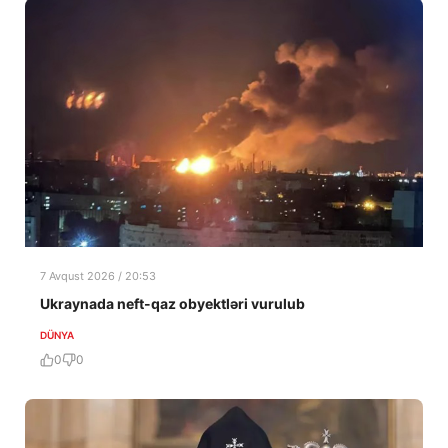
7 Avqust 2026 / 20:53
Ukraynada neft-qaz obyektləri vurulub
DÜNYA
0
0