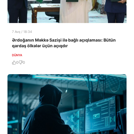
7 Avq / 18:34
Ərdoğanın Məkkə Sazişi ilə bağlı açıqlaması: Bütün
qardaş ölkələr üçün açıqdır
DÜNYA
0
0