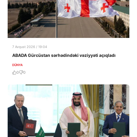
7 Avqust 2026 / 19:04
ABADA Gürcüstan sərhədindəki vəziyyəti açıqladı
DÜNYA
0
0