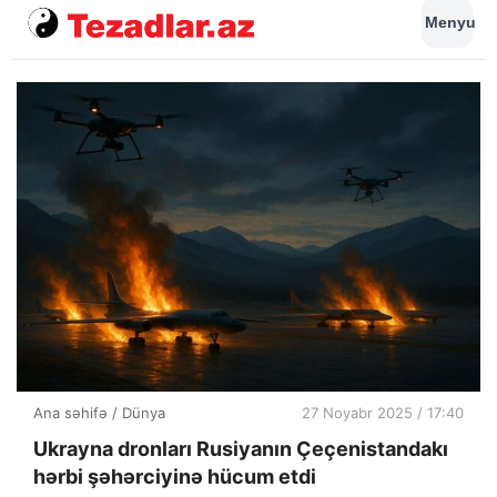
Menyu
Ana səhifə
/
Dünya
27 Noyabr 2025 / 17:40
Ukrayna dronları Rusiyanın Çeçenistandakı
hərbi şəhərciyinə hücum etdi