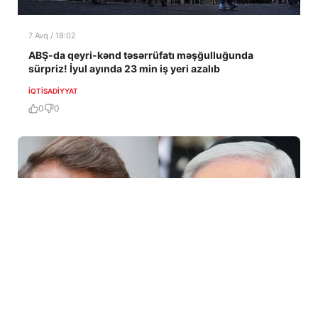
7 Avq / 18:02
ABŞ-da qeyri-kənd təsərrüfatı məşğulluğunda
sürpriz! İyul ayında 23 min iş yeri azalıb
İQTISADIYYAT
0
0