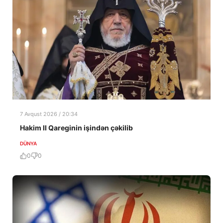
7 Avqust 2026 / 20:34
Hakim II Qareginin işindən çəkilib
DÜNYA
0
0