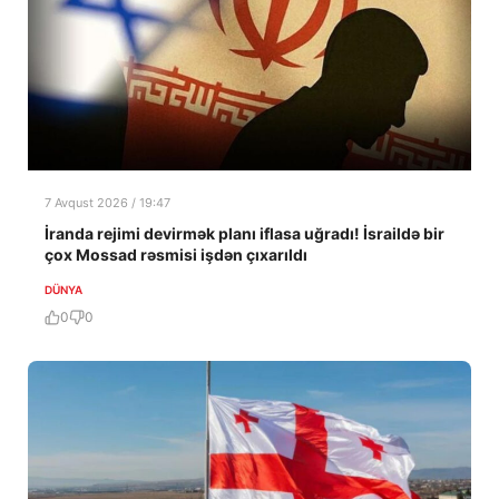
7 Avqust 2026 / 19:47
İranda rejimi devirmək planı iflasa uğradı! İsraildə bir
çox Mossad rəsmisi işdən çıxarıldı
DÜNYA
0
0