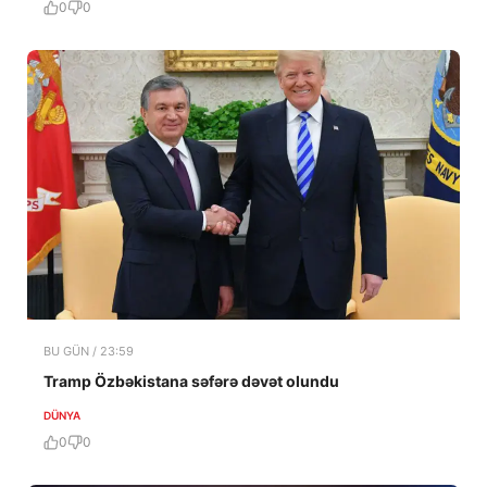
0
0
BU GÜN / 23:59
Tramp Özbəkistana səfərə dəvət olundu
DÜNYA
0
0