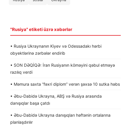
"Rusiya" etiketi üzrə xəbərlər
• Rusiya Ukraynanın Kiyev və Odessadakı hərbi
obyektlərinə zərbələr endirib
• SON DƏQİQƏ: İran Rusiyanın köməyini qəbul etməyə
razılıq verdi
• Məmura saxta “fəxri diplom” verən şəxsə 10 sutka həbs
• Əbu-Dabidə Ukrayna, ABŞ və Rusiya arasında
danışıqlar başa çatdı
• Əbu-Dabidə Ukrayna danışıqları həftənin ortalarına
planlaşdırılır