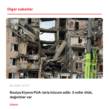
Digər xəbərlər
BU GÜN / 07:27
Rusiya Kiyevə PUA-larla hücum edib: 3 nəfər ölüb,
dağıntılar var
DÜNYA