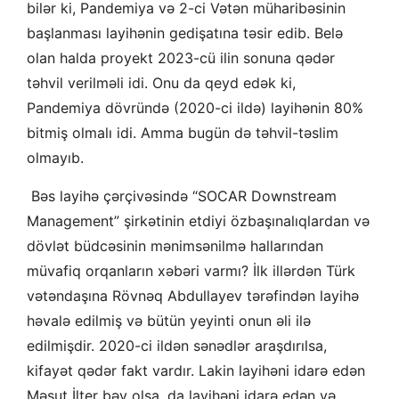
bilər ki, Pandemiya və 2-ci Vətən müharibəsinin
başlanması layihənin gedişatına təsir edib. Belə
olan halda proyekt 2023-cü ilin sonuna qədər
təhvil verilməli idi. Onu da qeyd edək ki,
Pandemiya dövründə (2020-ci ildə) layihənin 80%
bitmiş olmalı idi. Amma bugün də təhvil-təslim
olmayıb.
Bəs layihə çərçivəsində “SOCAR Downstream
Management” şirkətinin etdiyi özbaşınalıqlardan və
dövlət büdcəsinin mənimsənilmə hallarından
müvafiq orqanların xəbəri varmı? İlk illərdən Türk
vətəndaşına Rövnəq Abdullayev tərəfindən layihə
həvalə edilmiş və bütün yeyinti onun əli ilə
edilmişdir. 2020-ci ildən sənədlər araşdırılsa,
kifayət qədər fakt vardır. Lakin layihəni idarə edən
Məsut İlter bəy olsa, da layihəni idarə edən və