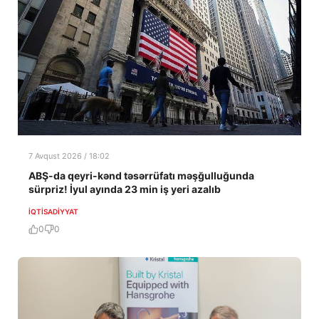
7 Avqust 2026 / 18:02
ABŞ-da qeyri-kənd təsərrüfatı məşğulluğunda
sürpriz! İyul ayında 23 min iş yeri azalıb
İQTISADIYYAT
0
0