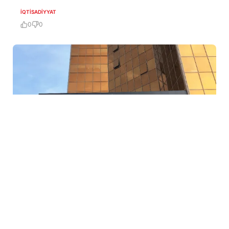
İQTISADIYYAT
0
0
5 Avq / 23:12
Mərkəzi Bank bu şirkətin lisenziyasını ləğv etdi
İQTISADIYYAT