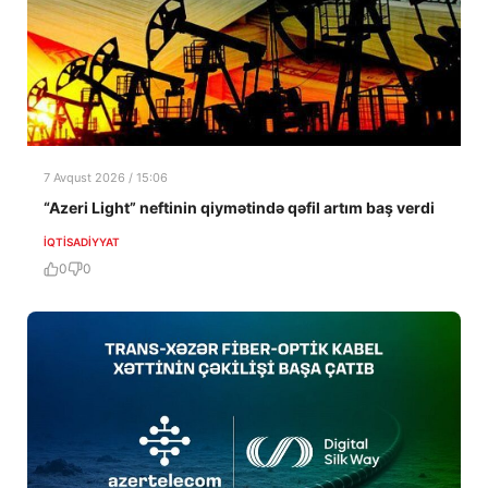
7 Avqust 2026 / 15:06
“Azeri Light” neftinin qiymətində qəfil artım baş verdi
İQTISADIYYAT
0
0