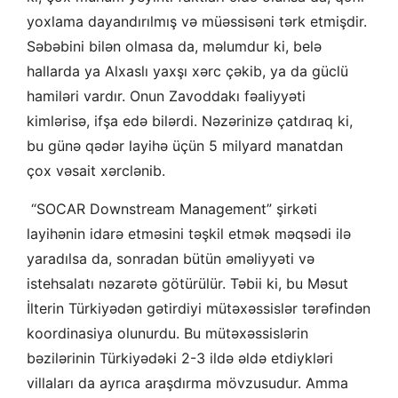
yoxlama dayandırılmış və müəssisəni tərk etmişdir.
Səbəbini bilən olmasa da, məlumdur ki, belə
hallarda ya Alxaslı yaxşı xərc çəkib, ya da güclü
hamiləri vardır. Onun Zavoddakı fəaliyyəti
kimlərisə, ifşa edə bilərdi. Nəzərinizə çatdıraq ki,
bu günə qədər layihə üçün 5 milyard manatdan
çox vəsait xərclənib.
“SOCAR Downstream Management” şirkəti
layihənin idarə etməsini təşkil etmək məqsədi ilə
yaradılsa da, sonradan bütün əməliyyəti və
istehsalatı nəzarətə götürülür. Təbii ki, bu Məsut
İlterin Türkiyədən gətirdiyi mütəxəssislər tərəfindən
koordinasiya olunurdu. Bu mütəxəssislərin
bəzilərinin Türkiyədəki 2-3 ildə əldə etdiykləri
villaları da ayrıca araşdırma mövzusudur. Amma