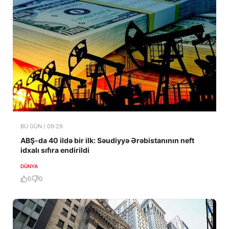
BU GÜN / 09:29
ABŞ-da 40 ildə bir ilk: Səudiyyə Ərəbistanının neft
idxalı sıfıra endirildi
DÜNYA
0
0