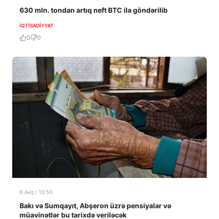
630 mln. tondan artıq neft BTC ilə göndərilib
İQTISADIYYAT
0
0
6 Avq / 13:50
Bakı və Sumqayıt, Abşeron üzrə pensiyalar və
müavinətlər bu tarixdə veriləcək