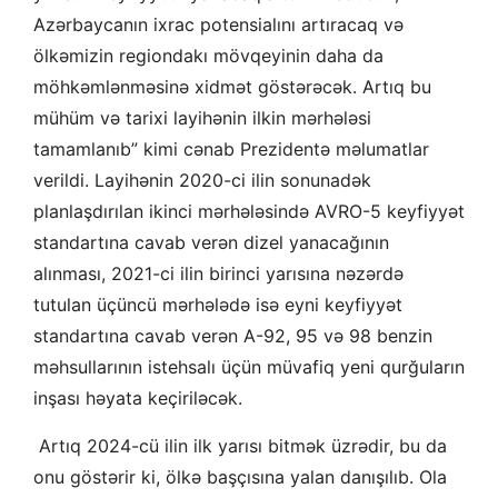
Azərbaycanın ixrac potensialını artıracaq və
ölkəmizin regiondakı mövqeyinin daha da
möhkəmlənməsinə xidmət göstərəcək. Artıq bu
mühüm və tarixi layihənin ilkin mərhələsi
tamamlanıb” kimi cənab Prezidentə məlumatlar
verildi. Layihənin 2020-ci ilin sonunadək
planlaşdırılan ikinci mərhələsində AVRO-5 keyfiyyət
standartına cavab verən dizel yanacağının
alınması, 2021-ci ilin birinci yarısına nəzərdə
tutulan üçüncü mərhələdə isə eyni keyfiyyət
standartına cavab verən A-92, 95 və 98 benzin
məhsullarının istehsalı üçün müvafiq yeni qurğuların
inşası həyata keçiriləcək.
Artıq 2024-cü ilin ilk yarısı bitmək üzrədir, bu da
onu göstərir ki, ölkə başçısına yalan danışılıb. Ola