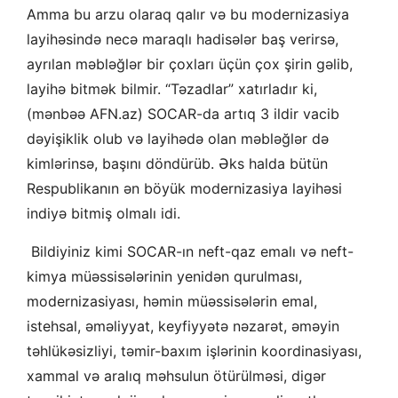
Amma bu arzu olaraq qalır və bu modernizasiya
layihəsində necə maraqlı hadisələr baş verirsə,
ayrılan məbləğlər bir çoxları üçün çox şirin gəlib,
layihə bitmək bilmir. “Təzadlar” xatırladır ki,
(mənbəə AFN.az) SOCAR-da artıq 3 ildir vacib
dəyişiklik olub və layihədə olan məbləğlər də
kimlərinsə, başını döndürüb. Əks halda bütün
Respublikanın ən böyük modernizasiya layihəsi
indiyə bitmiş olmalı idi.
Bildiyiniz kimi SOCAR-ın neft-qaz emalı və neft-
kimya müəssisələrinin yenidən qurulması,
modernizasiyası, həmin müəssisələrin emal,
istehsal, əməliyyat, keyfiyyətə nəzarət, əməyin
təhlükəsizliyi, təmir-baxım işlərinin koordinasiyası,
xammal və aralıq məhsulun ötürülməsi, digər