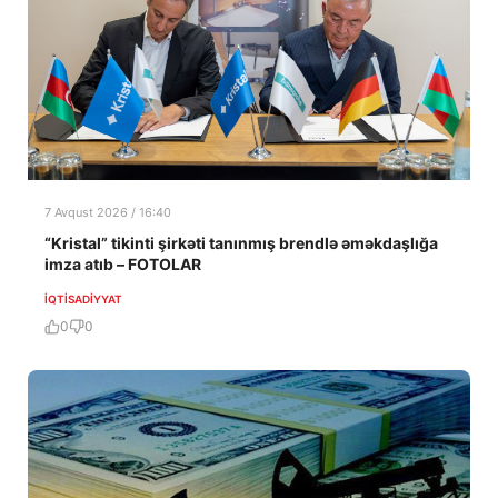
7 Avqust 2026 / 16:40
“Kristal” tikinti şirkəti tanınmış brendlə əməkdaşlığa
imza atıb – FOTOLAR
İQTISADIYYAT
0
0