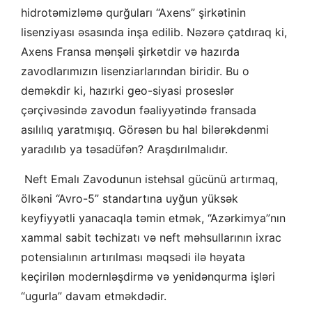
hidrotəmizləmə qurğuları “Axens” şirkətinin
lisenziyası əsasında inşa edilib. Nəzərə çatdıraq ki,
Axens Fransa mənşəli şirkətdir və hazırda
zavodlarımızın lisenziarlarından biridir. Bu o
deməkdir ki, hazırki geo-siyasi proseslər
çərçivəsində zavodun fəaliyyətində fransada
asılılıq yaratmışıq. Görəsən bu hal bilərəkdənmi
yaradılıb ya təsadüfən? Araşdırılmalıdır.
Neft Emalı Zavodunun istehsal gücünü artırmaq,
ölkəni “Avro-5” standartına uyğun yüksək
keyfiyyətli yanacaqla təmin etmək, “Azərkimya”nın
xammal sabit təchizatı və neft məhsullarının ixrac
potensialının artırılması məqsədi ilə həyata
keçirilən modernləşdirmə və yenidənqurma işləri
“ugurla” davam etməkdədir.