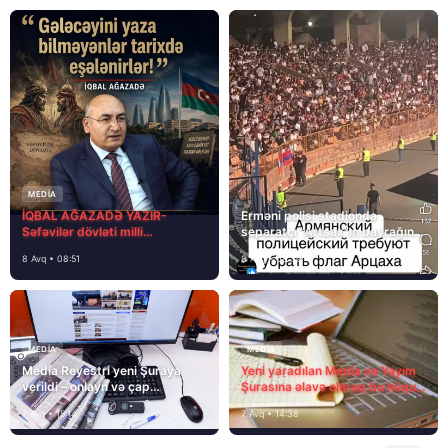
MEDİA
İQBAL AĞAZADƏ YAZIR-
Erməni polisi stadionda
Səfəvilər dövləti milli
separatçı “Artsax”ın bayrağını
dövlətdirmi?
müsadirə etdi və…
8 Avq • 08:51
8 Avq • 08:39
MEDİA
MEDİA
Media Reyestri yeni Şuraya
Yeni yaradılan Media və Yayım
verildi – onlayn və çap
Şurasına əlavə olaraq bu hüquq
mediasını nə gözləyir?
və vəzifələr də verilib
7 Avq • 15:14
7 Avq • 14:38