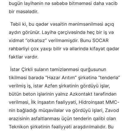
bugün layihənin nə səbəbə bitməməsi daha vacib
bir məsələdir.
Təbii ki, bu qədər vəsaitin mənimsənilməsi açıq
aydın görünür. Layihə çərçivəsində heç bir iş və
xidmət “otkatsız” verilməmişdir. Bunu SOCAR
rəhbərliyi çox yaxşı bilir və əllərində kifayət qədər
faktlar vardır.
İstər Çirkli suların təmizlənməsi qurğusunun
tikilməsi barədə “Hazar Arıtım” şirkətinə “tenderlə”
verilmiş iş, istər Azfen şirkətinin gördüyü işlər,
bütün beton işlərinin yalnız Azkontakt tərəfindən
verilməsi, İlk inşaatın fəaliyyəti, Hidroinşaat MMC-
nin bağladığı müqavilələr və gördüyü işləri, Zavod
ərazisinin asfaltlanması üçün tenderin qalibi olan
Teknikon şirkətinin fəaliyyəti araşdırılmalıdır. Bu