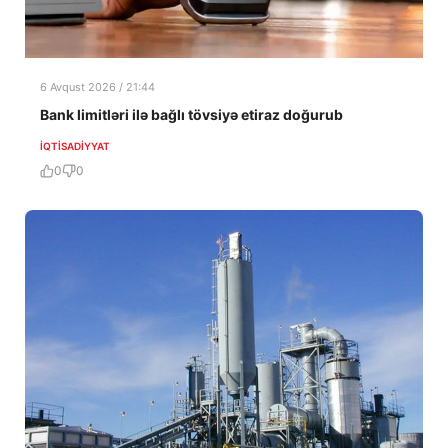
6 Avqust 2026 / 21:44
Bank limitləri ilə bağlı tövsiyə etiraz doğurub
İQTISADIYYAT
0
0