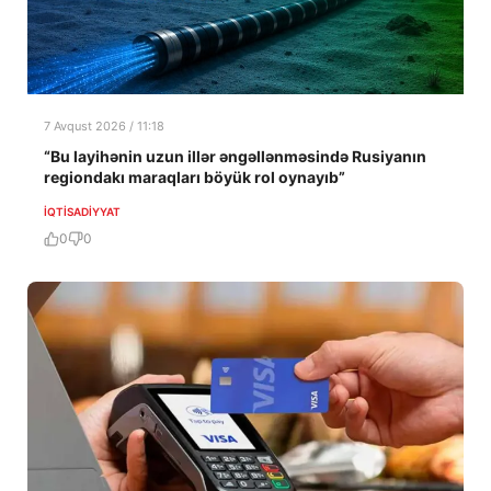
7 Avqust 2026 / 11:18
“Bu layihənin uzun illər əngəllənməsində Rusiyanın
regiondakı maraqları böyük rol oynayıb”
İQTISADIYYAT
0
0