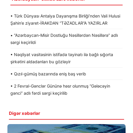
• Türk Dünyası Antalya Dayanışma Birliği’nden Vali Hulusi
Şahin’e ziyaret-İRAKDAN “TƏZADLAR”A YAZIRLAR
• “Azərbaycan-Misir Dostluğu Nəsillərdən Nəsillərə” adlı
sərgi keçirildi
• Nəqliyat vasitəsinin istifadə təyinatı ilə bağlı sığorta
şirkətini aldadanları bu gözləyir
• Qızıl-gümüş bazarında eniş baş verib
• 2 Fevral-Gənclər Gününə həsr olunmuş “Gələcəyin
gənci” adlı fərdi sərgi keçirilib
Digər xəbərlər