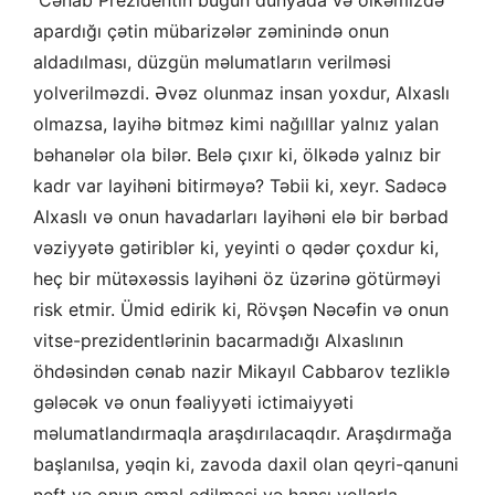
apardığı çətin mübarizələr zəminində onun
aldadılması, düzgün məlumatların verilməsi
yolverilməzdi. Əvəz olunmaz insan yoxdur, Alxaslı
olmazsa, layihə bitməz kimi nağılllar yalnız yalan
bəhanələr ola bilər. Belə çıxır ki, ölkədə yalnız bir
kadr var layihəni bitirməyə? Təbii ki, xeyr. Sadəcə
Alxaslı və onun havadarları layihəni elə bir bərbad
vəziyyətə gətiriblər ki, yeyinti o qədər çoxdur ki,
heç bir mütəxəssis layihəni öz üzərinə götürməyi
risk etmir. Ümid edirik ki, Rövşən Nəcəfin və onun
vitse-prezidentlərinin bacarmadığı Alxaslının
öhdəsindən cənab nazir Mikayıl Cabbarov tezliklə
gələcək və onun fəaliyyəti ictimaiyyəti
məlumatlandırmaqla araşdırılacaqdır. Araşdırmağa
başlanılsa, yəqin ki, zavoda daxil olan qeyri-qanuni
neft və onun emal edilməsi və hansı yollarla