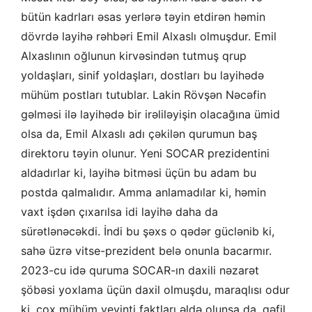
bütün kadrları əsas yerlərə təyin etdirən həmin
dövrdə layihə rəhbəri Emil Alxaslı olmuşdur. Emil
Alxaslının oğlunun kirvəsindən tutmuş qrup
yoldaşları, sinif yoldaşları, dostları bu layihədə
mühüm postları tutublar. Lakin Rövşən Nəcəfin
gəlməsi ilə layihədə bir irəliləyişin olacağına ümid
olsa da, Emil Alxaslı adı çəkilən qurumun baş
direktoru təyin olunur. Yeni SOCAR prezidentini
aldadırlar ki, layihə bitməsi üçün bu adam bu
postda qalmalıdır. Amma anlamadılar ki, həmin
vaxt işdən çıxarılsa idi layihə daha da
sürətlənəcəkdi. İndi bu şəxs o qədər güclənib ki,
sahə üzrə vitse-prezident belə onunla bacarmır.
2023-cu idə quruma SOCAR-ın daxili nəzarət
şöbəsi yoxlama üçün daxil olmuşdu, maraqlısı odur
ki, çox mühüm yeyinti faktları əldə olunsa da, qəfil