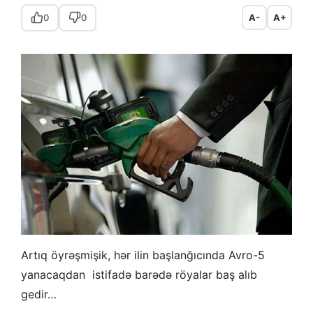
0
0
A-
A+
Artıq öyrəşmişik, hər ilin başlanğıcında Avro-5
yanacaqdan istifadə barədə röyalar baş alıb
gedir…