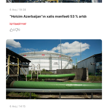
6 Avq / 19:38
“Holcim Azerbaijan”ın xalis mənfəəti 53 % artdı
İQTISADIYYAT
0
0
6 Avq / 14:15