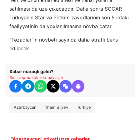
satılması da üzə çıxacaqdır. Daha sonra SOCAR
Türkiyənin Star və Petkim zavodlarının son 5 ildəki
fəaliyyətinin da yoxlanılmasına növbə çatar.
“Təzadlar”ın növbəti sayında daha ətraflı bəhs
ediləcək.
Xəbər maraqlı gəldi?
Sosial şəbəkələrdə paylaşın
Azərbaycan
İlham Əliyev
Türkiyə
"Azərbaycan" etiketi üzrə xəbərlər