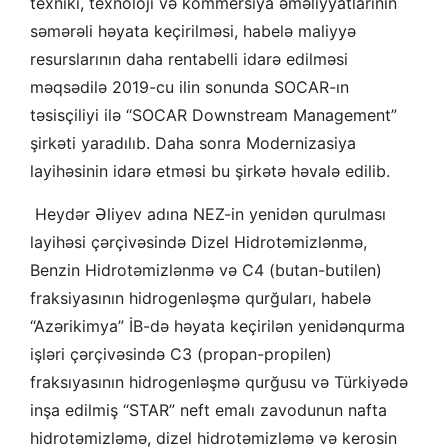
texniki, texnoloji və kommersiya əməliyyatlarının
səmərəli həyata keçirilməsi, habelə maliyyə
resurslarının daha rentabelli idarə edilməsi
məqsədilə 2019-cu ilin sonunda SOCAR-ın
təsisçiliyi ilə “SOCAR Downstream Management”
şirkəti yaradılıb. Daha sonra Modernizasiya
layihəsinin idarə etməsi bu şirkətə həvalə edilib.
Heydər Əliyev adına NEZ-in yenidən qurulması
layihəsi çərçivəsində Dizel Hidrotəmizlənmə,
Benzin Hidrotəmizlənmə və C4 (butan-butilen)
fraksiyasının hidrogenləşmə qurğuları, habelə
“Azərikimya” İB-də həyata keçirilən yenidənqurma
işləri çərçivəsində C3 (propan-propilen)
fraksıyasının hidrogenləşmə qurğusu və Türkiyədə
inşa edilmiş “STAR” neft emalı zavodunun nafta
hidrotəmizləmə, dizel hidrotəmizləmə və kerosin