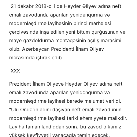
21 dekabr 2018-ci ildə Heydər Əliyev adına neft
emalı zavodunda aparılan yenidənqurma və
modernləşdirmə layihəsinin birinci mərhələsi
çərçivəsində inşa edilən yeni bitum qurğusunun və
maye qazdoldurma məntəqəsinin açılış mərasimi
olub. Azərbaycan Prezidenti İlham Əliyev
mərasimdə iştirak edib.
XXX
Prezident İlham Əliyevə Heydər Əliyev adına neft
emalı zavodunda aparılan yenidənqurma və
modernləşdirmə layihəsi barədə məlumat verildi.
“Ulu Öndərin adını daşıyan neft emalı zavodunun
modernləşdirmə layihəsi tarixi əhəmiyyətə malikdir.
Layihə tamamlandıqdan sonra bu zavod ölkəmizi
yüksək keyfiyyətli yanacaqla təmin edəcək,