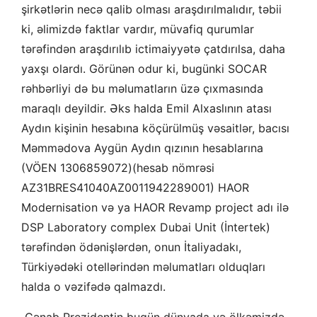
şirkətlərin necə qalib olması araşdırılmalıdır, təbii
ki, əlimizdə faktlar vardır, müvafiq qurumlar
tərəfindən araşdırılıb ictimaiyyətə çatdırılsa, daha
yaxşı olardı. Görünən odur ki, bugünki SOCAR
rəhbərliyi də bu məlumatların üzə çıxmasında
maraqlı deyildir. Əks halda Emil Alxaslının atası
Aydın kişinin hesabına köçürülmüş vəsaitlər, bacısı
Məmmədova Aygün Aydın qızının hesablarına
(VÖEN 1306859072)(hesab nömrəsi
AZ31BRES41040AZ0011942289001) HAOR
Modernisation və ya HAOR Revamp project adı ilə
DSP Laboratory complex Dubai Unit (İntertek)
tərəfindən ödənişlərdən, onun İtaliyadakı,
Türkiyədəki otellərindən məlumatları olduqları
halda o vəzifədə qalmazdı.
Cənab Prezidentin bugün dünyada və ölkəmizdə