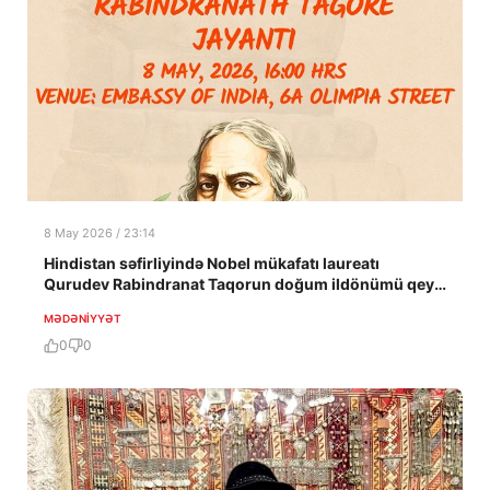
8 May 2026 / 23:14
Hindistan səfirliyində Nobel mükafatı laureatı
Qurudev Rabindranat Taqorun doğum ildönümü qeyd
edildi
MƏDƏNIYYƏT
0
0