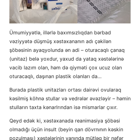
Ümumiyyətlə, illərlə baxımsızlıqdan bərbad
vəziyyətə düşmüş xəstəxananın adı çəkilən
şöbəsinin ayaqyolunda ən adi – oturacaqlı çanaq
(unitaz) belə yoxdur, yaxud da yataq xəstələrinə
vacib lazım olan, həm də qiyməti çox ucuz olan
oturacaqlı, daşınan plastik olanları da…
Burada plastik unitazları ortası dairəvi ovularaq
kəsilmiş köhnə stullar və vedrələr əvəzləyir – həmin
stulların taxta kənarlrından isə mismarlar çıxır.
Qeyd edək ki, xəstəxanada reanimasiya şöbəsi
olmadığı üçün insult (beyin qan dövrnının kəskin
pozulması) xəstələrinin yanında mütləq bir nəfər