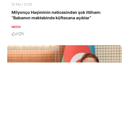
12 Fev / 21:35
Milyonçu Haşiminin nəticəsindən şok ittiham:
“Babamın məktəbində küftəxana açıblar”
MEDİA
0
0
6 Fev / 07:59