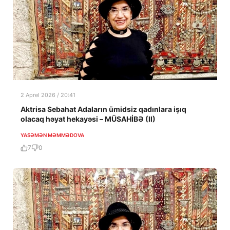
2 Aprel 2026 / 20:41
Aktrisa Sebahat Adaların ümidsiz qadınlara işıq
olacaq həyat hekayəsi – MÜSAHİBƏ (II)
YASƏMƏN MƏMMƏDOVA
7
0