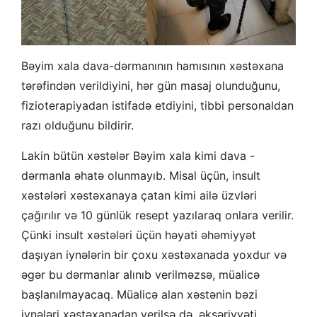
Bəyim xala dava-dərmanının hamısının xəstəxana
tərəfindən verildiyini, hər gün masaj olunduğunu,
fizioterapiyadan istifadə etdiyini, tibbi personaldan
razı olduğunu bildirir.
Lakin bütün xəstələr Bəyim xala kimi dava -
dərmanla əhatə olunmayıb. Misal üçün, insult
xəstələri xəstəxanaya çatan kimi ailə üzvləri
çağırılır və 10 günlük resept yazılaraq onlara verilir.
Çünki insult xəstələri üçün həyati əhəmiyyət
daşıyan iynələrin bir çoxu xəstəxanada yoxdur və
əgər bu dərmanlar alınıb verilməzsə, müalicə
başlanılmayacaq. Müalicə alan xəstənin bəzi
iynələri xəstəxanadan verilsə də, əksəriyyəti