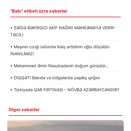
"Bakı" etiketi üzrə xəbərlər
• SƏİDƏ BƏKİRQIZI AKİF NAĞINI MƏHKƏMƏYƏ VERİR-
TƏCİLİ
• Maşının cızığı üstündə Xalq artistinin oğlu döyüldü-
İNANILMAZ!
• Məhəmməd Əmin Rəsulzadənin doğum günüdür…
• DİQQƏT! Bakıda və bölgələrdə yaşıllıq qırğını
• Türkiyədə QAR FIRTINASI – NÖVBƏ AZƏRBAYCANDIR?
Digər xəbərlər