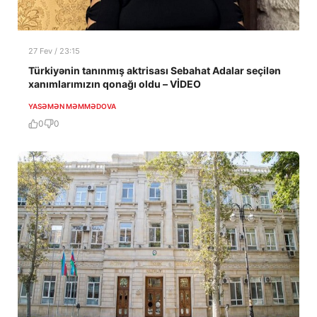
27 Fev / 23:15
Türkiyənin tanınmış aktrisası Sebahat Adalar seçilən
xanımlarımızın qonağı oldu – VİDEO
YASƏMƏN MƏMMƏDOVA
0
0