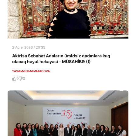
2 Aprel 2026 / 20:35
Aktrisa Sebahat Adaların ümidsiz qadınlara işıq
olacaq həyat hekayəsi – MÜSAHİBƏ (I)
YASƏMƏN MƏMMƏDOVA
9
0