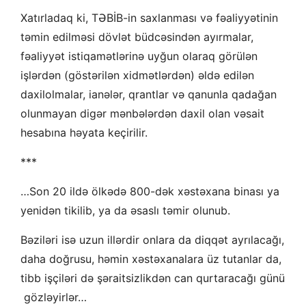
Xatırladaq ki, TƏBİB-in saxlanması və fəaliyyətinin
təmin edilməsi dövlət büdcəsindən ayırmalar,
fəaliyyət istiqamətlərinə uyğun olaraq görülən
işlərdən (göstərilən xidmətlərdən) əldə edilən
daxilolmalar, ianələr, qrantlar və qanunla qadağan
olunmayan digər mənbələrdən daxil olan vəsait
hesabına həyata keçirilir.
***
…Son 20 ildə ölkədə 800-dək xəstəxana binası ya
yenidən tikilib, ya da əsaslı təmir olunub.
Bəziləri isə uzun illərdir onlara da diqqət ayrılacağı,
daha doğrusu, həmin xəstəxanalara üz tutanlar da,
tibb işçiləri də şəraitsizlikdən can qurtaracağı günü
gözləyirlər…