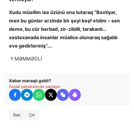
Xudu müəllim isə üzünü ona tutaraq “Bəxtiyar,
mən bu günlər ərzində bir şeyi kəşf etdim – sən
demə, bu cür bərbad, zir-zibilli, tarakanlı…
xəstəxanada insanlar müalicə olunaraq sağalıb
evə gedirlərmiş”….
Y.MƏMMƏDLİ
Xəbər maraqlı gəldi?
Sosial şəbəkələrdə paylaşın
Bakı
Çin