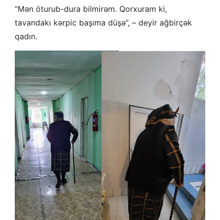
“Mən öturub-dura bilmirəm. Qorxuram ki,
tavandakı kərpic başıma düşə”, – deyir ağbirçək
qadın.