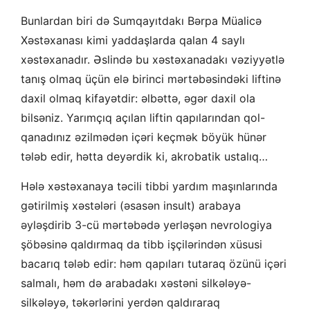
Bunlardan biri də Sumqayıtdakı Bərpa Müalicə
Xəstəxanası kimi yaddaşlarda qalan 4 saylı
xəstəxanadır. Əslində bu xəstəxanadakı vəziyyətlə
tanış olmaq üçün elə birinci mərtəbəsindəki liftinə
daxil olmaq kifayətdir: əlbəttə, əgər daxil ola
bilsəniz. Yarımçıq açılan liftin qapılarından qol-
qanadınız əzilmədən içəri keçmək böyük hünər
tələb edir, hətta deyərdik ki, akrobatik ustalıq…
Hələ xəstəxanaya təcili tibbi yardım maşınlarında
gətirilmiş xəstələri (əsasən insult) arabaya
əyləşdirib 3-cü mərtəbədə yerləşən nevrologiya
şöbəsinə qaldırmaq da tibb işçilərindən xüsusi
bacarıq tələb edir: həm qapıları tutaraq özünü içəri
salmalı, həm də arabadakı xəstəni silkələyə-
silkələyə, təkərlərini yerdən qaldıraraq