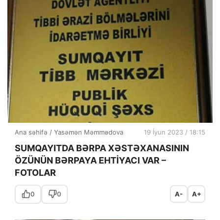
Ana səhifə
/
Yasəmən Məmmədova
19 İyun 2023 / 18:15
SUMQAYITDA BƏRPA XƏSTƏXANASININ
ÖZÜNÜN BƏRPAYA EHTİYACI VAR –
FOTOLAR
0
0
A-
A+