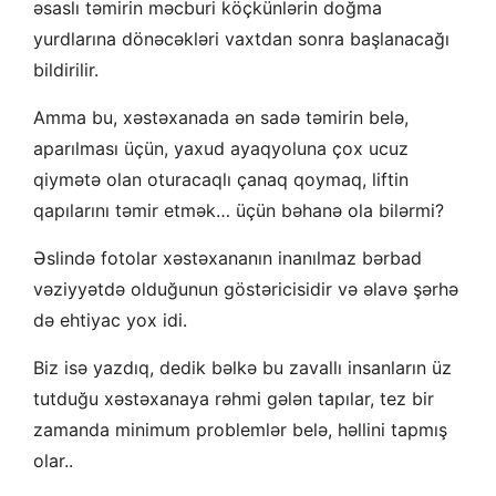
əsaslı təmirin məcburi köçkünlərin doğma
yurdlarına dönəcəkləri vaxtdan sonra başlanacağı
bildirilir.
Amma bu, xəstəxanada ən sadə təmirin belə,
aparılması üçün, yaxud ayaqyoluna çox ucuz
qiymətə olan oturacaqlı çanaq qoymaq, liftin
qapılarını təmir etmək… üçün bəhanə ola bilərmi?
Əslində fotolar xəstəxananın inanılmaz bərbad
vəziyyətdə olduğunun göstəricisidir və əlavə şərhə
də ehtiyac yox idi.
Biz isə yazdıq, dedik bəlkə bu zavallı insanların üz
tutduğu xəstəxanaya rəhmi gələn tapılar, tez bir
zamanda minimum problemlər belə, həllini tapmış
olar..