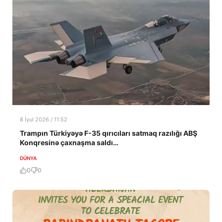
8 İyul 2026 / 11:52
Trampın Türkiyəyə F-35 qırıcıları satmaq razılığı ABŞ
Konqresinə çaxnaşma saldı…
DÜNYA
0
0