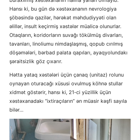
buraxılmış xəstəxananın halına yanan olmayıb.
Hansı ki, bu gün də xəstəxananın nevrologiya
şöbəsində qazilər, hərəkət məhdudiyyəti olan
əlillər, insult keçirmiş xəstələr müalicə olunurlar.
Otaqların, koridorların suvağı tökülmüş divarları,
tavanları, linoliumu nimdaşlaşmış, qopub cırılmış
döşəmələri, bərbad palata qapıları, ayaqyolundakı
şəraitsizlik göz çıxarır.
Hətta yataq xəstələri üçün çanaq (unitaz) rolunu
oynayan oturacağı xüsusi ovulmuş köhnə stullar
xidmət göstərir, hansı ki, 21-ci yüzillik üçün
xəstəxanadakı “ixtiraçıların” ən müasir kəşfi sayıla
bilər…