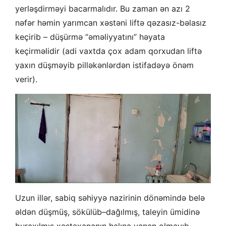
yerləşdirməyi bacarmalıdır. Bu zaman ən azı 2
nəfər həmin yarımcan xəstəni liftə qəzasız-bəlasız
keçirib – düşürmə “əməliyyatını” həyata
keçirməlidir (adi vaxtda çox adam qorxudan liftə
yaxın düşməyib pilləkənlərdən istifadəyə önəm
verir).
Uzun illər, sabiq səhiyyə nazirinin dönəmində belə
əldən düşmüş, sökülüb–dağılmış, taleyin ümidinə