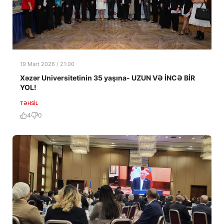
19 Mart 2026 / 21:00
Xəzər Universitetinin 35 yaşına- UZUN VƏ İNCƏ BİR
YOL!
TƏHSIL
4
0