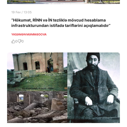
19 Fev / 13:05
“Hökumət, RİNN və İN tezliklə mövcud hesablama
infrastrukturundan istifadə tariflərini açıqlamalıdır”
YASƏMƏN MƏMMƏDOVA
0
0