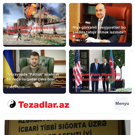
MEDİA
Bakıda hələ də yanacaq çəni
Niyə görkəmli şəxsiyyətləri bu
yanır – FOTO
şəkildə təhqir etmək lazımdır?
9 Avq • 18:00
9 Avq • 13:16
MEDİA
“Ukraynada “Patriot” istehsalı
Prezident İlham Əliyev ABŞ
bir neçə ilə qədər çəkə bilər”
prezidenti Donald Trampa
məktubunda yazıb ki…
9 Avq • 08:59
8 Avq • 21:43
Menyu