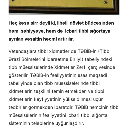
Heç kəsə sirr deyil ki, ilbəil dövlət büdcəsindən
həm səhiyyəyə, həm də icbari tibbi sığortaya
ayrılan vəsaitin həcmi artırılır.
Vətəndaşlara tibbi xidmətlər də TƏBİB-in (Tibbi
Ərazi Bölmələrini İdarəetmə Birliyi) tabeliyindəki
tibb müəssisələrində Xidmətlər Zərfi çərçivəsində
göstərilir. TƏBİB-in fəaliyyətinin əsas məqsədi
tabeliyində olan tibb müəssisələrində tibbi
xidmətlərin təşkilini təmin etməkdən və tibbi
xidmətlərin keyfiyyətinin yüksəldilməsi üçün
tədbirlər görməkdən ibarətdir. TƏBİB həmçinin tibb
müəssisələrinin fəaliyyətini icbari tibbi sığorta
sisteminin tələblərinə uyğunlaşdırır.