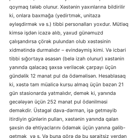
qoymaq tələb olunur. Xəstənin yaxınlarına bildirilir
ki, onlara baxmağa (yedirtmək, unitaza
əyləşdirmək və s.) tibbi personalları yoxdur. Mütləq
kimsə işdən icazə alıb, yaxud günəmuzd
çalışandırsa çörək pulundan olub xəstəsinin
xidmətində durmalıdır – evindəymiş kimi. Və icbari
tibbi sığortaya əsasən (belə izah olunur) xəstənin
yanında qalacaq şəxsə veriləcək çarpayı üçün
gündəlik 12 manat pul da ödəməlisən. Hesablasaq
ki, xəstə tam müalicə kursu almaq üçün bəzən 21
gün stasionarda yatmalıdır, demək ki, yanında
gecələyən üçün 252 manat pul ödənilməsi
deməkdir. Üstəgəl dava-dərman, işə getməyib
itirdiyin günlərin pulları, xəstənin yanında qalan
şəxsin də ehtiyaclarını ödəmək üçün yanına gəlib-
getmək və s. Və buna görə də bu şəraitsiz yerdən