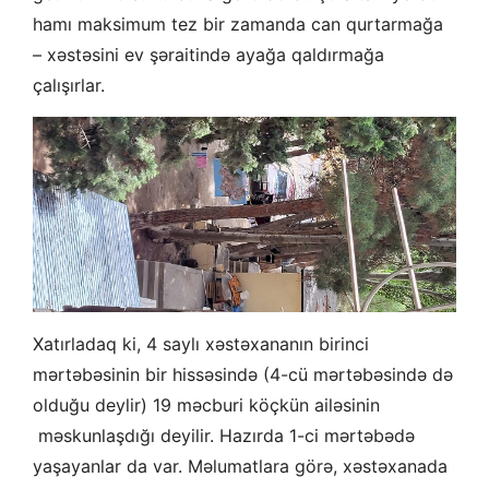
hamı maksimum tez bir zamanda can qurtarmağa
– xəstəsini ev şəraitində ayağa qaldırmağa
çalışırlar.
Xatırladaq ki, 4 saylı xəstəxananın birinci
mərtəbəsinin bir hissəsində (4-cü mərtəbəsində də
olduğu deylir) 19 məcburi köçkün ailəsinin
məskunlaşdığı deyilir. Hazırda 1-ci mərtəbədə
yaşayanlar da var. Məlumatlara görə, xəstəxanada