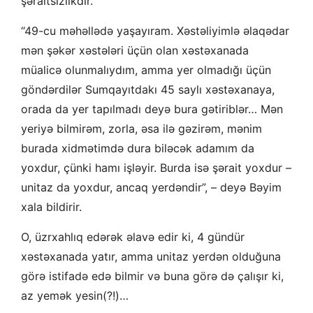
şəraitsizlikdir.
“49-cu məhəllədə yaşayıram. Xəstəliyimlə əlaqədar
mən şəkər xəstələri üçün olan xəstəxanada
müalicə olunmalıydım, amma yer olmadığı üçün
göndərdilər Sumqayıtdakı 45 saylı xəstəxanaya,
orada da yer tapılmadı deyə bura gətiriblər… Mən
yeriyə bilmirəm, zorla, əsa ilə gəzirəm, mənim
burada xidmətimdə dura biləcək adamım da
yoxdur, çünki hamı işləyir. Burda isə şərait yoxdur –
unitaz da yoxdur, ancaq yerdəndir”, – deyə Bəyim
xala bildirir.
O, üzrxahlıq edərək əlavə edir ki, 4 gündür
xəstəxanada yatır, amma unitaz yerdən olduğuna
görə istifadə edə bilmir və buna görə də çalışır ki,
az yemək yesin(?!)…