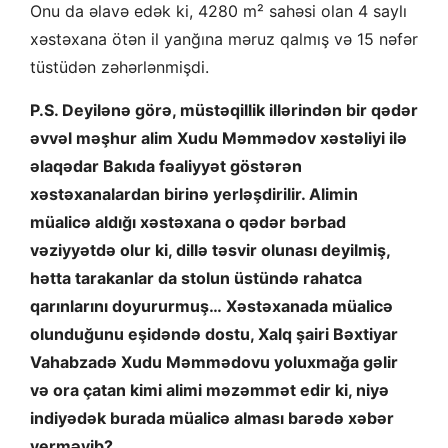
Onu da əlavə edək ki, 4280 m² sahəsi olan 4 saylı
xəstəxana ötən il yanğına məruz qalmış və 15 nəfər
tüstüdən zəhərlənmişdi.
P.S. Deyilənə görə, müstəqillik illərindən bir qədər
əvvəl məşhur alim Xudu Məmmədov xəstəliyi ilə
əlaqədar Bakıda fəaliyyət göstərən
xəstəxanalardan birinə yerləşdirilir. Alimin
müalicə aldığı xəstəxana o qədər bərbad
vəziyyətdə olur ki, dillə təsvir olunası deyilmiş,
hətta tarakanlar da stolun üstündə rahatca
qarınlarını doyururmuş…
Xəstəxanada müalicə
olunduğunu eşidəndə dostu, Xalq şairi Bəxtiyar
Vahabzadə Xudu Məmmədovu yoluxmağa gəlir
və ora çatan kimi alimi məzəmmət edir ki, niyə
indiyədək burada müalicə alması barədə xəbər
verməyib?