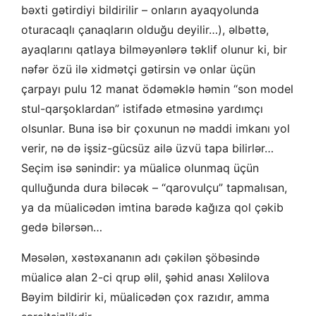
bəxti gətirdiyi bildirilir – onların ayaqyolunda
oturacaqlı çanaqların olduğu deyilir…), əlbəttə,
ayaqlarını qatlaya bilməyənlərə təklif olunur ki, bir
nəfər özü ilə xidmətçi gətirsin və onlar üçün
çarpayı pulu 12 manat ödəməklə həmin “son model
stul-qarşoklardan” istifadə etməsinə yardımçı
olsunlar. Buna isə bir çoxunun nə maddi imkanı yol
verir, nə də işsiz-gücsüz ailə üzvü tapa bilirlər…
Seçim isə sənindir: ya müalicə olunmaq üçün
qulluğunda dura biləcək – “qarovulçu” tapmalısan,
ya da müalicədən imtina barədə kağıza qol çəkib
gedə bilərsən…
Məsələn, xəstəxananın adı çəkilən şöbəsində
müalicə alan 2-ci qrup əlil, şəhid anası Xəlilova
Bəyim bildirir ki, müalicədən çox razıdır, amma