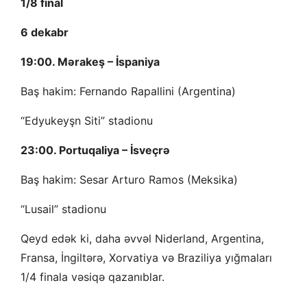
1/8 final
6 dekabr
19:00. Mərakeş – İspaniya
Baş hakim: Fernando Rapallini (Argentina)
“Edyukeyşn Siti” stadionu
23:00. Portuqaliya – İsveçrə
Baş hakim: Sesar Arturo Ramos (Meksika)
“Lusail” stadionu
Qeyd edək ki, daha əvvəl Niderland, Argentina,
Fransa, İngiltərə, Xorvatiya və Braziliya yığmaları
1/4 finala vəsiqə qazanıblar.