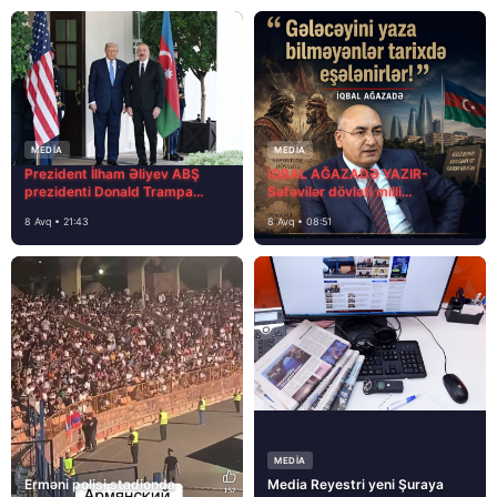
MEDİA
MEDİA
Prezident İlham Əliyev ABŞ
İQBAL AĞAZADƏ YAZIR-
prezidenti Donald Trampa
Səfəvilər dövləti milli
məktubunda yazıb ki…
dövlətdirmi?
8 Avq • 21:43
8 Avq • 08:51
MEDİA
Erməni polisi stadionda
Media Reyestri yeni Şuraya