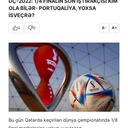
DÇ-2022: 1/4 FİNALIN SON İŞTİRAKÇISI KİM
OLA BİLƏR- PORTUQALİYA, YOXSA
İSVEÇRƏ?
0
0
A-
A+
Bu gün Qətərdə keçirilən dünya çempionatında 1/8