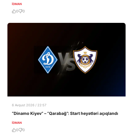
İDMAN
0
0
6 Avqust 2026 / 22:57
“Dinamo Kiyev” – “Qarabağ”: Start heyətləri açıqlandı
İDMAN
0
0