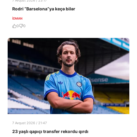
7 Avqust 2026 / 23:17
Rodri “Barselona”ya keçə bilər
İDMAN
0
0
7 Avqust 2026 / 21:47
23 yaşlı qapıçı transfer rekordu qırdı