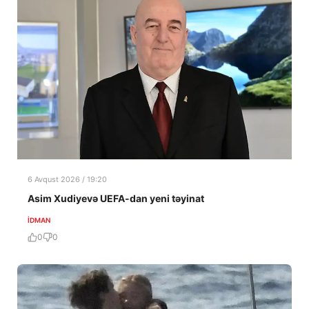
6 Avqust 2026 / 19:20
Asim Xudiyevə UEFA-dan yeni təyinat
İDMAN
0
0