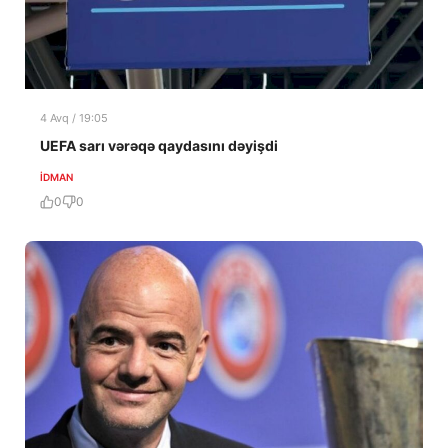
4 Avq / 19:05
UEFA sarı vərəqə qaydasını dəyişdi
İDMAN
0
0