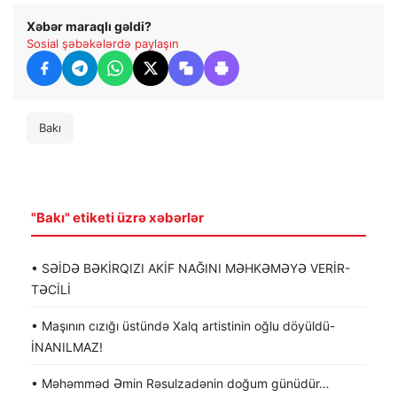
Xəbər maraqlı gəldi?
Sosial şəbəkələrdə paylaşın
Bakı
"Bakı" etiketi üzrə xəbərlər
• SƏİDƏ BƏKİRQIZI AKİF NAĞINI MƏHKƏMƏYƏ VERİR-
TƏCİLİ
• Maşının cızığı üstündə Xalq artistinin oğlu döyüldü-
İNANILMAZ!
• Məhəmməd Əmin Rəsulzadənin doğum günüdür…