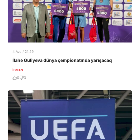
4 Avq / 21:29
İlahə Quliyeva dünya çempionatında yarışacaq
İDMAN
0
0