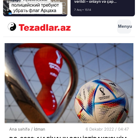
separatçı “Artsax”ın bayrağını
verildi – onlayn və çap
müsadirə etdi və…
mediasını nə gözləyir?
8 Avq • 08:39
7 Avq • 15:14
Menyu
Ana səhifə
/
İdman
6 Dekabr 2022 / 04:47