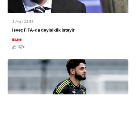
3 Avq / 23:58
İsveç FIFA-da dəyişiklik istəyir
İDMAN
0
0