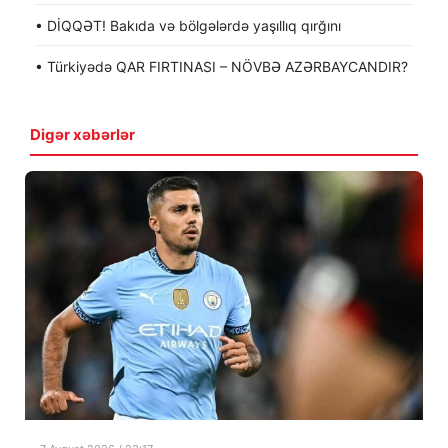
• DİQQƏT! Bakıda və bölgələrdə yaşıllıq qırğını
• Türkiyədə QAR FIRTINASI – NÖVBƏ AZƏRBAYCANDIR?
Digər xəbərlər