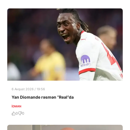
6 Avqust 2026 / 19:56
Yan Diomande rəsmən “Real”da
İDMAN
0
0