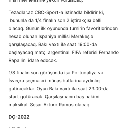
final mərhələsinə yekun vurulacaq.
Tezadlar.az CBC-Sport-a istinadla bildirir ki,
bununla da 1/4 finalın son 2 iştirakçısı bəlli
olacaq. Günün ilk oyununda turnirin favoritlərindən
hesab olunan İspaniya millisi Mərakeşlə
qarşılaşacaq. Bakı vaxtı ilə saat 19:00-da
başlayacaq matçı argentinalı FIFA referisi Fernando
Rapallini idarə edəcək.
1/8 finalın son görüşündə isə Portuqaliya və
İsveçrə seçmələri münasibətlərinə aydınlıq
gətirəcəklər. Oyun Bakı vaxtı ilə saat 23:00-da
start götürəcək. Qarşılaşmanın baş hakimi
maksikalı Sesar Arturo Ramos olacaq.
DÇ-2022