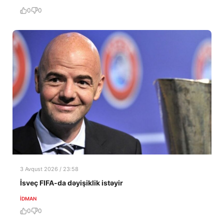
0
0
3 Avqust 2026 / 23:58
İsveç FIFA-da dəyişiklik istəyir
İDMAN
0
0