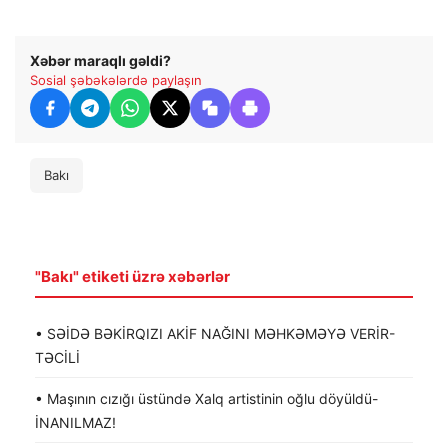
Xəbər maraqlı gəldi?
Sosial şəbəkələrdə paylaşın
Bakı
"Bakı" etiketi üzrə xəbərlər
• SƏİDƏ BƏKİRQIZI AKİF NAĞINI MƏHKƏMƏYƏ VERİR-
TƏCİLİ
• Maşının cızığı üstündə Xalq artistinin oğlu döyüldü-
İNANILMAZ!