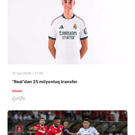
31 İyul 2026 / 21:49
“Real”dan 25 milyonluq transfer
İDMAN
0
0