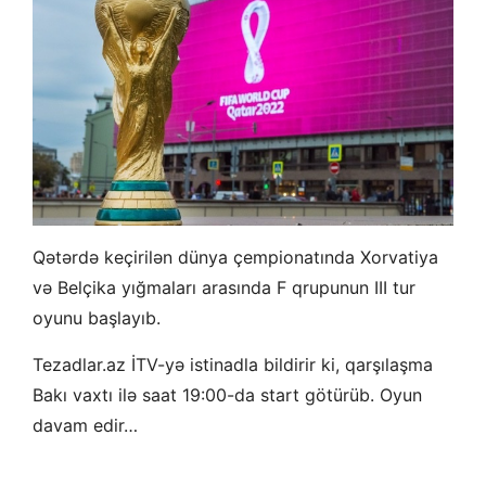
Qətərdə keçirilən dünya çempionatında Xorvatiya
və Belçika yığmaları arasında F qrupunun III tur
oyunu başlayıb.
Tezadlar.az İTV-yə istinadla bildirir ki, qarşılaşma
Bakı vaxtı ilə saat 19:00-da start götürüb. Oyun
davam edir…