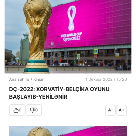
Ana səhifə
/
İdman
1 Dekabr 2022 / 15:26
DÇ-2022: XORVATİY-BELÇİKA OYUNU
BAŞLAYIB-YENİLƏNİR
0
0
A-
A+