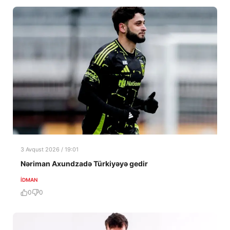
3 Avqust 2026 / 19:01
Nəriman Axundzadə Türkiyəyə gedir
İDMAN
0
0