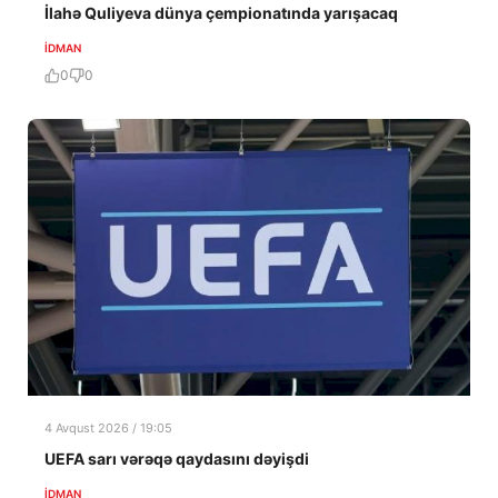
İlahə Quliyeva dünya çempionatında yarışacaq
İDMAN
0
0
4 Avqust 2026 / 19:05
UEFA sarı vərəqə qaydasını dəyişdi
İDMAN