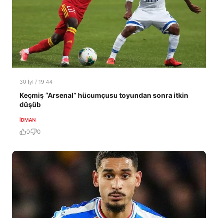
30 İyl / 19:44
Keçmiş “Arsenal” hücumçusu toyundan sonra itkin
düşüb
İDMAN
0
0