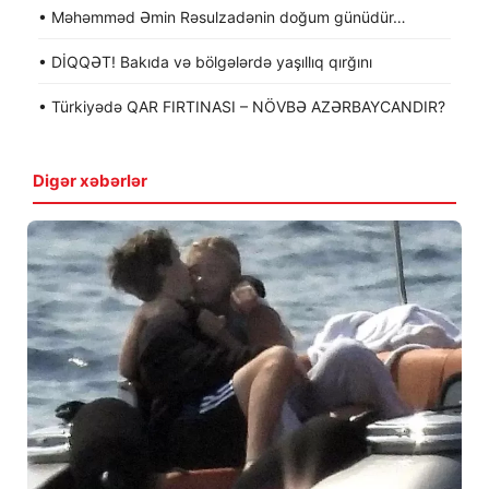
• Məhəmməd Əmin Rəsulzadənin doğum günüdür…
• DİQQƏT! Bakıda və bölgələrdə yaşıllıq qırğını
• Türkiyədə QAR FIRTINASI – NÖVBƏ AZƏRBAYCANDIR?
Digər xəbərlər