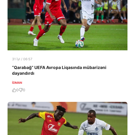
31 İyl / 06:57
“Qarabağ” UEFA Avropa Liqasında mübarizəni
dayandırdı
İDMAN
0
0