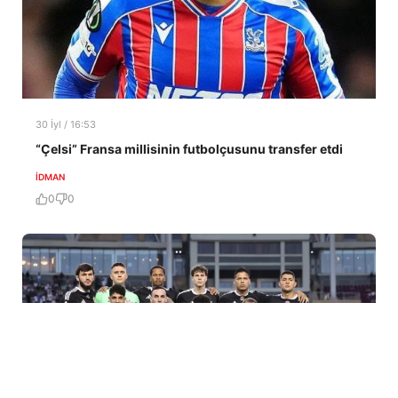
30 İyl / 16:53
“Çelsi” Fransa millisinin futbolçusunu transfer etdi
İDMAN
0
0