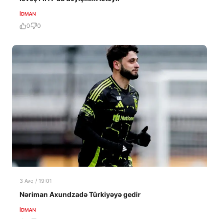
İDMAN
0
0
3 Avq / 19:01
Nəriman Axundzadə Türkiyəyə gedir
İDMAN