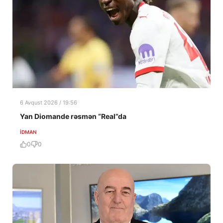
6 Avqust 2026 / 19:56
Yan Diomande rəsmən “Real”da
İDMAN
0
0