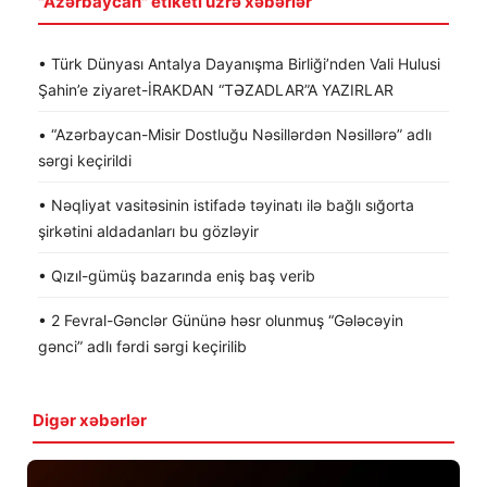
"Azərbaycan" etiketi üzrə xəbərlər
• Türk Dünyası Antalya Dayanışma Birliği’nden Vali Hulusi
Şahin’e ziyaret-İRAKDAN “TƏZADLAR”A YAZIRLAR
• “Azərbaycan-Misir Dostluğu Nəsillərdən Nəsillərə” adlı
sərgi keçirildi
• Nəqliyat vasitəsinin istifadə təyinatı ilə bağlı sığorta
şirkətini aldadanları bu gözləyir
• Qızıl-gümüş bazarında eniş baş verib
• 2 Fevral-Gənclər Gününə həsr olunmuş “Gələcəyin
gənci” adlı fərdi sərgi keçirilib
Digər xəbərlər