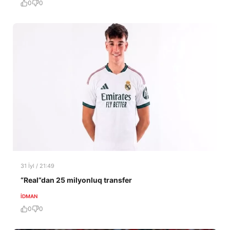
0
0
31 İyl / 21:49
“Real”dan 25 milyonluq transfer
İDMAN
0
0