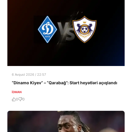
6 Avqust 2026 / 22:57
“Dinamo Kiyev” – “Qarabağ”: Start heyətləri açıqlandı
İDMAN
0
0