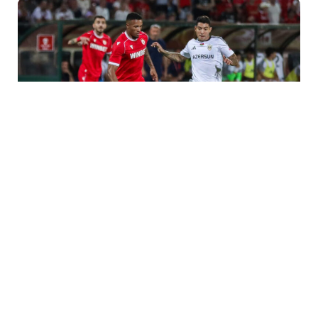
31 İyl / 06:57
“Qarabağ” UEFA Avropa Liqasında mübarizəni
dayandırdı
İDMAN
0
0