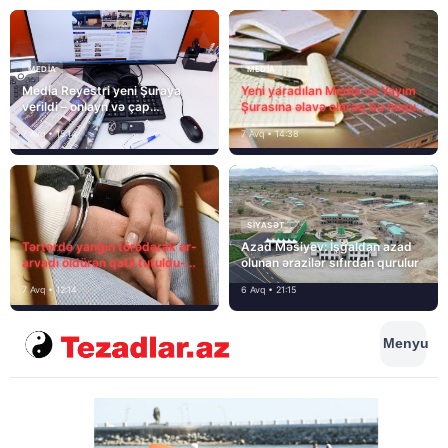
MEDİA
MEDİA
Media Reyestri yeni Şuraya
Yeni yaradılan Media və Yayım
verildi – onlayn və çap
Şurasına əlavə olaraq bu hüquq
mediasını nə gözləyir?
və vəzifələr də verilib
7 Avq • 15:14
7 Avq • 14:38
SIYASƏT
Tərtərdə yanğın törədərək ər-
Azad Məsiyev: İşğaldan azad
arvadı öldürən qatil tutuldu-
olunan ərazilər sıfırdan qurulur
SON DƏQİQƏ
7 Avq • 12:14
6 Avq • 21:15
Menyu