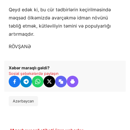
Qeyd edək ki, bu cür tədbirlərin keçirilməsində
məqsəd ölkəmizdə avarçəkmə idman növünü
təbliğ etmək, kütləviliyin təmini və populyarlığı
artırmaqdır.
RÖVŞANƏ
Xəbər maraqlı gəldi?
Sosial şəbəkələrdə paylaşın
Azərbaycan