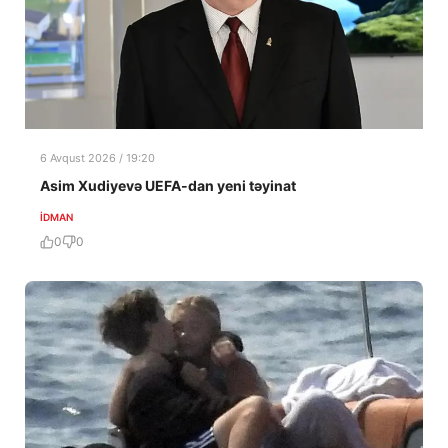
6 Avqust 2026 / 19:20
Asim Xudiyevə UEFA-dan yeni təyinat
İDMAN
0
0