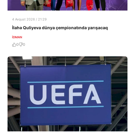
4 Avqust 2026 / 21:29
İlahə Quliyeva dünya çempionatında yarışacaq
İDMAN
0
0