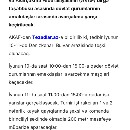
və Avarçəkmə Federasiyasının (AKAF) birgə
təşəbbüsü əsasında dövlət qurumlarının
əməkdaşları arasında avarçəkmə yarışı
keçiriləcək.
AKAF-dan
Tezadlar.az
-a bildirilib ki, tədbir iyunun
10-11-də Dənizkənarı Bulvar ərazisində təşkil
olunacaq.
İyunun 10-da saat 10:00-dan 15:00-a qədər dövlət
qurumlarının əməkdaşları avarçəkmə məşqləri
keçəcəklər.
İyunun 11-də saat 11:00-dan 15:00-a qədər isə
yarışlar gerçəkləşəcək. Turnir iştirakçıları 1 və 2
nəfərlik kayak qayıqlarında şəxsi və komanda
birinciliyi şəklində olmaqla 200 metr məsafəyə
mübarizə aparacaqlar.