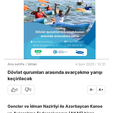
Ana səhifə
/
İdman
4 İyun 2025 / 12:31
Dövlət qurumları arasında avarçəkmə yarışı
keçiriləcək
0
0
A-
A+
Gənclər və İdman Nazirliyi ilə Azərbaycan Kanoe