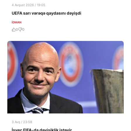
4 Avqust 2026 / 19:05
UEFA sarı vərəqə qaydasını dəyişdi
İDMAN
0
0
3 Avq / 23:58
İsveç FIFA-da dəyişiklik istəyir