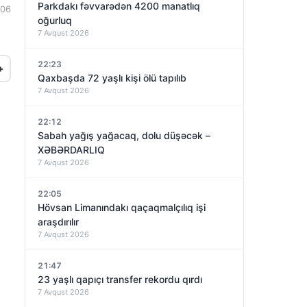
Parkdakı fəvvarədən 4200 manatlıq
:06
oğurluq
7 Avqust 2026
22:23
+
Qaxbaşda 72 yaşlı kişi ölü tapılıb
7 Avqust 2026
22:12
Sabah yağış yağacaq, dolu düşəcək –
XƏBƏRDARLIQ
7 Avqust 2026
22:05
Hövsan Limanındakı qaçaqmalçılıq işi
araşdırılır
7 Avqust 2026
21:47
23 yaşlı qapıçı transfer rekordu qırdı
7 Avqust 2026