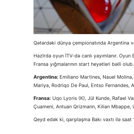
Qətərdəki dünya çempionatında Argentina və 
Hazlrda oyun İTV-də canlı yayımlanır. Oyun B
Fransa yığmalarının start heyətləri bəlli olu
Argentina:
Emiliano Martines, Nauel Molina
Mariya, Rodriqo De Paul, Entso Fernandes, Al
Fransa:
Uqo Lyoris (K), Jül Kunde, Rafael 
Çuameni, Antuan Qrizmann, Kilian Mbappe, 
Qeyd edək ki, qarşılaşma Bakı vaxtı ilə saat