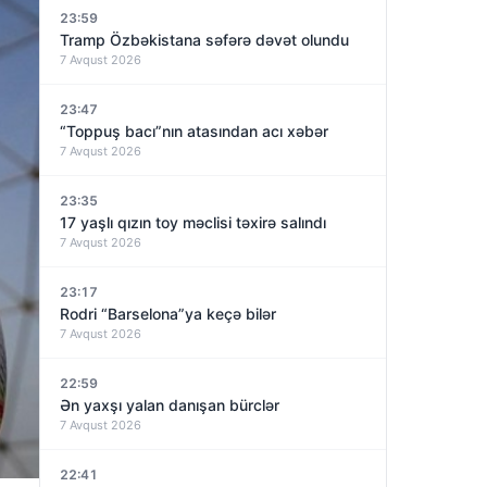
23:59
Tramp Özbəkistana səfərə dəvət olundu
7 Avqust 2026
23:47
“Toppuş bacı”nın atasından acı xəbər
7 Avqust 2026
23:35
17 yaşlı qızın toy məclisi təxirə salındı
7 Avqust 2026
23:17
Rodri “Barselona”ya keçə bilər
7 Avqust 2026
22:59
Ən yaxşı yalan danışan bürclər
7 Avqust 2026
22:41