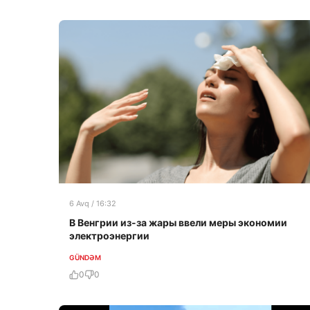
6 Avq / 16:32
В Венгрии из-за жары ввели меры экономии
электроэнергии
GÜNDƏM
0
0