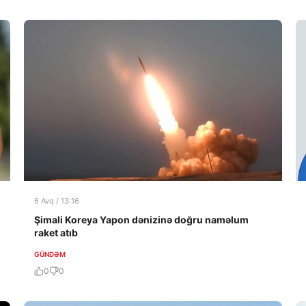
6 Avq / 13:16
Şimali Koreya Yapon dənizinə doğru naməlum
raket atıb
GÜNDƏM
0
0