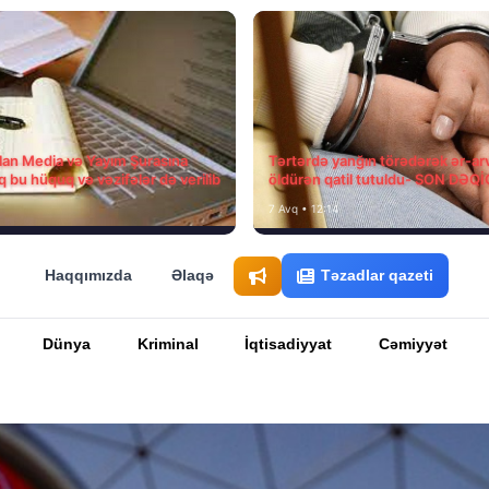
ılan Media və Yayım Şurasına
Tərtərdə yanğın törədərək ər-ar
q bu hüquq və vəzifələr də verilib
öldürən qatil tutuldu- SON DƏQ
7 Avq • 12:14
Haqqımızda
Əlaqə
Təzadlar qazeti
Dünya
Kriminal
İqtisadiyyat
Cəmiyyət