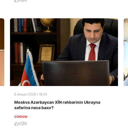
0
0
6 Avqust 2026 / 18:34
Moskva Azərbaycan XİN rəhbərinin Ukrayna
səfərinə necə baxır?
GÜNDƏM
0
0