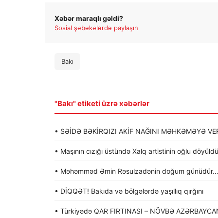
Xəbər maraqlı gəldi?
Sosial şəbəkələrdə paylaşın
Bakı
"Bakı" etiketi üzrə xəbərlər
• SƏİDƏ BƏKİRQIZI AKİF NAĞINI MƏHKƏMƏYƏ VER
• Maşının cızığı üstündə Xalq artistinin oğlu döyü
• Məhəmməd Əmin Rəsulzadənin doğum günüdür
• DİQQƏT! Bakıda və bölgələrdə yaşıllıq qırğını
• Türkiyədə QAR FIRTINASI – NÖVBƏ AZƏRBAYCA