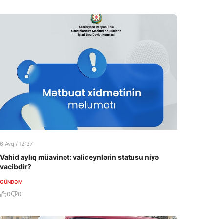
6 Avq / 12:37
Vahid aylıq müavinət: valideynlərin statusu niyə
vacibdir?
GÜNDƏM
0
0