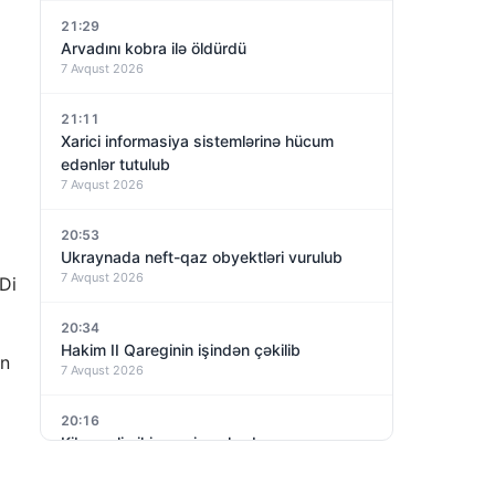
21:29
Arvadını kobra ilə öldürdü
7 Avqust 2026
21:11
Xarici informasiya sistemlərinə hücum
edənlər tutulub
7 Avqust 2026
20:53
Ukraynada neft-qaz obyektləri vurulub
7 Avqust 2026
Di
20:34
Hakim II Qareginin işindən çəkilib
en
7 Avqust 2026
20:16
Kiberpolis iki gənci saxlayıb
7 Avqust 2026