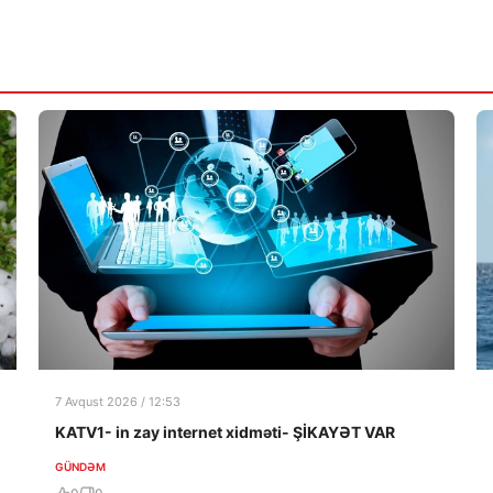
7 Avqust 2026 / 12:53
KATV1- in zay internet xidməti- ŞİKAYƏT VAR
GÜNDƏM