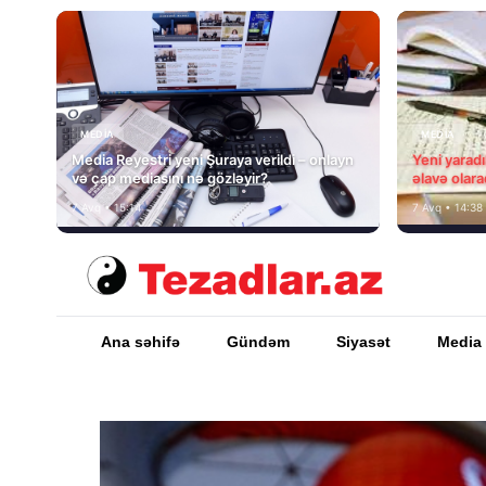
MEDİA
MEDİA
Media Reyestri yeni Şuraya verildi – onlayn
Yeni yarad
və çap mediasını nə gözləyir?
əlavə olara
7 Avq • 15:14
7 Avq • 14:38
Ana səhifə
Gündəm
Siyasət
Media