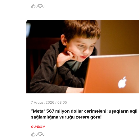
0
0
7 Avqust 2026 / 08:05
“Meta” 567 milyon dollar cərimələni: uşaqların əqli
sağlamlığına vuruğu zərərə görə!
GÜNDƏM
0
0