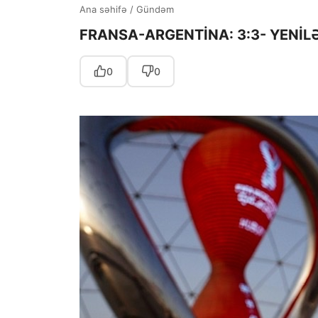
Ana səhifə
/
Gündəm
FRANSA-ARGENTİNA: 3:3- YENİ
0
0