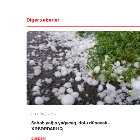
Digər xəbərlər
BU GÜN / 22:12
Sabah yağış yağacaq, dolu düşəcək –
XƏBƏRDARLIQ
GÜNDƏM