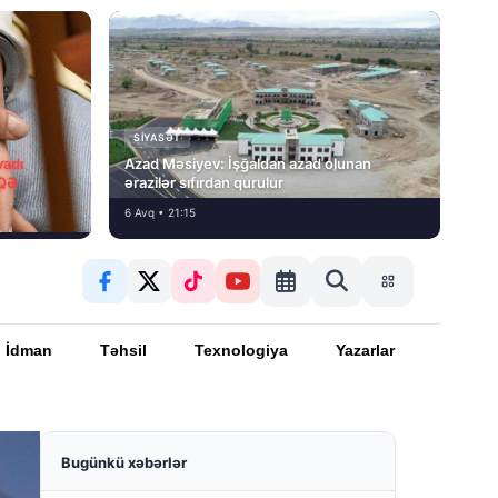
SIYASƏT
vadı
Azad Məsiyev: İşğaldan azad olunan
İQƏ
ərazilər sıfırdan qurulur
6 Avq • 21:15
İdman
Təhsil
Texnologiya
Yazarlar
Bugünkü xəbərlər