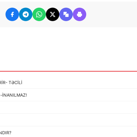
İR- TƏCİLİ
ldü-İNANILMAZ!
…
NDIR?