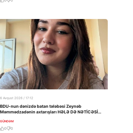
0
0
6 Avqust 2026 / 17:12
BDU-nun dənizdə batan tələbəsi Zeynəb
Məmmədzadənin axtarışları HƏLƏ DƏ NƏTİCƏSİZ
QALIB!
GÜNDƏM
0
0