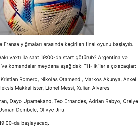
Fransa yığmaları arasında keçirilən final oyunu başlayıb.
akı vaxtı ilə saat 19:00-da start götürüb? Argentina və
b. Və komandalar meydana aşağıdakı “11-lik”lərlə çıxacaqlar:
, Kristian Romero, Nikolas Otamendi, Markos Akunya, Anxel 
eksis Makkallister, Lionel Messi, Xulian Alvares
Varan, Dayo Upamekano, Teo Ernandes, Adrian Rabyo, Orely
Usman Dembele, Olivye Jiru
 19:00-da başlayacaq.