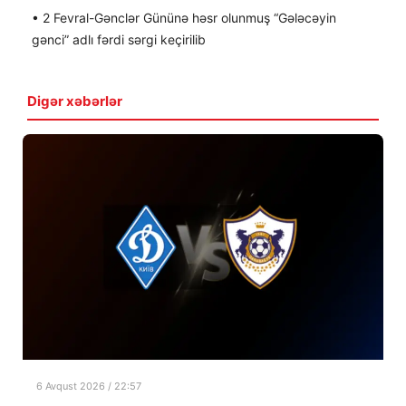
• 2 Fevral-Gənclər Gününə həsr olunmuş “Gələcəyin
gənci” adlı fərdi sərgi keçirilib
Digər xəbərlər
6 Avqust 2026 / 22:57