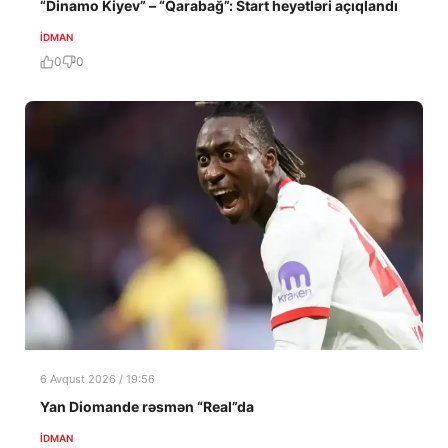
“Dinamo Kiyev” – “Qarabağ”: Start heyətləri açıqlandı
İDMAN
0
0
6 Avqust 2026 / 19:56
Yan Diomande rəsmən “Real”da
İDMAN