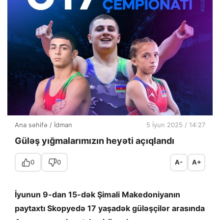
Ana səhifə
/
İdman
5 İyun 2025 / 14:27
Güləş yığmalarımızın heyəti açıqlandı
0
0
A-
A+
İyunun 9-dan 15-dək Şimali Makedoniyanın
paytaxtı Skopyedə 17 yaşadək güləşçilər arasında