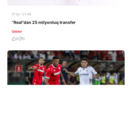
31 İyl / 21:49
“Real”dan 25 milyonluq transfer
İDMAN
0
0