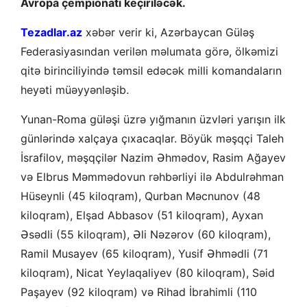
Avropa çempionatı keçiriləcək.
Tezadlar.az
xəbər verir ki, Azərbaycan Güləş
Federasiyasından verilən məlumata görə, ölkəmizi
qitə birinciliyində təmsil edəcək milli komandaların
heyəti müəyyənləşib.
Yunan-Roma güləşi üzrə yığmanın üzvləri yarışın ilk
günlərində xalçaya çıxacaqlar. Böyük məşqçi Taleh
İsrafilov, məşqçilər Nazim Əhmədov, Rasim Ağayev
və Elbrus Məmmədovun rəhbərliyi ilə Abdulrəhman
Hüseynli (45 kiloqram), Qurban Məcnunov (48
kiloqram), Elşad Abbasov (51 kiloqram), Ayxan
Əsədli (55 kiloqram), Əli Nəzərov (60 kiloqram),
Ramil Musayev (65 kiloqram), Yusif Əhmədli (71
kiloqram), Nicat Yeylaqaliyev (80 kiloqram), Səid
Paşayev (92 kiloqram) və Rihad İbrahimli (110