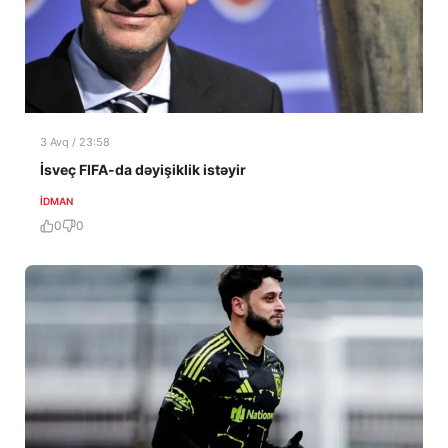
3 Avq / 23:58
İsveç FIFA-da dəyişiklik istəyir
İDMAN
0
0