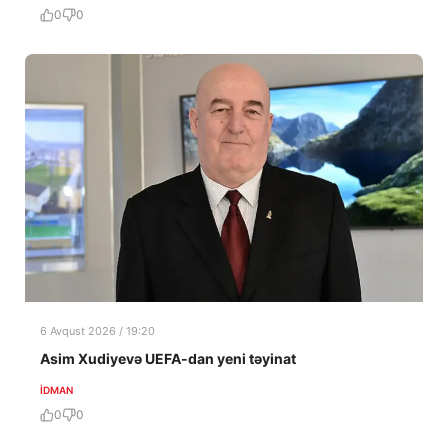
0
0
6 Avqust 2026 / 19:20
Asim Xudiyevə UEFA-dan yeni təyinat
İDMAN
0
0