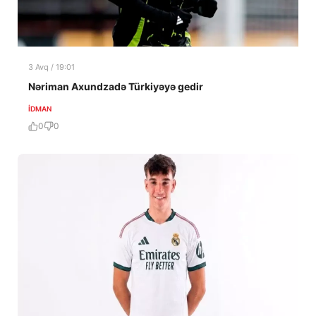
3 Avq / 19:01
Nəriman Axundzadə Türkiyəyə gedir
İDMAN
0
0