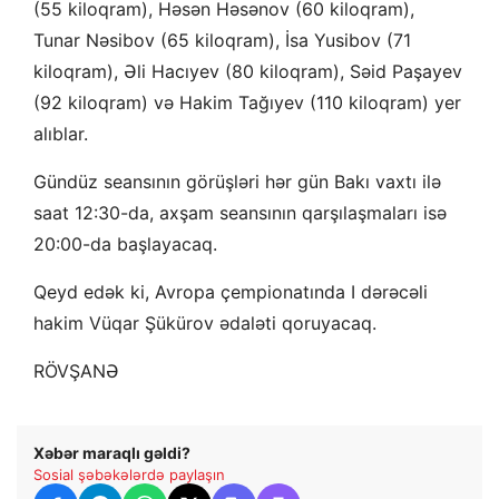
(55 kiloqram), Həsən Həsənov (60 kiloqram),
Tunar Nəsibov (65 kiloqram), İsa Yusibov (71
kiloqram), Əli Hacıyev (80 kiloqram), Səid Paşayev
(92 kiloqram) və Hakim Tağıyev (110 kiloqram) yer
alıblar.
Gündüz seansının görüşləri hər gün Bakı vaxtı ilə
saat 12:30-da, axşam seansının qarşılaşmaları isə
20:00-da başlayacaq.
Qeyd edək ki, Avropa çempionatında I dərəcəli
hakim Vüqar Şükürov ədaləti qoruyacaq.
RÖVŞANƏ
Xəbər maraqlı gəldi?
Sosial şəbəkələrdə paylaşın