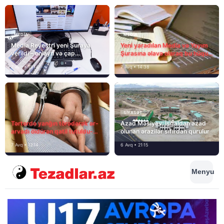
MEDİA
MEDİA
Media Reyestri yeni Şuraya
Yeni yaradılan Media və Yayım
verildi – onlayn və çap
Şurasına əlavə olaraq bu hüquq
mediasını nə gözləyir?
və vəzifələr də verilib
7 Avq • 15:14
7 Avq • 14:38
SIYASƏT
Tərtərdə yanğın törədərək ər-
Azad Məsiyev: İşğaldan azad
arvadı öldürən qatil tutuldu-
olunan ərazilər sıfırdan qurulur
SON DƏQİQƏ
7 Avq • 12:14
6 Avq • 21:15
Menyu