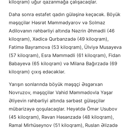
kiloqram) uğur qazanmağa çalışacaqlar.
Daha sonra estafet qadın güləşinə keçəcək. Böyük
məşqçilər Həsrət Məmmədyarov və Solmaz
Adilovanın rəhbərliyi altında Nəzrin Əhmədli (46
kiloqram), Xədicə Qurbanzadə (49 kiloqram),
Fatimə Bayramova (53 kiloqram), Ülviyə Musayeva
(57 kiloqram), Esra Məmmədli (61 kiloqram), Fidan
Babayeva (65 kiloqram) və Milana Bağırzadə (69
kiloqram) çıxış edəcəklər.
Yarışın sonlarında böyük məşqçi Əsgərxan
Novruzov, məşqçilər Vahid Məmmədovla Yaşar
Əliyevin rəhbərliyi altında sərbəst güləşçilər
mübarizəyə qoşulacaqlar. Heyətdə Ömər Usubov
(45 kiloqram), Rəvan Həsənzadə (48 kiloqram),
Ramal Mirhüseynov (51 kiloqram), Ruslan Əlizadə