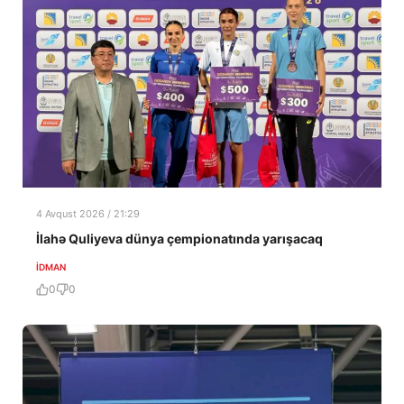
4 Avqust 2026 / 21:29
İlahə Quliyeva dünya çempionatında yarışacaq
İDMAN
0
0