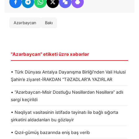
Azərbaycan
Bakı
"Azərbaycan" etiketi üzrə xəbərlər
• Türk Dünyası Antalya Dayanışma Birliği’nden Vali Hulusi
Şahin’e ziyaret-İRAKDAN “TƏZADLAR”A YAZIRLAR
• “Azərbaycan-Misir Dostluğu Nəsillərdən Nəsillərə” adlı
sərgi keçirildi
• Nəqliyat vasitəsinin istifadə təyinatı ilə bağlı sığorta
şirkətini aldadanları bu gözləyir
• Qızıl-gümüş bazarında eniş baş verib