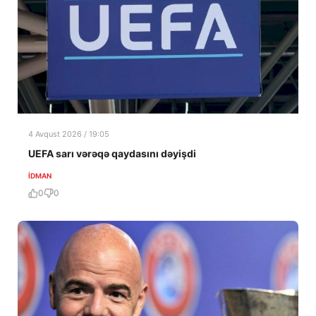
4 Avqust 2026 / 19:05
UEFA sarı vərəqə qaydasını dəyişdi
İDMAN
0
0