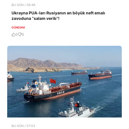
BU GÜN / 09:46
Ukrayna PUA-ları Rusiyanın ən böyük neft emalı
zavoduna “salam verib”!
GÜNDƏM
0
0
BU GÜN / 07:03