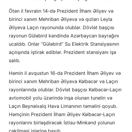
Ötən il fevralın 14-də Prezident İlham Əliyev və
birinci xanım Mehriban Əliyeva və qızları Leyla
Əliyeva Laçın rayonunda olublar. Dövlət başçısı
rayonun Güləbird kəndində Azərbaycan bayrağını
ucaldıb. Onlar “Güləbird” Su Elektrik Stansiyasının
açılışında iştirak ediblər. Prezident stansiyanı işə
salıb.
Həmin il avqustun 16-da Prezident İlham Əliyev və
birinci xanım Mehriban Əliyeva Kəlbəcər və Laçın
rayonlarında olublar. Dövlət başçısı Kəlbəcər-Laçın
avtomobil yolu üzərində inşa olunan tunelin və
Laçın Beynəlxalq Hava Limanının təməlini qoyub.
Həmçinin Prezident İlham Əliyev Kəlbəcər-Laçın
rayonlarını birləşdirəcək İstisu-Minkənd yolunun
çəkilməsi işlərinə baxıb.