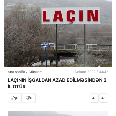
Ana səhifə
/
Gündəm
1 Dekabr 2022 / 04:42
LAÇININ İŞĞALDAN AZAD EDİLMƏSİNDƏN 2
İL ÖTÜR
0
0
A-
A+