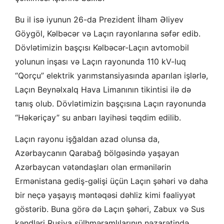
Bu il isə iyunun 26-da Prezident İlham Əliyev
Göygöl, Kəlbəcər və Laçın rayonlarına səfər edib.
Dövlətimizin başçısı Kəlbəcər-Laçın avtomobil
yolunun inşası və Laçın rayonunda 110 kV-luq
“Qorçu” elektrik yarımstansiyasında aparılan işlərlə,
Laçın Beynəlxalq Hava Limanının tikintisi ilə də
tanış olub. Dövlətimizin başçısına Laçın rayonunda
“Həkəriçay” su anbarı layihəsi təqdim edilib.
Laçın rayonu işğaldan azad olunsa da,
Azərbaycanın Qarabağ bölgəsində yaşayan
Azərbaycan vətəndaşları olan ermənilərin
Ermənistana gediş-gəlişi üçün Laçın şəhəri və daha
bir neçə yaşayış məntəqəsi dəhliz kimi fəaliyyət
göstərib. Buna görə də Laçın şəhəri, Zabux və Sus
kəndləri Rusiya sülhməramlılarının nəzarətində