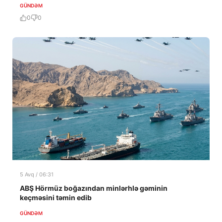
GÜNDƏM
0
0
5 Avq / 06:31
ABŞ Hörmüz boğazından minlərhlə gəminin
keçməsini təmin edib
GÜNDƏM