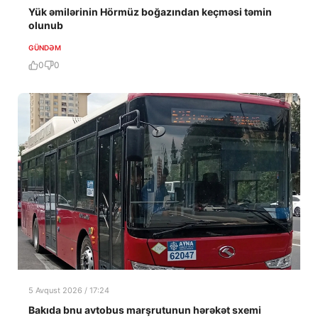
Yük əmilərinin Hörmüz boğazından keçməsi təmin
olunub
GÜNDƏM
0
0
5 Avqust 2026 / 17:24
Bakıda bnu avtobus marşrutunun hərəkət sxemi