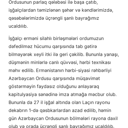
Ordusunun parlaq qələbəsi ilə başa çatıb,
işğalçılardan təmizlənən şəhər və kəndlərimizdə,
qəsəbələrimizdə üçrəngli şanlı bayrağımız
ucaldılıb.
İşğalçı erməni silahlı birləşmələri ordumuzun
dəfedilməz hücumu qarşısında tab gətirə
bilməyərək xeyli itki ilə geri çəkilib. Bununla yanaşı,
düşmənin minlərlə canlı qüvvəsi, hərbi texnikası
məhv edilib. Ermənistanın hərbi-siyasi rəhbərliyi
Azərbaycan Ordusu qarşısında müqavimət
göstərməyin faydasız olduğunu anlayaraq
kapitulyasiya sənədinə imza atmağa məcbur olub.
Bununla da 27 il işğal altında olan Laçın rayonu
dekabrın 1-də qəsbkarlardan azad edilib, həmin
gün Azərbaycan Ordusunun bölmələri rayona daxil
olub və orada üçrəngli şanlı bayrağımız ucaldılıb.