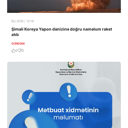
BU GÜN / 13:16
Şimali Koreya Yapon dənizinə doğru naməlum raket
atıb
GÜNDƏM
0
0