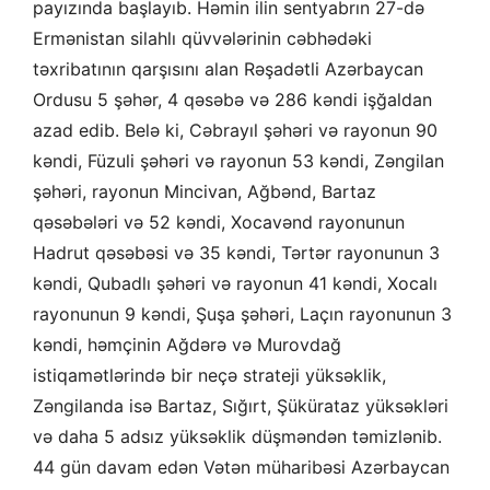
payızında başlayıb. Həmin ilin sentyabrın 27-də
Ermənistan silahlı qüvvələrinin cəbhədəki
təxribatının qarşısını alan Rəşadətli Azərbaycan
Ordusu 5 şəhər, 4 qəsəbə və 286 kəndi işğaldan
azad edib. Belə ki, Cəbrayıl şəhəri və rayonun 90
kəndi, Füzuli şəhəri və rayonun 53 kəndi, Zəngilan
şəhəri, rayonun Mincivan, Ağbənd, Bartaz
qəsəbələri və 52 kəndi, Xocavənd rayonunun
Hadrut qəsəbəsi və 35 kəndi, Tərtər rayonunun 3
kəndi, Qubadlı şəhəri və rayonun 41 kəndi, Xocalı
rayonunun 9 kəndi, Şuşa şəhəri, Laçın rayonunun 3
kəndi, həmçinin Ağdərə və Murovdağ
istiqamətlərində bir neçə strateji yüksəklik,
Zəngilanda isə Bartaz, Sığırt, Şükürataz yüksəkləri
və daha 5 adsız yüksəklik düşməndən təmizlənib.
44 gün davam edən Vətən müharibəsi Azərbaycan