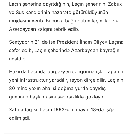
Laçın şəhərinə qayıtdığının, Laçın şəhərinin, Zabux
və Sus kəndlərinin nəzarətə götürüldüyünün
müjdəsini verib. Bununla bağlı bütün laçınlıları və
Azərbaycan xalqını təbrik edib.
Sentyabrın 21-də isə Prezident İlham Əliyev Laçına
səfər edib, Laçın şəhərində Azərbaycan bayrağını
ucaldıb.
Hazırda Laçında bərpa-yenidənqurma işləri aparılır,
yeni infrastruktur yaradılır, rayon dirçəldilir. Laçının
80 minə yaxın əhalisi doğma yurda qayıdış
gününün başlamasını səbirsizliklə gözləyir.
Xatırladaq ki, Laçın 1992-ci il mayın 18-də işğal
edilmişdi.