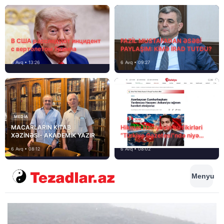
В США расследуют инцидент
FAZİL MUSTAFADAN ƏSƏBİ
с вертолетом Трампа
PAYLAŞIM: KİMƏ İRAD TUTDU?
6 Avq • 13:26
6 Avq • 09:27
MEDİA
MACARLARIN KİTAB
Hikmət Hacıyevin bu fikirləri
XƏZİNƏSİ- AKADEMİK YAZIR
“Türkiye Gazetesi”ndə niyə
təhrif edilib?
6 Avq • 08:12
6 Avq • 08:02
Menyu