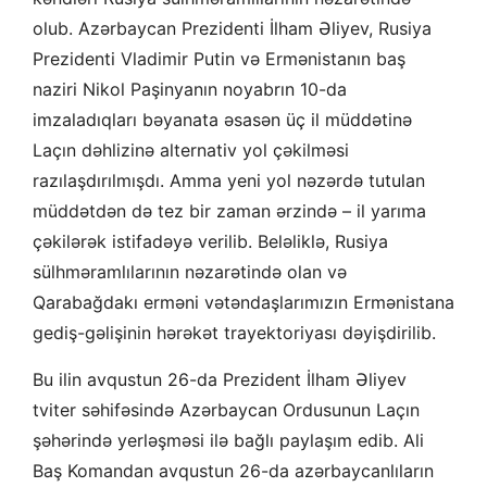
olub. Azərbaycan Prezidenti İlham Əliyev, Rusiya
Prezidenti Vladimir Putin və Ermənistanın baş
naziri Nikol Paşinyanın noyabrın 10-da
imzaladıqları bəyanata əsasən üç il müddətinə
Laçın dəhlizinə alternativ yol çəkilməsi
razılaşdırılmışdı. Amma yeni yol nəzərdə tutulan
müddətdən də tez bir zaman ərzində – il yarıma
çəkilərək istifadəyə verilib. Beləliklə, Rusiya
sülhməramlılarının nəzarətində olan və
Qarabağdakı erməni vətəndaşlarımızın Ermənistana
gediş-gəlişinin hərəkət trayektoriyası dəyişdirilib.
Bu ilin avqustun 26-da Prezident İlham Əliyev
tviter səhifəsində Azərbaycan Ordusunun Laçın
şəhərində yerləşməsi ilə bağlı paylaşım edib. Ali
Baş Komandan avqustun 26-da azərbaycanlıların