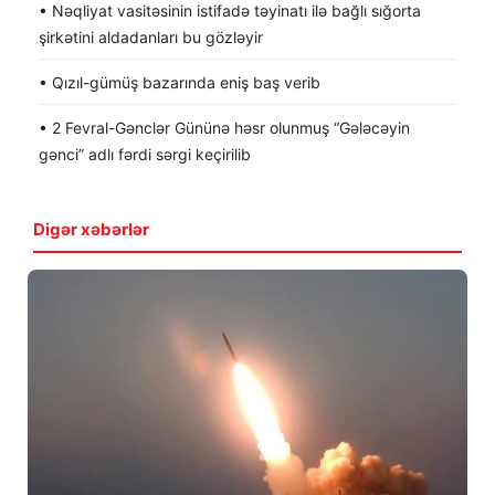
• Nəqliyat vasitəsinin istifadə təyinatı ilə bağlı sığorta
şirkətini aldadanları bu gözləyir
• Qızıl-gümüş bazarında eniş baş verib
• 2 Fevral-Gənclər Gününə həsr olunmuş “Gələcəyin
gənci” adlı fərdi sərgi keçirilib
Digər xəbərlər