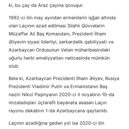
ki, bu çay da Araz çayına qovuşur.
1992-ci ilin may ayından ermənilərin işğalı altında
olan Laçının azad edilməsi Silahlı Qüvvələrin
Müzəffər Ali Baş Komandanı, Prezident İlham
Əliyevin siyasi liderliyi, sərkərdəlik qabiliyyəti və
Azərbaycan Ordusunun Vətən müharibəsindəki
uğurlu hərbi əməliyyatları nəticəsində mümkün
olub.
Belə ki, Azərbaycan Prezidenti İlham Əliyev, Rusiya
Prezidenti Vladimir Putin və Ermənistanın Baş
naziri Nikol Paşinyanın 2020-ci il noyabrın 10-da
imzaladıqları üçtərəfli bəyanata əsasən Laçın
rayonu dekabrın 1-də Azərbaycana qaytarılıb.
Laçının azadlığına gedən yol isə 2020-ci ilin