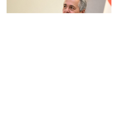
4 Avq / 13:34
Azərbaycan və Ermənistan arasında davamlı sülh
artıq əlçatandır!
GÜNDƏM
0
0