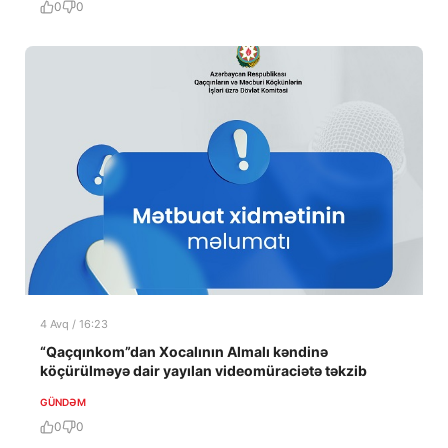
0
0
4 Avq / 16:23
“Qaçqınkom”dan Xocalının Almalı kəndinə
köçürülməyə dair yayılan videomüraciətə təkzib
GÜNDƏM
0
0