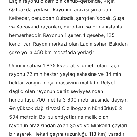
Laçın rayonu ölkəmizin cənub-qərbində, Kiçik
Qafqazda yerləşir. Rayonun ərazisi şimaldan
Kəlbəcər, cənubdan Qubadlı, şərqdən Xocalı, Şuşa
və Xocavənd rayonları, qərbdən isə Ermənistanla
həmsərhəddir. Rayonun 1 şəhər, 1 qəsəbə, 125
kəndi var. Rayon mərkəzi olan Laçın şəhəri Bakıdan
şose yolla 450 km məsafədə yerləşir.
Ümumi sahəsi 1 835 kvadrat kilometr olan Laçın
rayonu 72 min hektar yaylaq sahəsinə və 34 min
hektar zəngin meşə massivinə malikdir. Relyefi
dağlıq olan rayonun dəniz səviyyəsindən
hündürlüyü 700 metrlə 3 600 metr arasında dəyişir.
Ən yüksək dağ zirvəsi Qızılboğazın hündürlüyü 3
594 metrdir. Bol su ehtiyatlarına malik olan
rayonun ərazisindən axan Şəlvə və Minkənd çayları
birləşərək Həkəri çayını (uzunluğu 113 km) yaradır