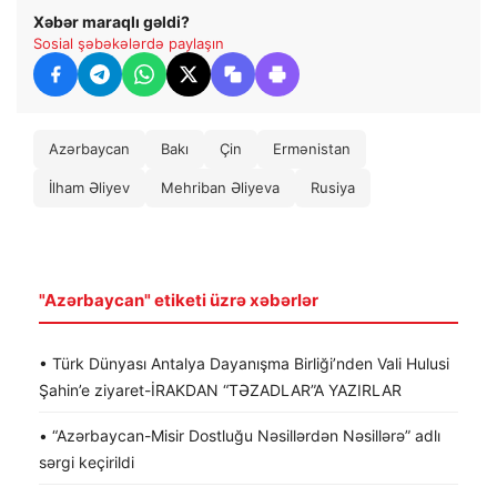
Xəbər maraqlı gəldi?
Sosial şəbəkələrdə paylaşın
Azərbaycan
Bakı
Çin
Ermənistan
İlham Əliyev
Mehriban Əliyeva
Rusiya
"Azərbaycan" etiketi üzrə xəbərlər
• Türk Dünyası Antalya Dayanışma Birliği’nden Vali Hulusi
Şahin’e ziyaret-İRAKDAN “TƏZADLAR”A YAZIRLAR
• “Azərbaycan-Misir Dostluğu Nəsillərdən Nəsillərə” adlı
sərgi keçirildi