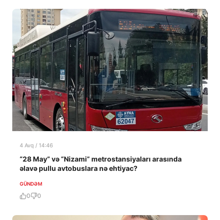
4 Avq / 14:46
“28 May” və “Nizami” metrostansiyaları arasında
əlavə pullu avtobuslara nə ehtiyac?
GÜNDƏM
0
0