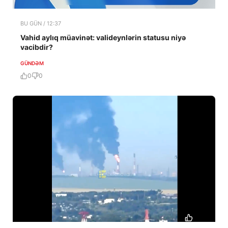
BU GÜN / 12:37
Vahid aylıq müavinət: valideynlərin statusu niyə
vacibdir?
GÜNDƏM
0
0