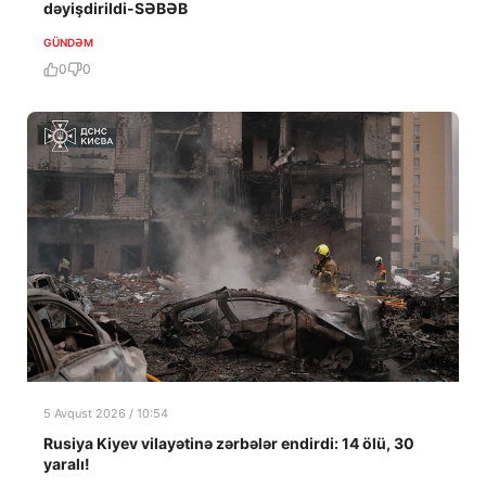
dəyişdirildi-SƏBƏB
GÜNDƏM
0
0
5 Avqust 2026 / 10:54
Rusiya Kiyev vilayətinə zərbələr endirdi: 14 ölü, 30
yaralı!