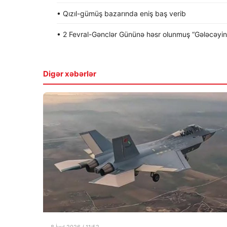
• Qızıl-gümüş bazarında eniş baş verib
• 2 Fevral-Gənclər Gününə həsr olunmuş “Gələcəyin gə
Digər xəbərlər
8 İyul 2026 / 11:52