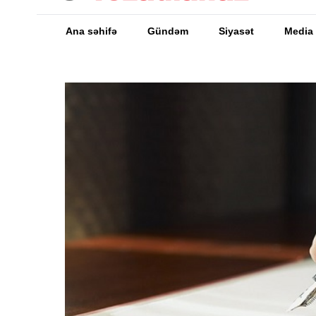
Ana səhifə
Gündəm
Siyasət
Media