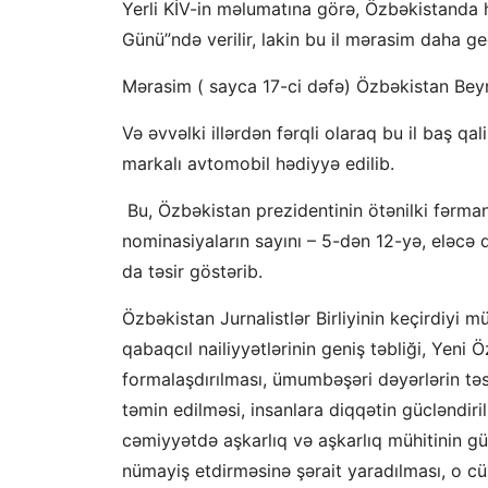
Yerli KİV-in məlumatına görə, Özbəkistanda
Günü”ndə verilir, lakin bu il mərasim daha ge
Mərasim ( sayca 17-ci dəfə) Özbəkistan Beyn
Və əvvəlki illərdən fərqli olaraq bu il baş qa
markalı avtomobil hədiyyə edilib.
Bu, Özbəkistan prezidentinin ötənilki fərman
nominasiyaların sayını – 5-dən 12-yə, eləcə d
da təsir göstərib.
Özbəkistan Jurnalistlər Birliyinin keçirdiyi m
qabaqcıl nailiyyətlərinin geniş təbliği, Yeni
formalaşdırılması, ümumbəşəri dəyərlərin təs
təmin edilməsi, insanlara diqqətin gücləndirilm
cəmiyyətdə aşkarlıq və aşkarlıq mühitinin güc
nümayiş etdirməsinə şərait yaradılması, o cüm