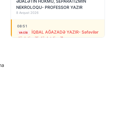
ƏDALƏTİN HÖKMÜ, SEPARATİZMİN
NEKROLOQU- PROFESSOR YAZIR
8 Avqust 2026
08:51
İQBAL AĞAZADƏ YAZIR- Səfəvilər
VACIB
dövləti milli dövlətdirmi?
8 Avqust 2026
08:39
Erməni polisi stadionda separatçı
na
“Artsax”ın bayrağını müsadirə etdi və…
8 Avqust 2026
07:27
Rusiya Kiyevə PUA-larla hücum edib: 3
nəfər ölüb, dağıntılar var
8 Avqust 2026