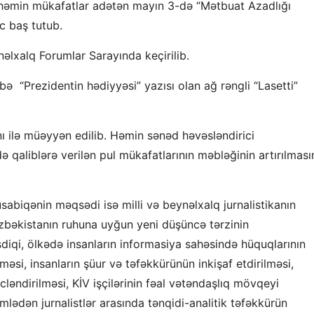
 həmin mükafatlar adətən mayın 3-də “Mətbuat Azadlığı
c baş tutub.
əlxalq Forumlar Sarayında keçirilib.
libə “Prezidentin hədiyyəsi” yazısı olan ağ rəngli “Lasetti”
ı ilə müəyyən edilib. Həmin sənəd həvəsləndirici
ə qaliblərə verilən pul mükafatlarının məbləğinin artırılması
üsabiqənin məqsədi isə milli və beynəlxalq jurnalistikanın
 Özbəkistanın ruhuna uyğun yeni düşüncə tərzinin
diqi, ölkədə insanların informasiya sahəsində hüquqlarının
əsi, insanların şüur ​​və təfəkkürünün inkişaf etdirilməsi,
ləndirilməsi, KİV işçilərinin fəal vətəndaşlıq mövqeyi
lədən jurnalistlər arasında tənqidi-analitik təfəkkürün