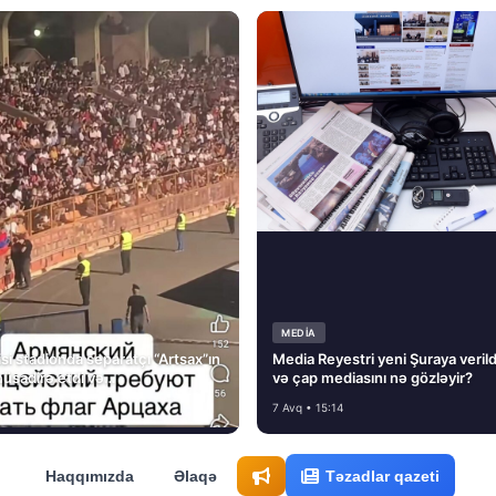
MEDİA
si stadionda separatçı “Artsax”ın
Media Reyestri yeni Şuraya verild
müsadirə etdi və…
və çap mediasını nə gözləyir?
7 Avq • 15:14
Haqqımızda
Əlaqə
Təzadlar qazeti