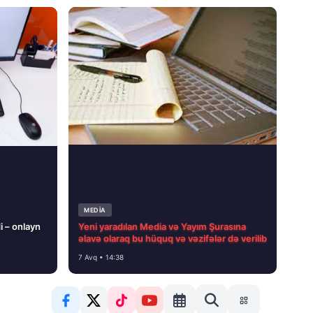
MEDİA
i – onlayn
Yeni yaradılan Media və Yayım Şurasına
əlavə olaraq bu hüquq və vəzifələr də verilib
7 Avq • 14:38