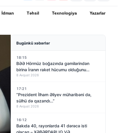
İdman
Təhsil
Texnologiya
Yazarlar
Bugünkü xəbərlər
18:15
BƏƏ Hörmüz boğazında gəmilərindən
birinə İranın raket hücumu olduğunu
8 Avqust 2026
açıqladı
17:21
“Prezident İlham Əliyev müharibəni də,
sülhü də qazandı…”
8 Avqust 2026
16:12
Bakıda 40, rayonlarda 41 dərəcə isti
olacaq – XƏBƏRDARLIQ VƏ…