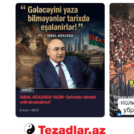
MEDİA
İQBAL AĞAZADƏ YAZIR- Səfəvilər dövləti
Erməni poli
milli dövlətdirmi?
bayrağını 
8 Avq • 08:51
8 Avq • 08:39