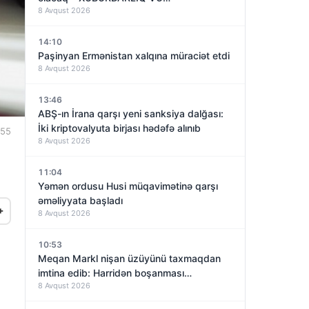
8 Avqust 2026
14:10
Paşinyan Ermənistan xalqına müraciət etdi
8 Avqust 2026
13:46
ABŞ-ın İrana qarşı yeni sanksiya dalğası:
İki kriptovalyuta birjası hədəfə alınıb
:55
8 Avqust 2026
11:04
Yəmən ordusu Husi müqavimətinə qarşı
əməliyyata başladı
+
8 Avqust 2026
10:53
Meqan Markl nişan üzüyünü taxmaqdan
imtina edib: Harridən boşanması
8 Avqust 2026
yaxınlaşırmı?