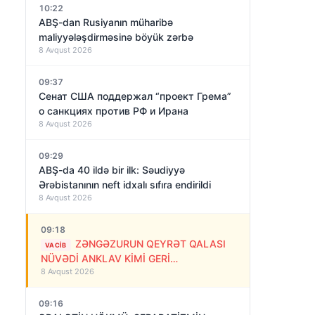
10:22
ABŞ-dan Rusiyanın müharibə
maliyyələşdirməsinə böyük zərbə
8 Avqust 2026
09:37
Сенат США поддержал “проект Грема”
о санкциях против РФ и Ирана
8 Avqust 2026
09:29
ABŞ-da 40 ildə bir ilk: Səudiyyə
Ərəbistanının neft idxalı sıfıra endirildi
8 Avqust 2026
09:18
ZƏNGƏZURUN QEYRƏT QALASI
VACIB
NÜVƏDİ ANKLAV KİMİ GERİ
8 Avqust 2026
QAYTARILMALIDIR!
09:16