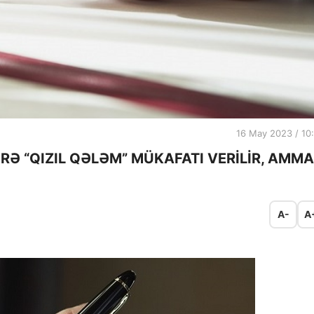
16 May 2023 / 10
Ə “QIZIL QƏLƏM” MÜKAFATI VERİLİR, AMMA
A-
A