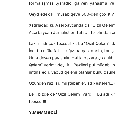
formalaşması ,yaradıcılığa yeni yanaşma və 
Qeyd edək ki, müsabiqəyə 500-dən çox KİV
Xatırladaq ki, Azərbaycanda da “Qızıl Qələm
Azərbaycan Jurnalistlər İttifaqı tərəfindən ən
Lakin indi çox təəssüf ki, bu “Qızıl Qələm”
İndi bu mükafat – kağız parçası dosta, tanışa
kimə desən paylanılır. Hətta bazara çıxarılıb 
Qələm” verim” deyilir… Bəziləri pul müqabilində
imtina edir, yaxud qələmi olanlar bunu özünə
Özündən razılar, müştəbehlər, ad xəstələri… d
Bəli, bizdə də “Qızıl Qələm” vardı… Bu adı 
təəssüf!!!
Y.MƏMMƏDLİ