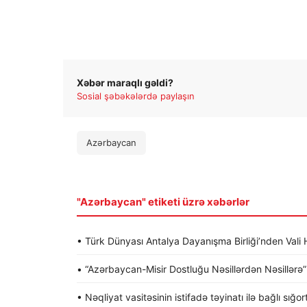
Xəbər maraqlı gəldi?
Sosial şəbəkələrdə paylaşın
Azərbaycan
"Azərbaycan" etiketi üzrə xəbərlər
• Türk Dünyası Antalya Dayanışma Birliği’nden Va
• “Azərbaycan-Misir Dostluğu Nəsillərdən Nəsillərə” a
• Nəqliyat vasitəsinin istifadə təyinatı ilə bağlı sığo