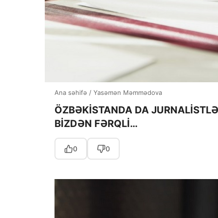
Ana səhifə
/
Yasəmən Məmmədova
ÖZBƏKİSTANDA DA JURNALİSTLƏR
BİZDƏN FƏRQLİ…
0
0