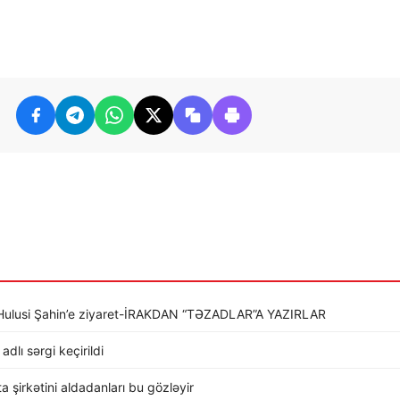
li Hulusi Şahin’e ziyaret-İRAKDAN “TƏZADLAR”A YAZIRLAR
dlı sərgi keçirildi
rta şirkətini aldadanları bu gözləyir