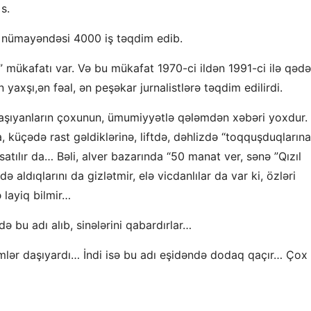
s.
 nümayəndəsi 4000 iş təqdim edib.
” mükafatı var. Və bu mükafat 1970-ci ildən 1991-ci ilə qəd
 yaxşı,ən fəal, ən peşəkar jurnalistlərə təqdim edilirdi.
i daşıyanların çoxunun, ümumiyyətlə qələmdən xəbəri yoxdur.
, küçədə rast gəldiklərinə, liftdə, dəhlizdə “toqquşduqlarına
satılır da… Bəli, alver bazarında “50 manat ver, sənə ”Qızıl
 aldıqlarını da gizlətmir, elə vicdanlılar da var ki, özləri
 layiq bilmir…
ə bu adı alıb, sinələrini qabardırlar…
kimlər daşıyardı… İndi isə bu adı eşidəndə dodaq qaçır… Çox