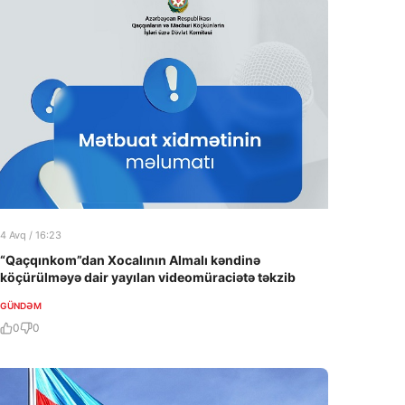
4 Avq / 16:23
“Qaçqınkom”dan Xocalının Almalı kəndinə
köçürülməyə dair yayılan videomüraciətə təkzib
GÜNDƏM
0
0