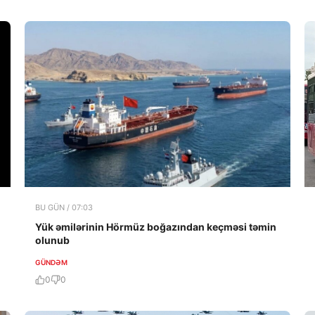
BU GÜN / 07:03
Yük əmilərinin Hörmüz boğazından keçməsi təmin
olunub
GÜNDƏM
0
0