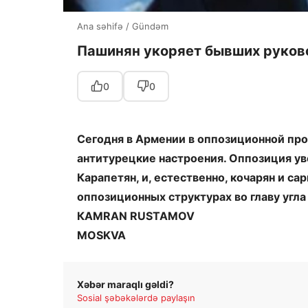
Ana səhifə
/
Gündəm
Пашинян укоряет бывших руков
0
0
Сегодня в Армении в оппозиционной про
антитурецкие настроения. Оппозиция уве
Карапетян, и, естественно, кочарян и са
оппозиционных структурах во главу угла
КAMRAN RUSTAMOV
MOSKVA
Xəbər maraqlı gəldi?
Sosial şəbəkələrdə paylaşın