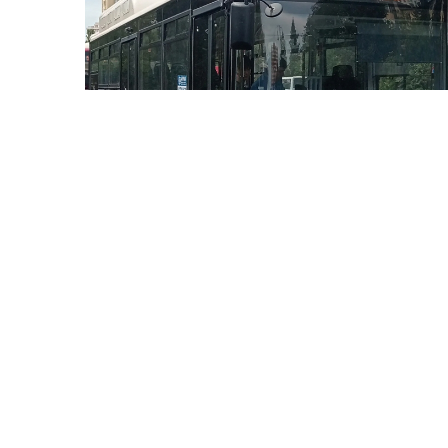
4 Avq / 14:46
“28 May” və “Nizami” metrostansiyaları arasında
əlavə pullu avtobuslara nə ehtiyac?
GÜNDƏM
0
0