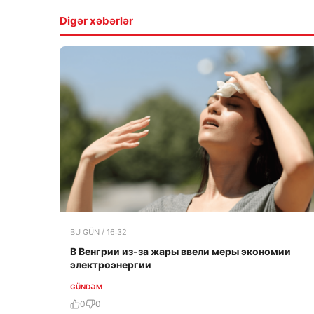
Digər xəbərlər
BU GÜN / 16:32
В Венгрии из-за жары ввели меры экономии
электроэнергии
GÜNDƏM
0
0