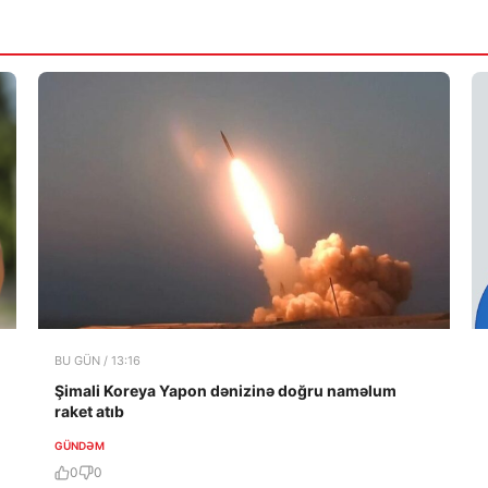
BU GÜN / 13:16
Şimali Koreya Yapon dənizinə doğru naməlum
raket atıb
GÜNDƏM
0
0