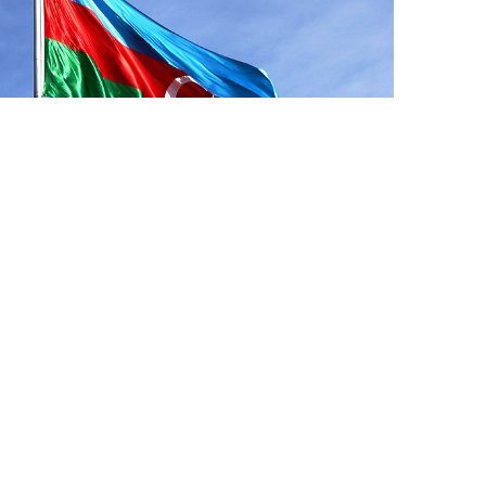
4 Avq / 08:02
ATƏT-in fəaliyyətdə olan sədri Azərbaycana ilk
rəsmi səfərə gəlib
GÜNDƏM
0
0