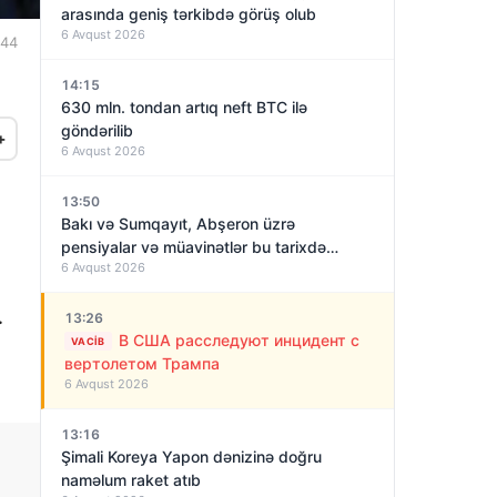
arasında geniş tərkibdə görüş olub
6 Avqust 2026
:44
14:15
630 mln. tondan artıq neft BTC ilə
göndərilib
+
6 Avqust 2026
13:50
Bakı və Sumqayıt, Abşeron üzrə
pensiyalar və müavinətlər bu tarixdə
6 Avqust 2026
veriləcək
.
13:26
В США расследуют инцидент с
VACIB
вертолетом Трампа
6 Avqust 2026
13:16
Şimali Koreya Yapon dənizinə doğru
naməlum raket atıb