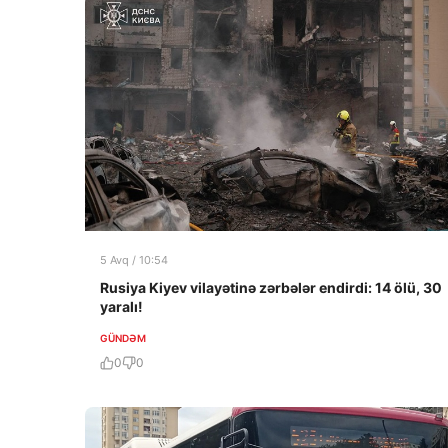
5 Avq / 10:54
Rusiya Kiyev vilayətinə zərbələr endirdi: 14 ölü, 30
yaralı!
GÜNDƏM
0
0