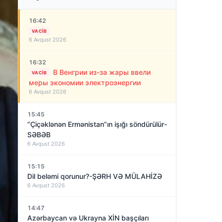
16:42
VACIB
6 Avqust 2026
16:32
В Венгрии из-за жары ввели
VACIB
меры экономии электроэнергии
6 Avqust 2026
15:45
“Çiçəklənən Ermənistan”ın işığı söndürülür-
SƏBƏB
6 Avqust 2026
15:15
Dil beləmi qorunur?-ŞƏRH VƏ MÜLAHİZƏ
6 Avqust 2026
14:47
Azərbaycan və Ukrayna XİN başçıları