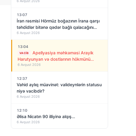
6 Avqust 2026
13:07
İran rəsmisi Hörmüz boğazının İrana qarşı
təhdidlər bitənə qədər bağlı qalacağını
6 Avqust 2026
deyir
13:04
Apellyasiya məhkəməsi Arayik
VACIB
Harutyunyan və dostlarının hökmünü
6 Avqust 2026
qüvvədə saxladı!
12:37
Vahid aylıq müavinət: valideynlərin statusu
niyə vacibdir?
6 Avqust 2026
12:10
Əlisa Nicatın 90 illiyinə alqış…
6 Avqust 2026
11:47