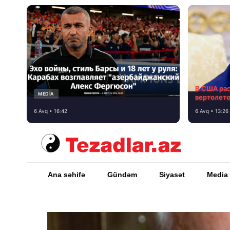
В США ра
MEDİA
вертолет
6 Avq • 16:42
6 Avq • 13:26
Ana səhifə
Gündəm
Siyasət
Media