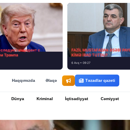
сследуют инцидент с
FAZİL MUSTAFADAN ƏSƏBİ PAY
ом Трампа
KİMƏ İRAD TUTDU?
6 Avq • 09:27
Haqqımızda
Əlaqə
Təzadlar qazeti
Dünya
Kriminal
İqtisadiyyat
Cəmiyyət