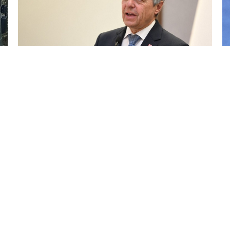
4 Avq / 13:34
Azərbaycan və Ermənistan arasında davamlı sülh
artıq əlçatandır!
GÜNDƏM
0
0