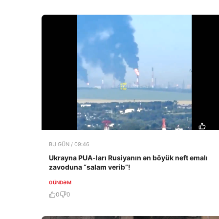
BU GÜN / 09:46
Ukrayna PUA-ları Rusiyanın ən böyük neft emalı
zavoduna “salam verib”!
GÜNDƏM
0
0