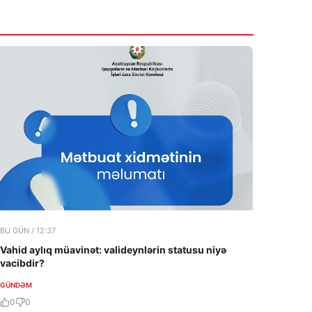
Tərtərdə ər-arvad yanaraq öldü-SƏBƏB
6 Avqust 2026
11:26
Глава МИД Азербайджана
VACIB
прибыл в Украину
6 Avqust 2026
BU GÜN / 12:37
Vahid aylıq müavinət: valideynlərin statusu niyə
vacibdir?
GÜNDƏM
0
0