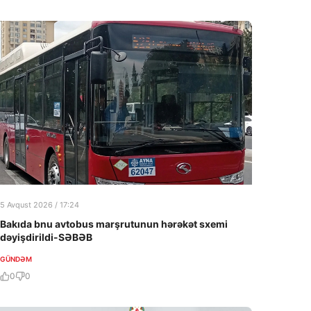
5 Avqust 2026 / 17:24
Bakıda bnu avtobus marşrutunun hərəkət sxemi
dəyişdirildi-SƏBƏB
GÜNDƏM
0
0