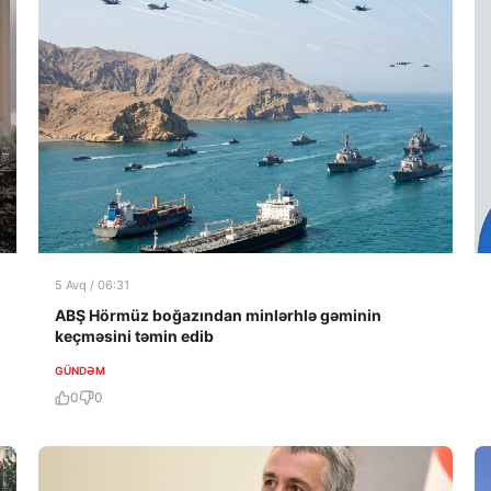
5 Avq / 06:31
ABŞ Hörmüz boğazından minlərhlə gəminin
keçməsini təmin edib
GÜNDƏM
0
0