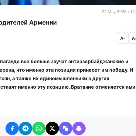
22 May 2026 / 12
одителей Армении
A-
A
паганде все больше звучат антиазербайджанские и
рена, что именно эта позиция принесет им победу. И
ргсян, а также их единомышленники в других
 ставят именно эту позицию. Братание отменяется ими