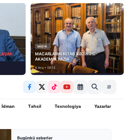
MEDİA
LAŞIM:
MACARLARIN KİTAB XƏZİNƏSİ-
AKADEMİK YAZIR
6 Avq • 08:12
İdman
Təhsil
Texnologiya
Yazarlar
Bugünkü xəbərlər