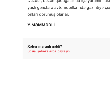
Düzdür, bəzən qadağalar da işə yaramır, laki
yaşlı gənclərə avtomobillərində gəzintiyə çı
onları qorumuş olarlar.
Y.MƏMMƏDLİ
Xəbər maraqlı gəldi?
Sosial şəbəkələrdə paylaşın