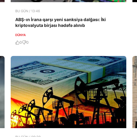
BU GÜN / 13:46
ABŞ-ın İrana qarşı yeni sanksiya dalğası: İki
kriptovalyuta birjası hədəfə alınıb
DÜNYA
0
0