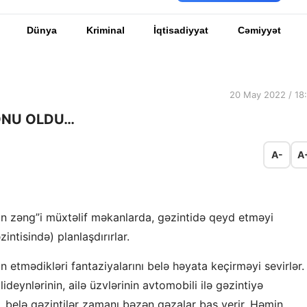
Dünya
Kriminal
İqtisadiyyat
Cəmiyyət
20 May 2022 / 18
ONU OLDU…
A-
A
on zəng”i müxtəlif məkanlarda, gəzintidə qeyd etməyi
ntisində) planlaşdırırlar.
etmədikləri fantaziyalarını belə həyata keçirməyi sevirlər.
ideynlərinin, ailə üzvlərinin avtomobili ilə gəzintiyə
, belə gəzintilər zamanı bəzən qəzalar baş verir. Həmin