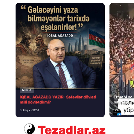
MEDİA
İQBAL AĞAZADƏ YAZIR- Səfəvilər dövləti
Erməni poli
milli dövlətdirmi?
bayrağını 
8 Avq • 08:51
8 Avq • 08:39