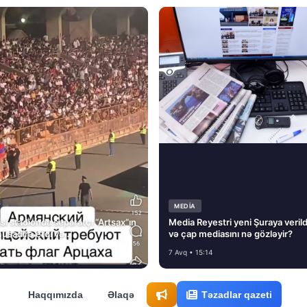
MEDİA
si stadionda separatçı “Artsax”ın
Media Reyestri yeni Şuraya verild
müsadirə etdi və…
və çap mediasını nə gözləyir?
7 Avq • 15:14
Haqqımızda
Əlaqə
Təzadlar qazeti