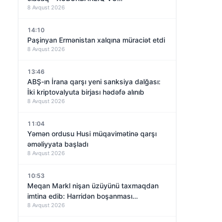
8 Avqust 2026
14:10
Paşinyan Ermənistan xalqına müraciət etdi
8 Avqust 2026
13:46
ABŞ-ın İrana qarşı yeni sanksiya dalğası:
İki kriptovalyuta birjası hədəfə alınıb
8 Avqust 2026
11:04
Yəmən ordusu Husi müqavimətinə qarşı
əməliyyata başladı
8 Avqust 2026
10:53
Meqan Markl nişan üzüyünü taxmaqdan
imtina edib: Harridən boşanması
8 Avqust 2026
yaxınlaşırmı?