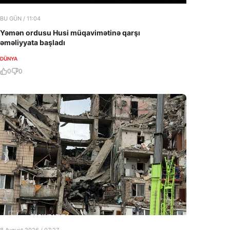
BU GÜN / 11:04
Yəmən ordusu Husi müqavimətinə qarşı
əməliyyata başladı
DÜNYA
0
0