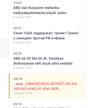
8
10:22
ABŞ-dan Rusiyanın müharibə
maliyyələşdirməsinə böyük zərbə
8 Avqust 2026
09:37
Сенат США поддержал “проект Грема”
о санкциях против РФ и Ирана
8 Avqust 2026
09:29
ABŞ-da 40 ildə bir ilk: Səudiyyə
Ərəbistanının neft idxalı sıfıra endirildi
8 Avqust 2026
09:18
ZƏNGƏZURUN QEYRƏT QALASI
VACIB
NÜVƏDİ ANKLAV KİMİ GERİ
8 Avqust 2026
QAYTARILMALIDIR!
09:16