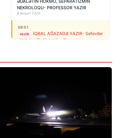
ƏDALƏTİN HÖKMÜ, SEPARATİZMİN
NEKROLOQU- PROFESSOR YAZIR
8 Avqust 2026
08:51
İQBAL AĞAZADƏ YAZIR- Səfəvilər
VACIB
dövləti milli dövlətdirmi?
8 Avqust 2026
08:39
Erməni polisi stadionda separatçı
“Artsax”ın bayrağını müsadirə etdi və…
8 Avqust 2026
07:27
Rusiya Kiyevə PUA-larla hücum edib: 3
nəfər ölüb, dağıntılar var
8 Avqust 2026