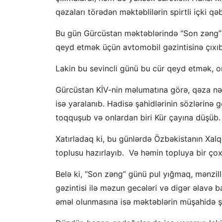
qəzaları törədən məktəblilərin spirtli içki 
Bu gün Gürcüstan məktəblərində “Son zəng” 
qeyd etmək üçün avtomobil gəzintisinə çıxıb
Lakin bu sevincli günü bu cür qeyd etmək, o
Gürcüstan KİV-nin məlumatına görə, qəza nəti
isə yaralanıb. Hadisə şahidlərinin sözlərinə g
toqquşub və onlardan biri Kür çayına düşüb.
Xatırladaq ki, bu günlərdə Özbəkistanın Xalq 
toplusu hazırlayıb. Və həmin topluya bir çox
Belə ki, “Son zəng” günü pul yığmaq, mənzill
gəzintisi ilə məzun gecələri və digər əlavə 
əməl olunmasına isə məktəblərin müşahidə şur