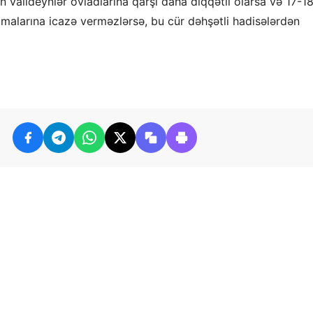
n valideynlər övladlarına qarşı daha diqqətli olarsa və 17-1
xmalarına icazə verməzlərsə, bu cür dəhşətli hadisələrdən