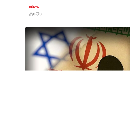
DÜNYA
0
0
7 Avq / 19:47
İranda rejimi devirmək planı iflasa uğradı! İsraildə
bir çox Mossad rəsmisi işdən çıxarıldı
DÜNYA