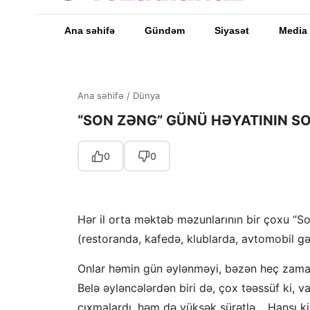
Ana səhifə
Gündəm
Siyasət
Media
Ana səhifə
/
Dünya
“SON ZƏNG” GÜNÜ HƏYATININ S
0
0
Hər il orta məktəb məzunlarının bir çoxu “S
(restoranda, kafedə, klublarda, avtomobil gəzi
Onlar həmin gün əylənməyi, bəzən heç zaman 
Belə əyləncələrdən biri də, çox təəssüf ki, val
çıxmalardı, həm də yüksək sürətlə… Hansı ki