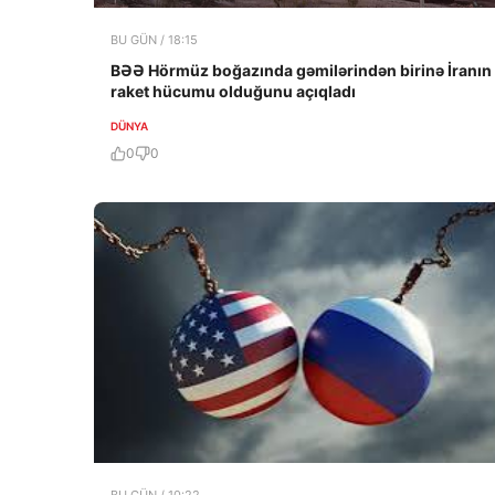
BU GÜN / 18:15
BƏƏ Hörmüz boğazında gəmilərindən birinə İranın
raket hücumu olduğunu açıqladı
DÜNYA
0
0