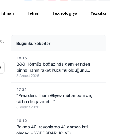
İdman
Təhsil
Texnologiya
Yazarlar
:02
Bugünkü xəbərlər
18:15
BƏƏ Hörmüz boğazında gəmilərindən
+
birinə İranın raket hücumu olduğunu
8 Avqust 2026
açıqladı
17:21
“Prezident İlham Əliyev müharibəni də,
sülhü də qazandı…”
8 Avqust 2026
16:12
Bakıda 40, rayonlarda 41 dərəcə isti
olacaq – XƏBƏRDARLIQ VƏ…