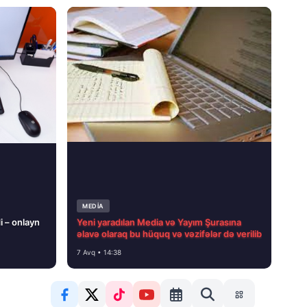
MEDİA
i – onlayn
Yeni yaradılan Media və Yayım Şurasına
əlavə olaraq bu hüquq və vəzifələr də verilib
7 Avq • 14:38