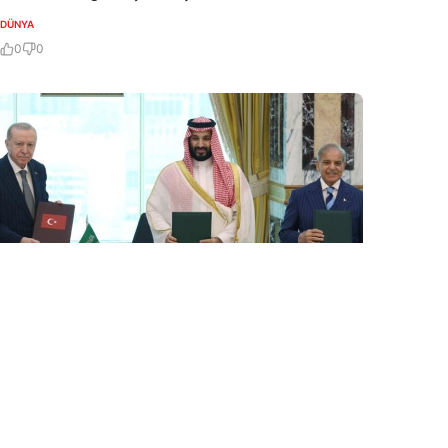
DÜNYA
0
0
7 Avq / 18:34
Ərdoğanın Məkkə Sazişi ilə bağlı açıqlaması: Bütün
qardaş ölkələr üçün açıqdır
DÜNYA