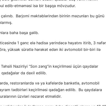
qəbul edib-etməməsi isə bir başqa mövzudur.
çalınıb. Barjomi məktəblərindən birinin məzunları bu günü
larmış.
nlara baha başa gəlib.
cəsində 1 gənc elə hadisə yerindəcə həyatını itirib, 3 nəfər
örə, yüksək sürətlə hərəkət edən iki avtomobil bir-biri ilə
Təhsili Nazirliyi “Son zəng”in keçirilməsi üçün qaydalar
 qadağalar da daxil edilib.
ərdə, restoranlarda və ya kafelərdə banketlə, avtomobil
bayram tədbirləri keçirilməsi qadağan edilib. Bu qaydalara
alarının üzvləri nəzarət etməlidir.