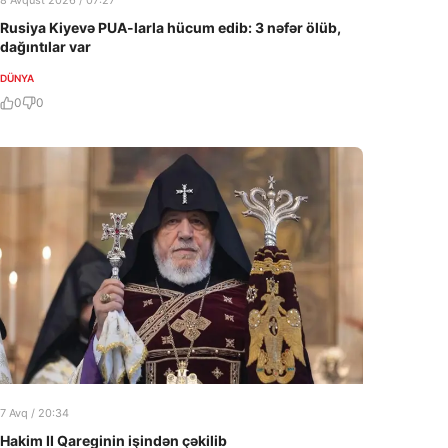
8 Avqust 2026 / 07:27
Rusiya Kiyevə PUA-larla hücum edib: 3 nəfər ölüb,
dağıntılar var
DÜNYA
0
0
7 Avq / 20:34
Hakim II Qareginin işindən çəkilib