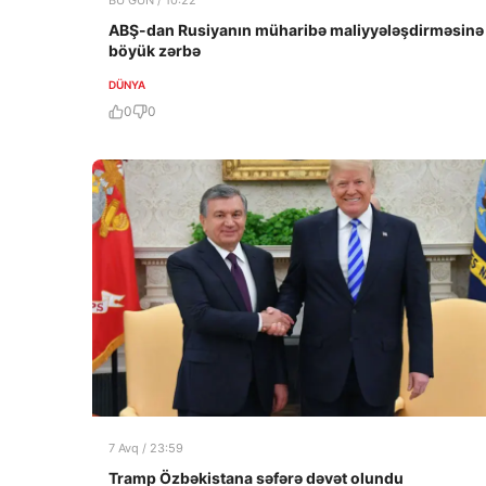
BU GÜN / 10:22
ABŞ-dan Rusiyanın müharibə maliyyələşdirməsinə
böyük zərbə
DÜNYA
0
0
7 Avq / 23:59
Tramp Özbəkistana səfərə dəvət olundu