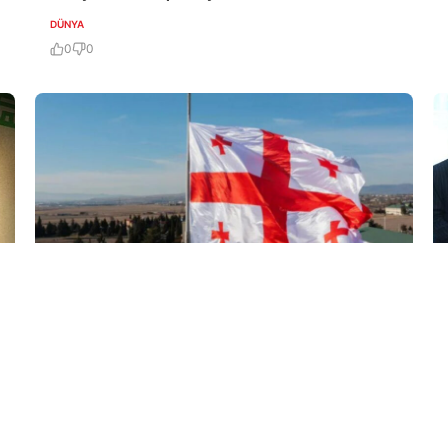
DÜNYA
0
0
7 Avq / 19:04
ABADA Gürcüstan sərhədindəki vəziyyəti açıqladı
DÜNYA
0
0