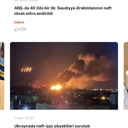
BU GÜN / 09:29
ABŞ-da 40 ildə bir ilk: Səudiyyə Ərəbistanının neft
idxalı sıfıra endirildi
DÜNYA
0
0
7 Avq / 20:53
Ukraynada neft-qaz obyektləri vurulub