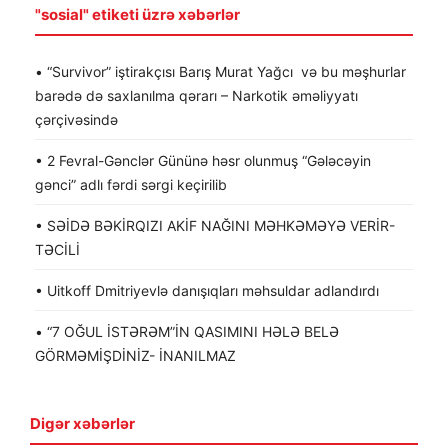
"sosial" etiketi üzrə xəbərlər
• “Survivor” iştirakçısı Barış Murat Yağcı və bu məşhurlar
barədə də saxlanılma qərarı – Narkotik əməliyyatı
çərçivəsində
• 2 Fevral-Gənclər Gününə həsr olunmuş “Gələcəyin
gənci” adlı fərdi sərgi keçirilib
• SƏİDƏ BƏKİRQIZI AKİF NAĞINI MƏHKƏMƏYƏ VERİR-
TƏCİLİ
• Uitkoff Dmitriyevlə danışıqları məhsuldar adlandırdı
• “7 OĞUL İSTƏRƏM”İN QASIMINI HƏLƏ BELƏ
GÖRMƏMİŞDİNİZ- İNANILMAZ
Digər xəbərlər