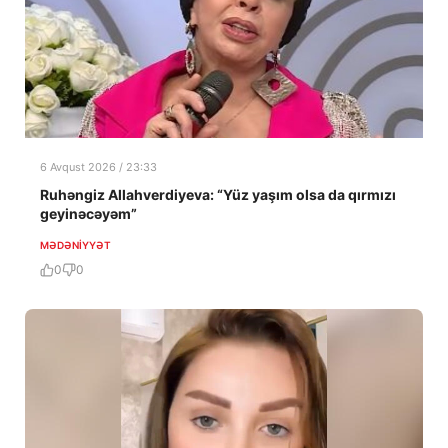
6 Avqust 2026 / 23:33
Ruhəngiz Allahverdiyeva: “Yüz yaşım olsa da qırmızı
geyinəcəyəm”
MƏDƏNIYYƏT
0
0