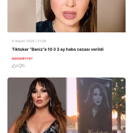
6 Avqust 2026 / 21:08
Tiktoker “Bəniz”ə 10 il 3 ay həbs cəzası verildi
MƏDƏNIYYƏT
0
0