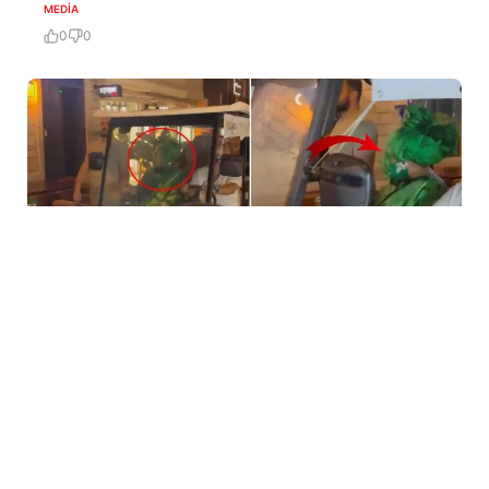
MEDİA
0
0
5 Avq / 23:59
Bülent Ersoya qarşı təhqiramiz ifadə
MƏDƏNIYYƏT
0
0