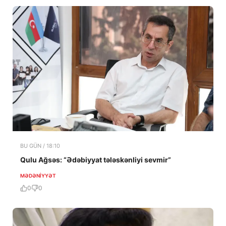
BU GÜN / 18:10
Qulu Ağsəs: “Ədəbiyyat tələskənliyi sevmir”
MƏDƏNIYYƏT
0
0