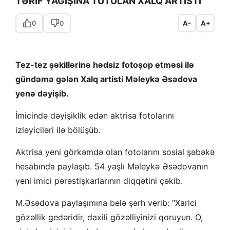
TƏRİF YAĞIŞINA TUTULAN XALQ ARTİSTİ
0
0
A-
A+
Tez-tez şəkillərinə hədsiz fotoşop etməsi ilə
gündəmə gələn Xalq artisti Məleykə Əsədova
yenə dəyişib.
İmicində dəyişiklik edən aktrisa fotolarını
izləyiciləri ilə bölüşüb.
Aktrisa yeni görkəmdə olan fotolarını sosial şəbəkə
hesabında paylaşıb. 54 yaşlı Məleykə Əsədovanın
yeni imici pərəstişkarlarının diqqətini çəkib.
M.Əsədova paylaşımına belə şərh verib: “Xarici
gözəllik gedəridir, daxili gözəlliyinizi qoruyun. O,