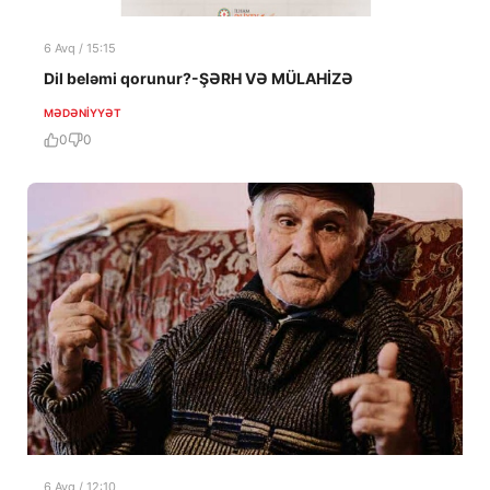
6 Avq / 15:15
Dil beləmi qorunur?-ŞƏRH VƏ MÜLAHİZƏ
MƏDƏNIYYƏT
0
0
6 Avq / 12:10