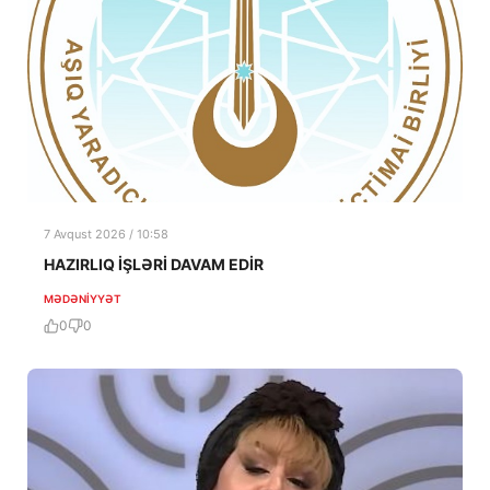
7 Avqust 2026 / 10:58
HAZIRLIQ İŞLƏRİ DAVAM EDİR
MƏDƏNIYYƏT
0
0