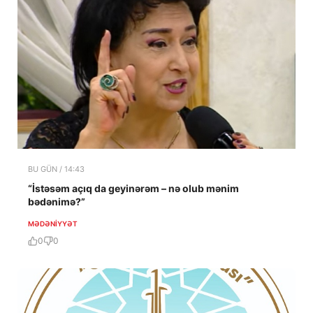
BU GÜN / 14:43
“İstəsəm açıq da geyinərəm – nə olub mənim
bədənimə?”
MƏDƏNIYYƏT
0
0