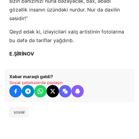
sizin bənizinizi nurla bəzəyəcək, bax, əbədi
gözəllik insanın üzündəki nurdur. Nur da daxilin
səsidir!”
Qeyd edək ki, izləyiciləri xalq artistinin fotolarına
bu dəfə də təriflər yağdırıb.
E.ŞİRİNOV
Xəbər maraqlı gəldi?
Sosial şəbəkələrdə paylaşın
sosial