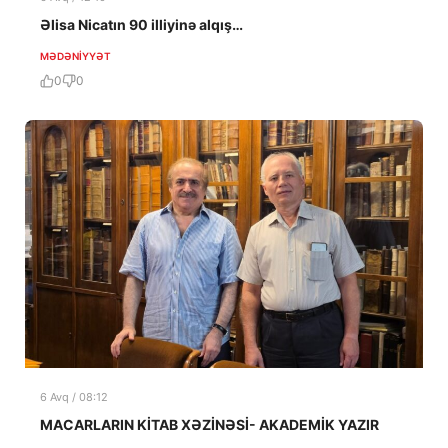
Əlisa Nicatın 90 illiyinə alqış…
MƏDƏNIYYƏT
0
0
6 Avq / 08:12
MACARLARIN KİTAB XƏZİNƏSİ- AKADEMİK YAZIR