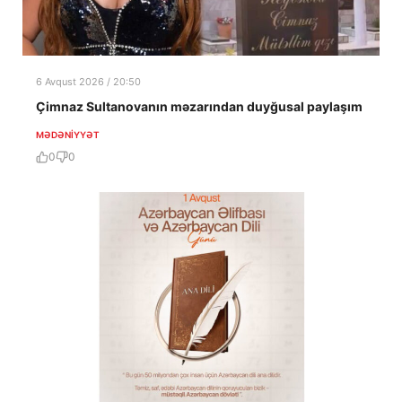
6 Avqust 2026 / 20:50
Çimnaz Sultanovanın məzarından duyğusal paylaşım
MƏDƏNIYYƏT
0
0