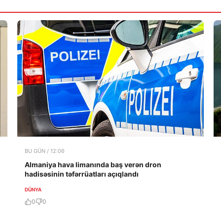
BU GÜN / 12:06
Almaniya hava limanında baş verən dron
hadisəsinin təfərrüatları açıqlandı
DÜNYA
0
0