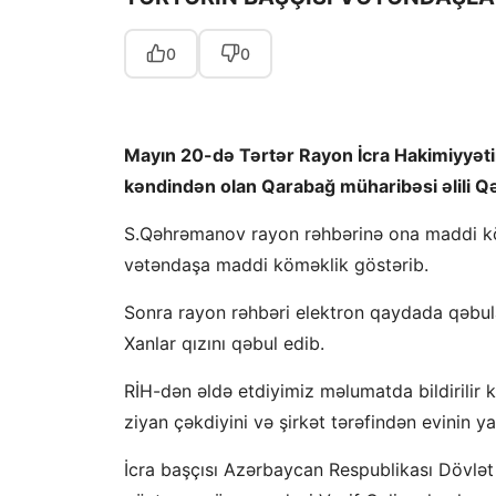
0
0
Mayın 20-də Tərtər Rayon İcra Hakimiyyə
kəndindən olan Qarabağ müharibəsi əlili Q
S.Qəhrəmanov rayon rəhbərinə ona maddi kömə
vətəndaşa maddi köməklik göstərib.
Sonra rayon rəhbəri elektron qaydada qəbul
Xanlar qızını qəbul edib.
RİH-dən əldə etdiyimiz məlumatda bildirilir
ziyan çəkdiyini və şirkət tərəfindən evinin y
İcra başçısı Azərbaycan Respublikası Dövlət