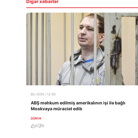
Digər xəbərlər
BU GÜN / 12:45
ABŞ məhkum edilmiş amerikalının işi ilə bağlı
Moskvaya müraciət edib
DÜNYA
0
0