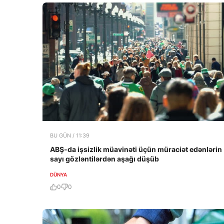
BU GÜN / 11:39
ABŞ-da işsizlik müavinəti üçün müraciət edənlərin
sayı gözləntilərdən aşağı düşüb
DÜNYA
0
0