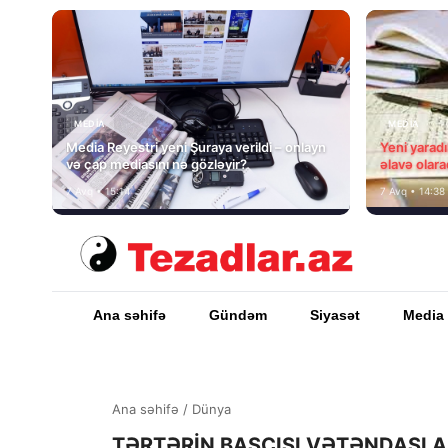
MEDİA
MEDİA
Media Reyestri yeni Şuraya verildi – onlayn
Yeni yarad
və çap mediasını nə gözləyir?
əlavə olara
7 Avq • 15:14
7 Avq • 14:38
Ana səhifə
Gündəm
Siyasət
Media
Ana səhifə
/
Dünya
TƏRTƏRİN BAŞÇISI VƏTƏNDAŞLAR