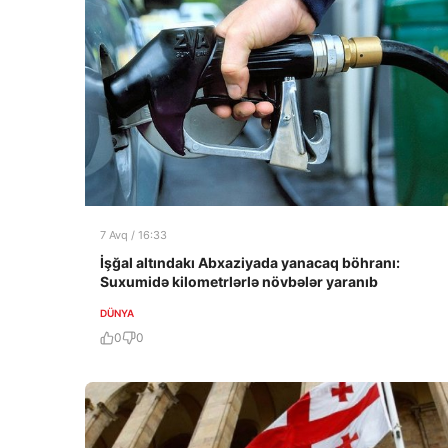
7 Avq / 16:33
İşğal altındakı Abxaziyada yanacaq böhranı:
Suxumidə kilometrlərlə növbələr yaranıb
DÜNYA
0
0