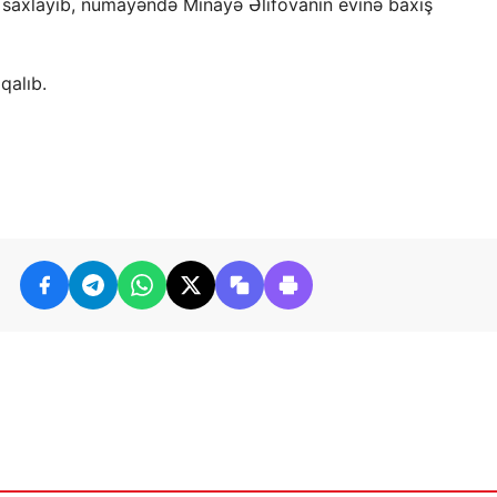
 saxlayıb, nümayəndə Minayə Əlifovanın evinə baxış
qalıb.