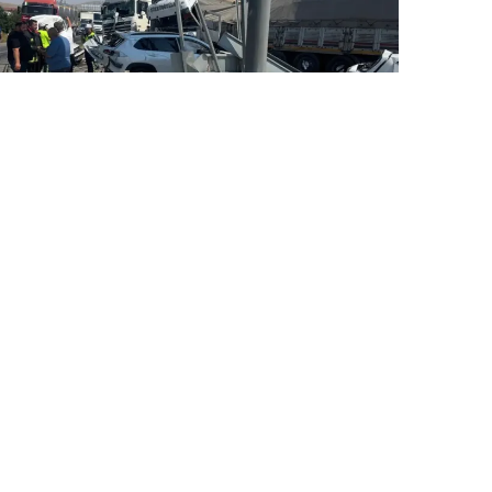
6 Avq / 18:48
Konyada əyləci tutmayan yük maşını faciəyə səbəb
oldu
DÜNYA
0
0
ƏLAQƏ
Bakı, Azərbaycan