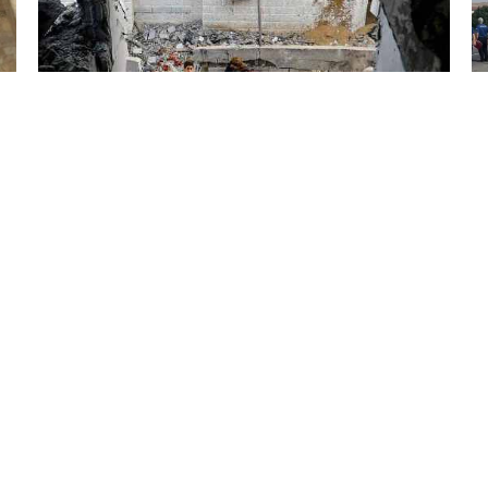
6 Avq / 19:45
İsrailin Qəzza zolağına hücumları nəticəsində
ölənlərin sayı 73 min 382-yə çatıb
DÜNYA
0
0
KATEQORIYALAR
SÜRƏTLI KEÇIDLƏR
ünya
Ana Səhifə