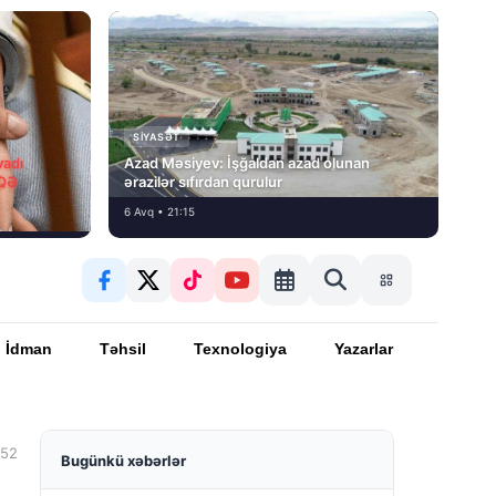
SIYASƏT
vadı
Azad Məsiyev: İşğaldan azad olunan
İQƏ
ərazilər sıfırdan qurulur
6 Avq • 21:15
İdman
Təhsil
Texnologiya
Yazarlar
:52
Bugünkü xəbərlər