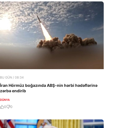
BU GÜN / 08:34
İran Hörmüz boğazında ABŞ-nin hərbi hədəflərinə
zərbə endirib
DÜNYA
0
0