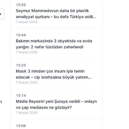
15:55
Seymur Məmmədovun daha bir plastik
+
əməliyyat qurbanı – bu dəfə Türkiyə əsilli
7 Avqust 2026
qadın
15:44
Bakının mərkəzində 3 obyektdə və evdə
yanğın: 2 nəfər tüstüdən zəhərləndi
7 Avqust 2026
15:25
Mask 3 mindən çox insanı işlə təmin
edəcək – cip istehsalına böyük yatırım
7 Avqust 2026
qoyur
15:14
n
Media Reyestri yeni Şuraya verildi – onlayn
və çap mediasını nə gözləyir?
7 Avqust 2026
15:06