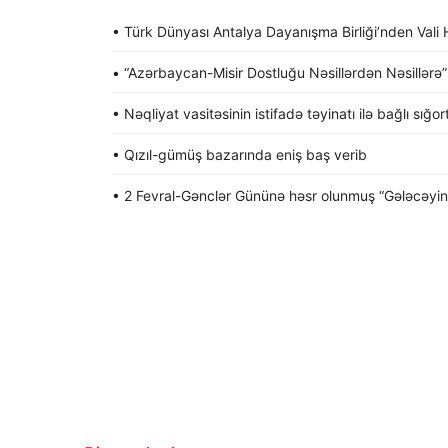
• Türk Dünyası Antalya Dayanışma Birliği’nden Va
• “Azərbaycan-Misir Dostluğu Nəsillərdən Nəsillərə” a
• Nəqliyat vasitəsinin istifadə təyinatı ilə bağlı sığo
• Qızıl-gümüş bazarında eniş baş verib
• 2 Fevral-Gənclər Gününə həsr olunmuş “Gələcəyin gə