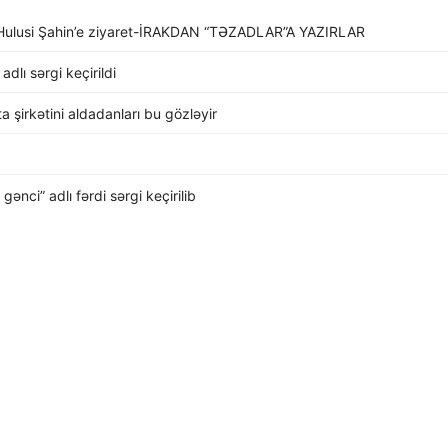
li Hulusi Şahin’e ziyaret-İRAKDAN “TƏZADLAR”A YAZIRLAR
dlı sərgi keçirildi
rta şirkətini aldadanları bu gözləyir
nci” adlı fərdi sərgi keçirilib