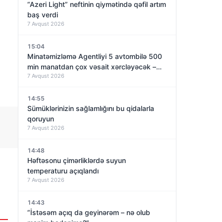
“Azeri Light” neftinin qiymətində qəfil artım
baş verdi
7 Avqust 2026
15:04
Minatəmizləmə Agentliyi 5 avtombilə 500
min manatdan çox vəsait xərcləyəcək –
7 Avqust 2026
TENDER
14:55
Sümüklərinizin sağlamlığını bu qidalarla
qoruyun
7 Avqust 2026
14:48
Həftəsonu çimərliklərdə suyun
temperaturu açıqlandı
7 Avqust 2026
14:43
“İstəsəm açıq da geyinərəm – nə olub