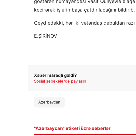
göstərən nümayəndəsi Vasif Quliyevlə əlaqə
keçirərək işlərin başa çatdırılacağını bildirib.
Qeyd edəkki, hər iki vətəndaş qəbuldan razı 
E.ŞİRİNOV
Xəbər maraqlı gəldi?
Sosial şəbəkələrdə paylaşın
Azərbaycan
"Azərbaycan" etiketi üzrə xəbərlər