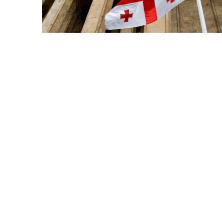
6 Avq / 20:09
Ekspert Gürcüstanda elektrik kəsintilərinin
səbəblərini açıqlayıb
DÜNYA
0
0
D