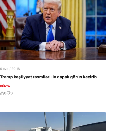
6 Avq / 20:18
Tramp kəşfiyyat rəsmiləri ilə qapalı görüş keçirib
DÜNYA
0
0