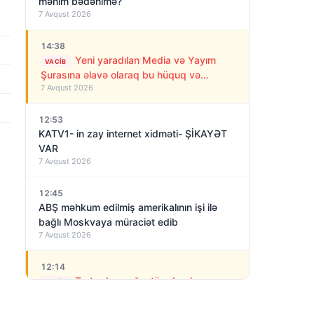
mənim bədənimə?”
7 Avqust 2026
14:38
Yeni yaradılan Media və Yayım
VACIB
Şurasına əlavə olaraq bu hüquq və
7 Avqust 2026
vəzifələr də verilib
12:53
KATV1- in zay internet xidməti- ŞİKAYƏT
VAR
7 Avqust 2026
12:45
ABŞ məhkum edilmiş amerikalının işi ilə
bağlı Moskvaya müraciət edib
7 Avqust 2026
12:14
Tərtərdə yanğın törədərək ər-
VACIB
arvadı öldürən qatil tutuldu- SON DƏQİQƏ
7 Avqust 2026