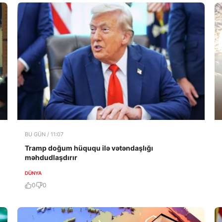
BU GÜN / 11:07
Tramp doğum hüququ ilə vətəndaşlığı
məhdudlaşdırır
DÜNYA
0
0