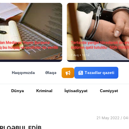
ılan Media və Yayım Şurasına
Tərtərdə yanğın törədərək ər-ar
q bu hüquq və vəzifələr də verilib
öldürən qatil tutuldu- SON DƏQ
7 Avq • 12:14
Haqqımızda
Əlaqə
Təzadlar qazeti
Dünya
Kriminal
İqtisadiyyat
Cəmiyyət
21 May 2022 / 04
I QƏBUL EDİB