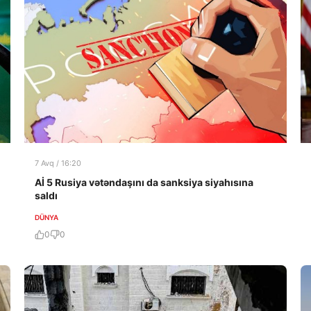
7 Avq / 16:20
Aİ 5 Rusiya vətəndaşını da sanksiya siyahısına
saldı
DÜNYA
0
0