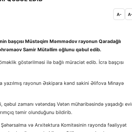
A-
A
tinin başçısı Müstəqim Məmmədov rayonun Qaradağlı
əhrəmaov Samir Mütəllim oğlunu qəbul edib.
klik göstərilməsi ilə bağlı müraciət edib. İcra başçısı
a yazılmış rayonun Əskipara kənd sakini Əlifova Minayə
 ki, qəbul zamanı vətəndaş Vətən müharibəsində yaşadığı evi
arımçıq təmir olunduğunu bildirib.
 Şəhərsalma və Arxitektura Komitəsinin rayonda fəaliyyət