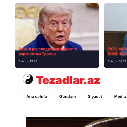
В США расследуют инцидент с
FAZİL MU
вертолетом Трампа
KİMƏ İRA
6 Avq • 13:26
6 Avq • 09:27
Ana səhifə
Gündəm
Siyasət
Media