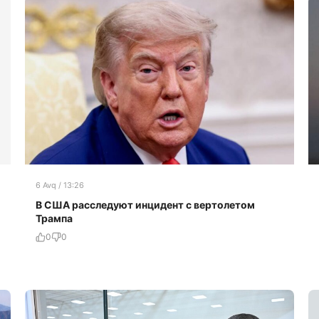
6 Avq / 13:26
В США расследуют инцидент с вертолетом
Трампа
0
0