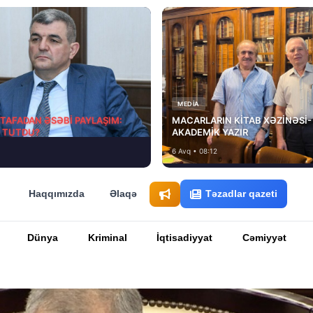
MEDİA
STAFADAN ƏSƏBİ PAYLAŞIM:
MACARLARIN KİTAB XƏZİNƏSİ-
D TUTDU?
AKADEMİK YAZIR
6 Avq • 08:12
Haqqımızda
Əlaqə
Təzadlar qazeti
Dünya
Kriminal
İqtisadiyyat
Cəmiyyət