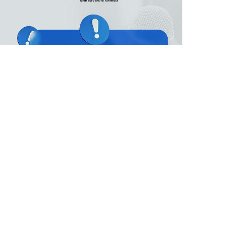
6 Avq / 12:37
Vahid aylıq müavinət: valideynlərin statusu niyə
vacibdir?
GÜNDƏM
0
0