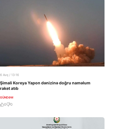
6 Avq / 13:16
Şimali Koreya Yapon dənizinə doğru naməlum
raket atıb
GÜNDƏM
0
0