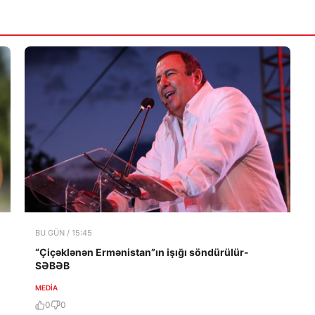
BU GÜN / 15:45
“Çiçəklənən Ermənistan”ın işığı söndürülür-
SƏBƏB
MEDİA
0
0