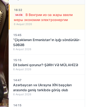
16:32
В Венгрии из-за жары ввели
VACIB
меры экономии электроэнергии
6 Avqust 2026
15:45
“Çiçəklənən Ermənistan”ın işığı söndürülür-
SƏBƏB
6 Avqust 2026
15:15
Dil beləmi qorunur?-ŞƏRH VƏ MÜLAHİZƏ
6 Avqust 2026
14:47
Azərbaycan və Ukrayna XİN başçıları
arasında geniş tərkibdə görüş olub
6 Avqust 2026
14:15