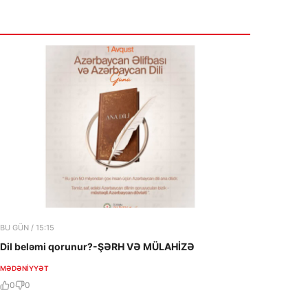
Глава МИД Азербайджана
VACIB
прибыл в Украину
6 Avqust 2026
11:12
Tramp ölkəyə qanunsuz immiqrantların
girişinin qarşısını aldıqlarını iddia etdi
6 Avqust 2026
BU GÜN / 15:15
Dil beləmi qorunur?-ŞƏRH VƏ MÜLAHİZƏ
MƏDƏNIYYƏT
0
0