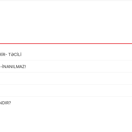
İR- TƏCİLİ
ldü-İNANILMAZ!
…
NDIR?