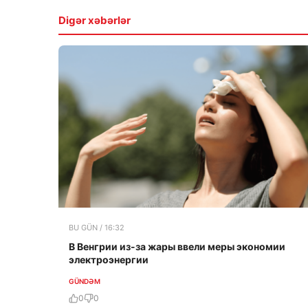
Digər xəbərlər
BU GÜN / 16:32
В Венгрии из-за жары ввели меры экономии
электроэнергии
GÜNDƏM
0
0