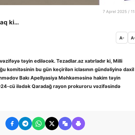
7 Aprel 2025 / 11
aq ki…
A-
A
ifəyə təyin ediləcək. Tezadlar.az xatırladır ki, Milli
u komitəsinin bu gün keçirilən iclasının gündəliyinə daxil
 Əhmədov Bakı Apellyasiya Məhkəməsinə hakim təyin
2024-cü ilədək Qaradağ rayon prokuroru vəzifəsində