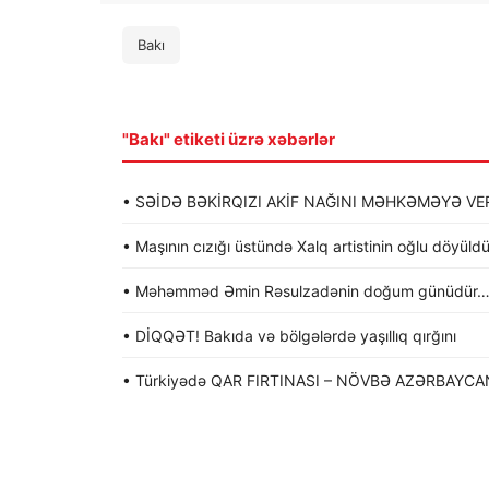
Bakı
"Bakı" etiketi üzrə xəbərlər
• SƏİDƏ BƏKİRQIZI AKİF NAĞINI MƏHKƏMƏYƏ VER
• Maşının cızığı üstündə Xalq artistinin oğlu döyü
• Məhəmməd Əmin Rəsulzadənin doğum günüdür
• DİQQƏT! Bakıda və bölgələrdə yaşıllıq qırğını
• Türkiyədə QAR FIRTINASI – NÖVBƏ AZƏRBAYCA