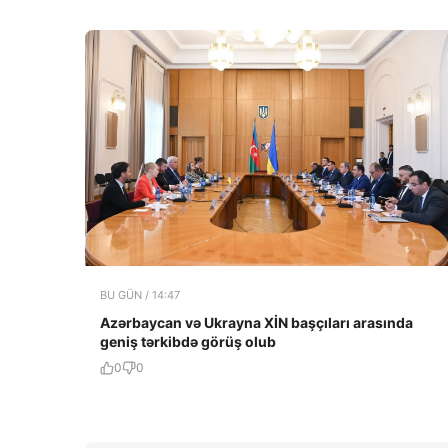
BU GÜN / 14:47
Azərbaycan və Ukrayna XİN başçıları arasında
geniş tərkibdə görüş olub
0
0