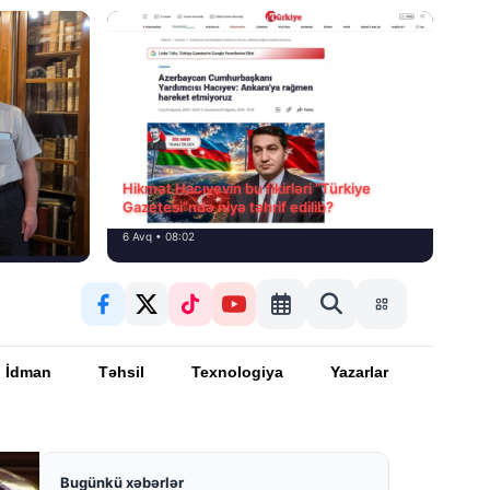
Hikmət Hacıyevin bu fikirləri “Türkiye
Gazetesi”ndə niyə təhrif edilib?
6 Avq • 08:02
İdman
Təhsil
Texnologiya
Yazarlar
Bugünkü xəbərlər