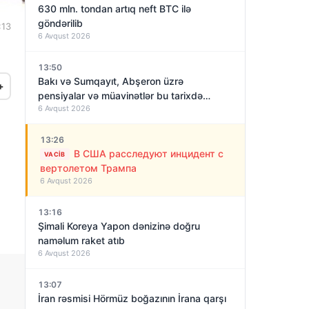
630 mln. tondan artıq neft BTC ilə
göndərilib
:13
6 Avqust 2026
13:50
Bakı və Sumqayıt, Abşeron üzrə
+
pensiyalar və müavinətlər bu tarixdə
6 Avqust 2026
veriləcək
13:26
В США расследуют инцидент с
VACIB
вертолетом Трампа
6 Avqust 2026
13:16
Şimali Koreya Yapon dənizinə doğru
naməlum raket atıb
6 Avqust 2026
13:07
İran rəsmisi Hörmüz boğazının İrana qarşı