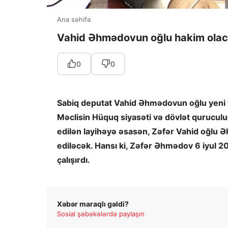
Ana səhifə
Vahid Əhmədovun oğlu hakim olac
0
0
Sabiq deputat Vahid Əhmədovun oğlu yeni vəz
Məclisin Hüquq siyasəti və dövlət quruculuğ
edilən layihəyə əsasən, Zəfər Vahid oğlu
ediləcək. Hansı ki, Zəfər Əhmədov 6 iyul 
çalışırdı.
Xəbər maraqlı gəldi?
Sosial şəbəkələrdə paylaşın