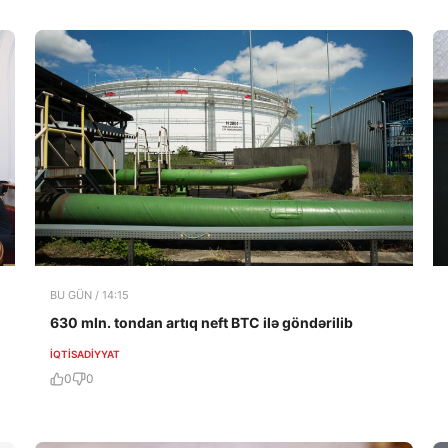
BU GÜN / 14:15
630 mln. tondan artıq neft BTC ilə göndərilib
İQTISADIYYAT
0
0