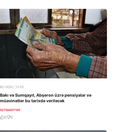
BU GÜN / 13:50
Bakı və Sumqayıt, Abşeron üzrə pensiyalar və
müavinətlər bu tarixdə veriləcək
İQTISADIYYAT
0
0