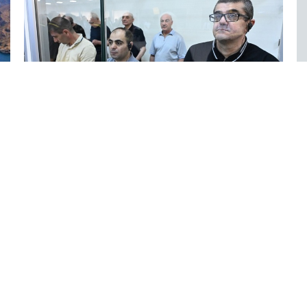
6 Avq / 13:04
Apellyasiya məhkəməsi Arayik Harutyunyan və
dostlarının hökmünü qüvvədə saxladı!
KRIMINAL
0
0