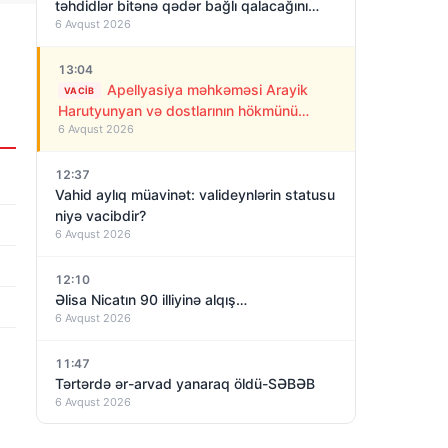
təhdidlər bitənə qədər bağlı qalacağını
6 Avqust 2026
deyir
13:04
Apellyasiya məhkəməsi Arayik
VACIB
Harutyunyan və dostlarının hökmünü
6 Avqust 2026
qüvvədə saxladı!
12:37
Vahid aylıq müavinət: valideynlərin statusu
niyə vacibdir?
6 Avqust 2026
12:10
Əlisa Nicatın 90 illiyinə alqış…
6 Avqust 2026
11:47
Tərtərdə ər-arvad yanaraq öldü-SƏBƏB
6 Avqust 2026
11:26