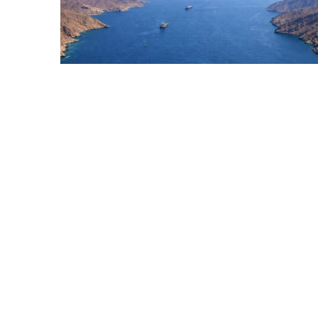
6 Avq / 13:07
İran rəsmisi Hörmüz boğazının İrana qarşı
təhdidlər bitənə qədər bağlı qalacağını deyir
DÜNYA
0
0