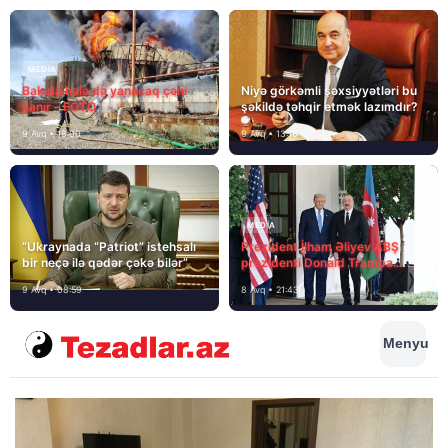
MEDİA
Bakıda hələ də yanacaq çəni
Niyə görkəmli şəxsiyyətləri bu
yanır – FOTO
şəkildə təhqir etmək lazımdır?
9 Avq • 18:00
9 Avq • 13:16
MEDİA
“Ukraynada “Patriot” istehsalı
Prezident İlham Əliyev ABŞ
bir neçə ilə qədər çəkə bilər”
prezidenti Donald Trampa
məktubunda yazıb ki…
9 Avq • 08:59
8 Avq • 21:43
Menyu