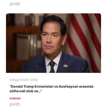
0
0
8 Avqust 2026 / 20:00
“Donald Tramp Ermənistan və Azərbaycan arasında
sülhə nail olub və…”
GÜNDƏM
0
0