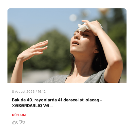
8 Avqust 2026 / 16:12
Bakıda 40, rayonlarda 41 dərəcə isti olacaq –
XƏBƏRDARLIQ VƏ…
GÜNDƏM
0
0