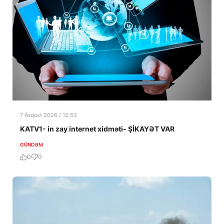
7 Avqust 2026 / 12:53
KATV1- in zay internet xidməti- ŞİKAYƏT VAR
GÜNDƏM
0
0