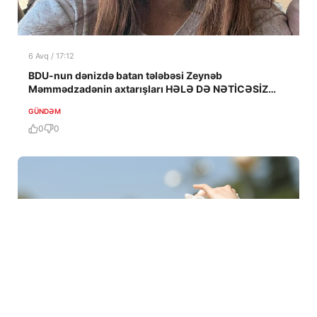
6 Avq / 17:12
BDU-nun dənizdə batan tələbəsi Zeynəb
Məmmədzadənin axtarışları HƏLƏ DƏ NƏTİCƏSİZ
QALIB!
GÜNDƏM
0
0