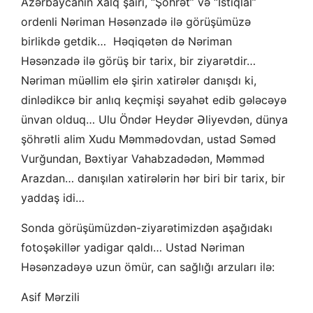
Azərbaycanın Xalq şairi, “Şöhrət” və “İstiqlal”
ordenli Nəriman Həsənzadə ilə görüşümüzə
birlikdə getdik… Həqiqətən də Nəriman
Həsənzadə ilə görüş bir tarix, bir ziyarətdir…
Nəriman müəllim elə şirin xatirələr danışdı ki,
dinlədikcə bir anlıq keçmişi səyahət edib gələcəyə
ünvan olduq… Ulu Öndər Heydər Əliyevdən, dünya
şöhrətli alim Xudu Məmmədovdan, ustad Səməd
Vurğundan, Bəxtiyar Vahabzadədən, Məmməd
Arazdan… danışılan xatirələrin hər biri bir tarix, bir
yaddaş idi…
Sonda görüşümüzdən-ziyarətimizdən aşağıdakı
fotoşəkillər yadigar qaldı… Ustad Nəriman
Həsənzadəyə uzun ömür, can sağlığı arzuları ilə:
Asif Mərzili