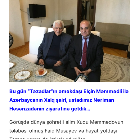
Bu gün “Təzadlar”ın əməkdaşı Elçin Məmmədli ilə
Azərbaycanın Xalq şairi, ustadımız Nəriman
Həsənzadənin ziyarətinə getdik…
Görüşdə dünya şöhrətli alim Xudu Məmmədovun
tələbəsi olmuş Faiq Musayev və həyat yoldaşı