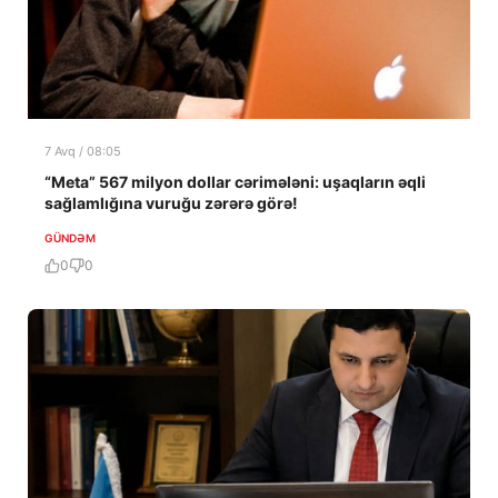
7 Avq / 08:05
“Meta” 567 milyon dollar cərimələni: uşaqların əqli
sağlamlığına vuruğu zərərə görə!
GÜNDƏM
0
0