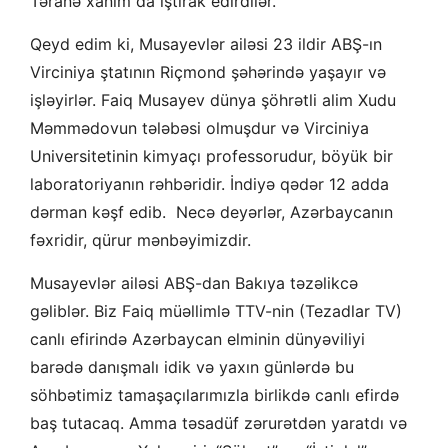
Təranə xanım da iştirak edirdilər.
Qeyd edim ki, Musayevlər ailəsi 23 ildir ABŞ-ın
Virciniya ştatının Riçmond şəhərində yaşayır və
işləyirlər. Faiq Musayev dünya şöhrətli alim Xudu
Məmmədovun tələbəsi olmuşdur və Virciniya
Universitetinin kimyaçı professorudur, böyük bir
laboratoriyanın rəhbəridir. İndiyə qədər 12 adda
dərman kəşf edib. Necə deyərlər, Azərbaycanın
fəxridir, qürur mənbəyimizdir.
Musayevlər ailəsi ABŞ-dan Bakıya təzəlikcə
gəliblər. Biz Faiq müəllimlə TTV-nin (Tezadlar TV)
canlı efirində Azərbaycan elminin dünyəviliyi
barədə danışmalı idik və yaxın günlərdə bu
söhbətimiz tamaşaçılarımızla birlikdə canlı efirdə
baş tutacaq. Amma təsadüf zərurətdən yaratdı və