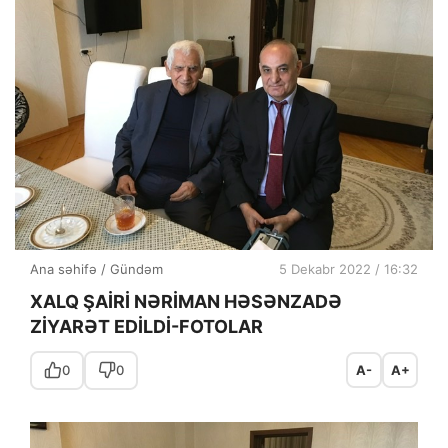
Ana səhifə
/
Gündəm
5 Dekabr 2022 / 16:32
XALQ ŞAİRİ NƏRİMAN HƏSƏNZADƏ
ZİYARƏT EDİLDİ-FOTOLAR
0
0
A-
A+