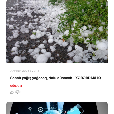
7 Avqust 2026 / 22:12
Sabah yağış yağacaq, dolu düşəcək – XƏBƏRDARLIQ
GÜNDƏM
0
0