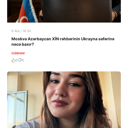
6 Avq / 18:34
Moskva Azərbaycan XİN rəhbərinin Ukrayna səfərinə
necə baxır?
GÜNDƏM
0
0