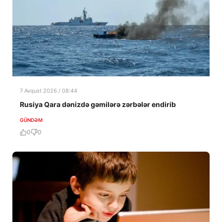
7 Avqust 2026 / 08:44
Rusiya Qara dənizdə gəmilərə zərbələr endirib
GÜNDƏM
0
0