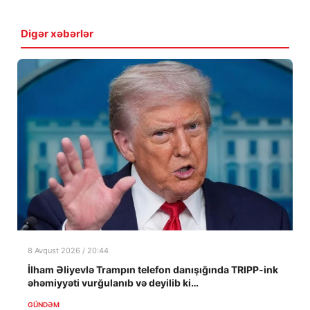
Digər xəbərlər
8 Avqust 2026 / 20:44
İlham Əliyevlə Trampın telefon danışığında TRIPP-ink
əhəmiyyəti vurğulanıb və deyilib ki…
GÜNDƏM