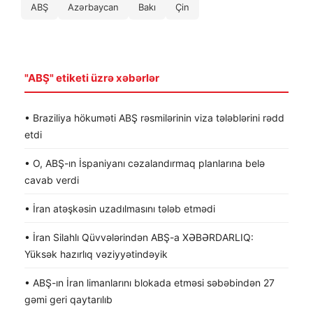
ABŞ
Azərbaycan
Bakı
Çin
"ABŞ" etiketi üzrə xəbərlər
• Braziliya hökuməti ABŞ rəsmilərinin viza tələblərini rədd
etdi
• O, ABŞ-ın İspaniyanı cəzalandırmaq planlarına belə
cavab verdi
• İran atəşkəsin uzadılmasını tələb etmədi
• İran Silahlı Qüvvələrindən ABŞ-a XƏBƏRDARLIQ:
Yüksək hazırlıq vəziyyətindəyik
• ABŞ-ın İran limanlarını blokada etməsi səbəbindən 27
gəmi geri qaytarılıb