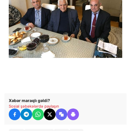
Xəbər maraqlı gəldi?
Sosial şəbəkələrdə paylaşın