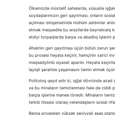
Ölkəmizdə müxtəlif sahələrdə, xüsusilə işğa
soydaşlarımızın geri qayıtması, onların sosial
açılması istiqamətində mühüm addımlar atılır
etmək məqsədilə bu ərazilərdə beynəlxalq kon
etdiyi torpaqlarda bərpa və abadlıq işlərini
Əhalinin geri qayıtması üçün bütün zəruri şər
bu prosesi həyata keçirir, həmçinin xarici in
məqsədyönlü siyasət aparılır. Həyata keçiril
layiqli şəraitdə yaşamasını təmin etmək üçün 
Politoloq qeyd edir ki, işğal dövründə azad
və bu minaların təmizlənməsi hələ də ciddi p
bərpa işlərinə maneə törədir. Minaların təmiz
tərkib hissəsi olaraq vətəndaşların sosial ri
Bərpa prosesləri yüksək səviyyəli əsas planlar