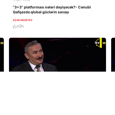
11 İyn / 15:34
“3+3” platforması nələri dəyişəcək?- Cənubi
Qafqazda qlobal güclərin savaşı
AZAD MƏSIYEV
2
0
18 May / 12:33
Ermənistan həqiqətən geri çəkilir?-Paşinyanın