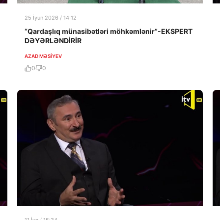
25 İyun 2026 / 14:12
“Qardaşlıq münasibətləri möhkəmlənir”-EKSPERT
DƏYƏRLƏNDİRİR
AZAD MƏSIYEV
0
0