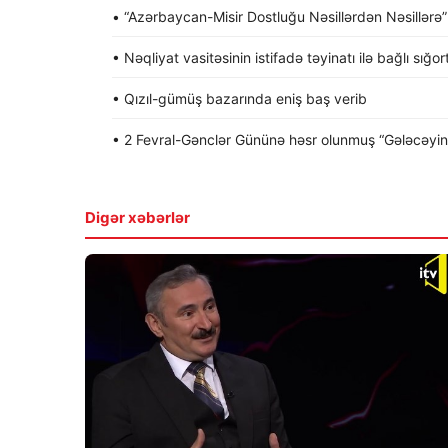
• “Azərbaycan-Misir Dostluğu Nəsillərdən Nəsillərə” a
• Nəqliyat vasitəsinin istifadə təyinatı ilə bağlı sığo
• Qızıl-gümüş bazarında eniş baş verib
• 2 Fevral-Gənclər Gününə həsr olunmuş “Gələcəyin gə
Digər xəbərlər