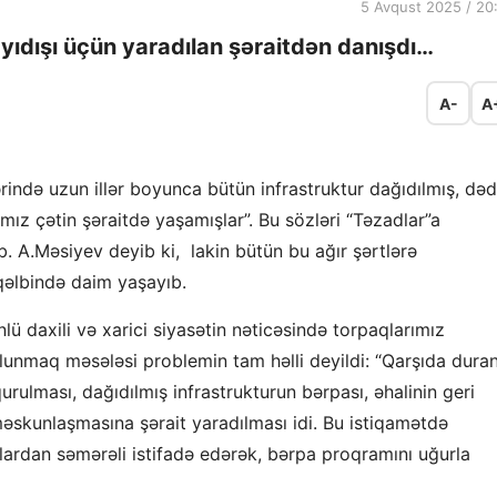
5 Avqust 2025 / 20
yıdışı üçün yaradılan şəraitdən danışdı…
A-
A
ərində uzun illər boyunca bütün infrastruktur dağıdılmış, də
ız çətin şəraitdə yaşamışlar”. Bu sözləri “Təzadlar”a
. A.Məsiyev deyib ki, lakin bütün bu ağır şərtlərə
qəlbində daim yaşayıb.
ü daxili və xarici siyasətin nəticəsində torpaqlarımız
lunmaq məsələsi problemin tam həlli deyildi: “Qarşıda dura
urulması, dağıdılmış infrastrukturun bərpası, əhalinin geri
skunlaşmasına şərait yaradılması idi. Bu istiqamətdə
lardan səmərəli istifadə edərək, bərpa proqramını uğurla