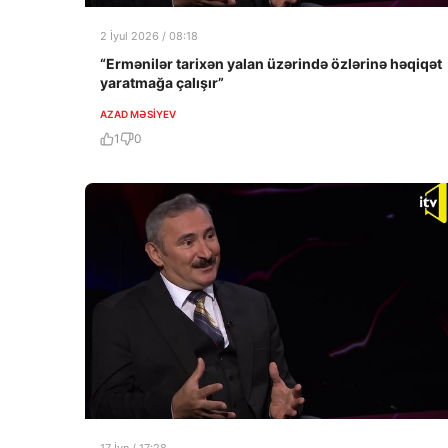
2 İyul 2026 / 08:18
“Ermənilər tarixən yalan üzərində özlərinə həqiqət
yaratmağa çalışır”
AZAD MƏSIYEV
1
0