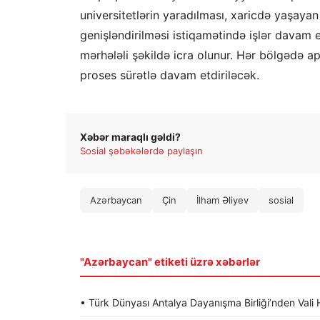
universitetlərin yaradılması, xaricdə yaşaya
genişləndirilməsi istiqamətində işlər davam e
mərhələli şəkildə icra olunur. Hər bölgədə ap
proses sürətlə davam etdiriləcək.
Xəbər maraqlı gəldi?
Sosial şəbəkələrdə paylaşın
Azərbaycan
Çin
İlham Əliyev
sosial
"Azərbaycan" etiketi üzrə xəbərlər
• Türk Dünyası Antalya Dayanışma Birliği’nden Va