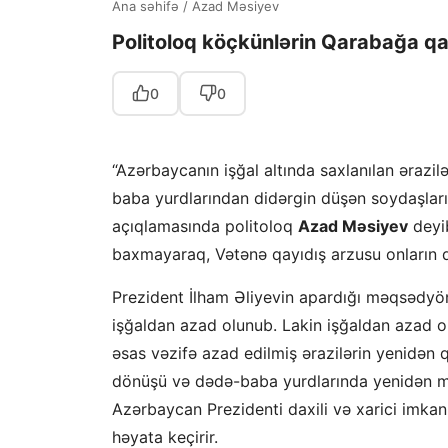
Ana səhifə
/
Azad Məsiyev
Politoloq köçkünlərin Qarabağa qa
0
0
“Azərbaycanın işğal altında saxlanılan ərazil
baba yurdlarından didərgin düşən soydaşlarım
açıqlamasında politoloq
Azad Məsiyev
deyib
baxmayaraq, Vətənə qayıdış arzusu onların 
Prezident İlham Əliyevin apardığı məqsədyönl
işğaldan azad olunub. Lakin işğaldan azad o
əsas vəzifə azad edilmiş ərazilərin yenidən q
dönüşü və dədə-baba yurdlarında yenidən mə
Azərbaycan Prezidenti daxili və xarici imkan
həyata keçirir.