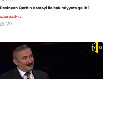
26 May / 13:10
Paşinyan Qərbin dəstəyi ilə hakimiyyətə gəlib?
AZAD MƏSIYEV
1
0
14 May / 14:55
“İki ölkə arasında əməkdaşlıq bütün sahələr üzrə