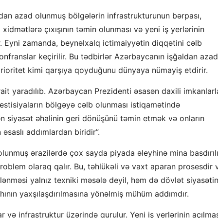
ldan azad olunmuş bölgələrin infrastrukturunun bərpası,
 xidmətlərə çıxışının təmin olunması və yeni iş yerlərinin
. Eyni zamanda, beynəlxalq ictimaiyyətin diqqətini cəlb
franslar keçirilir. Bu tədbirlər Azərbaycanın işğaldan azad
 prioritet kimi qarşıya qoyduğunu dünyaya nümayiş etdirir.
ait yaradılıb. Azərbaycan Prezidenti əsasən daxili imkanlarl
vestisiyaların bölgəyə cəlb olunması istiqamətində
ən siyasət əhalinin geri dönüşünü təmin etmək və onların
əsaslı addımlardan biridir”.
 olunmuş ərazilərdə çox sayda piyada əleyhinə mina basdırıl
roblem olaraq qalır. Bu, təhlükəli və vaxt aparan prosesdir 
lənməsi yalnız texniki məsələ deyil, həm də dövlət siyasətin
fahının yaxşılaşdırılmasına yönəlmiş mühüm addımdır.
 və infrastruktur üzərində qurulur. Yeni iş yerlərinin açılmas