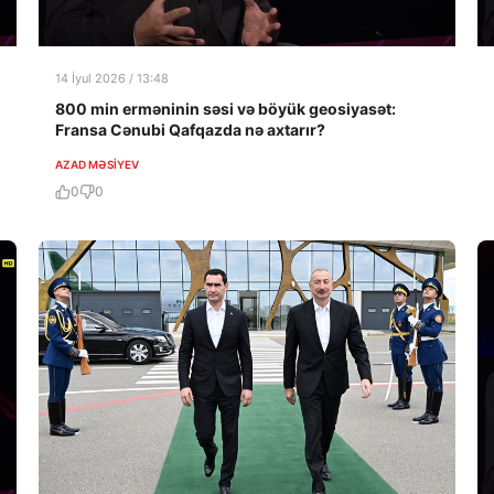
14 İyul 2026 / 13:48
800 min erməninin səsi və böyük geosiyasət:
Fransa Cənubi Qafqazda nə axtarır?
AZAD MƏSIYEV
0
0