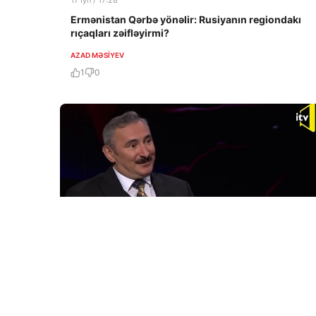
17 İyn / 17:28
Ermənistan Qərbə yönəlir: Rusiyanın regiondakı
rıçaqları zəifləyirmi?
AZAD MƏSIYEV
1
0
21 May / 10:06
“ABŞ çalışır ki, İrana hansısa bir sənədə imza