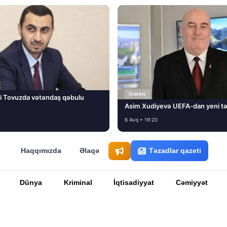
İDMAN
i Tovuzda vətəndaş qəbulu
Asim Xudiyevə UEFA-dan yeni tə
6 Avq • 19:20
Haqqımızda
Əlaqə
Təzadlar qazeti
Dünya
Kriminal
İqtisadiyyat
Cəmiyyət