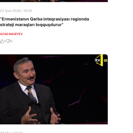
22 İyun 2026 / 19:05
“Ermənistanın Qərbə inteqrasiyası regionda
strateji maraqları toqquşdurur”
AZAD MƏSIYEV
1
0