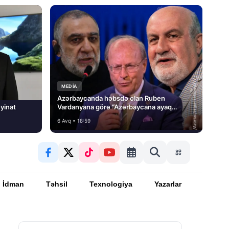
MEDİA
Azərbaycanda həbsdə olan Ruben
yinat
Vardanyana görə “Azərbaycana ayaq
basmayacağını” dedi və…
6 Avq • 18:59
İdman
Təhsil
Texnologiya
Yazarlar