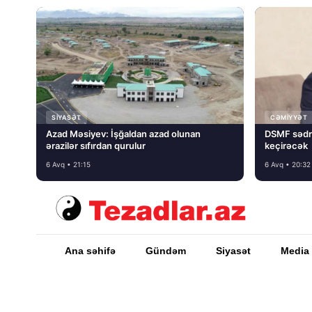
SIYASƏT
CƏMIYYƏT
Azad Məsiyev: İşğaldan azad olunan
DSMF sədr
ərazilər sıfırdan qurulur
keçirəcək
6 Avq • 21:15
6 Avq • 20:32
Ana səhifə
Gündəm
Siyasət
Media