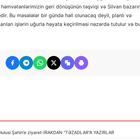
n həmvətənlərimizin geri dönüşünün təşviqi və Silvan bazarın
dir. Bu məsələlər bir gündə həll olunacaq deyil, planlı və
arılan işlərin uğurla həyata keçirilməsi nəzərdə tutulur və b
li Hulusi Şahin’e ziyaret-İRAKDAN “TƏZADLAR”A YAZIRLAR