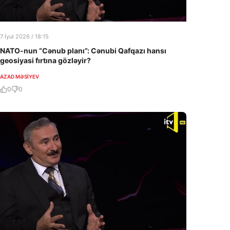
7 İyul 2026 / 18:15
NATO-nun “Cənub planı”: Cənubi Qafqazı hansı
geosiyasi fırtına gözləyir?
AZAD MƏSIYEV
0
0