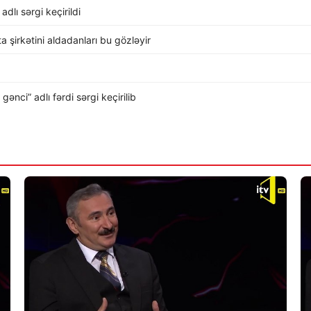
dlı sərgi keçirildi
rta şirkətini aldadanları bu gözləyir
nci” adlı fərdi sərgi keçirilib