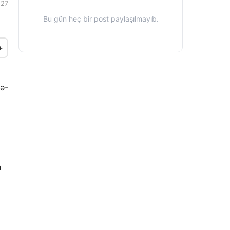
:27
Bu gün heç bir post paylaşılmayıb.
+
də-
n