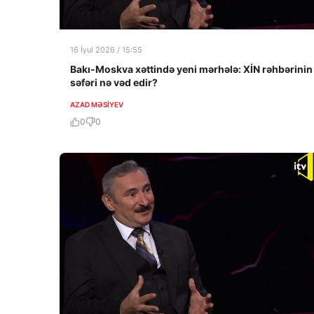
16 İyul 2026 / 15:55
Bakı-Moskva xəttində yeni mərhələ: XİN rəhbərinin
səfəri nə vəd edir?
AZAD MƏSIYEV
0
0